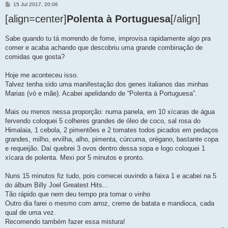
M
15 Jul 2017, 20:06
e
[align=center]
n
Polenta à Portuguesa
[/align]
s
a
g
Sabe quando tu tá morrendo de fome, improvisa rapidamente algo pra
e
comer e acaba achando que descobriu uma grande combinação de
m
comidas que gosta?
Hoje me aconteceu isso.
Talvez tenha sido uma manifestação dos genes italianos das minhas
Marias (vó e mãe). Acabei apelidando de “Polenta à Portuguesa”.
Mais ou menos nessa proporção: numa panela, em 10 xícaras de água
fervendo coloquei 5 colheres grandes de óleo de coco, sal rosa do
Himalaia, 1 cebola, 2 pimentões e 2 tomates todos picados em pedaços
grandes, milho, ervilha, alho, pimenta, cúrcuma, orégano, bastante copa
e requeijão. Daí quebrei 3 ovos dentro dessa sopa e logo coloquei 1
xícara de polenta. Mexi por 5 minutos e pronto.
Nuns 15 minutos fiz tudo, pois comecei ouvindo a faixa 1 e acabei na 5
do álbum Billy Joel Greatest Hits...
Tão rápido que nem deu tempo pra tomar o vinho
Outro dia farei o mesmo com arroz, creme de batata e mandioca, cada
qual de uma vez.
Recomendo também fazer essa mistura!