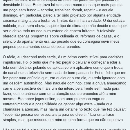
densidade física. Eu estava há semanas numa rotina que mais parecia
um poço sem fundo – acordar, trabalhar, dormir, repetir – e aquele
domingo, em particular, parecia ter sido projetado por alguma entidade
cósmica maligna para testar os limites da minha sanidade. O dia estava
nublado, mas sem chuva, aquele tipo de clima que não decide o que quer
ser e deixa todo mundo num estado de espera irritante. A televisão
oferecia apenas programas sobre culinária ou reformas de casas, e o
silêncio do apartamento era tão pesado que eu conseguia ouvir meus
próprios pensamentos ecoando pelas paredes.
O tédio, eu descobri mais tarde, é um ótimo combustível para decisões
impulsivas. Foi o tédio que me fez pegar o celular e começar a rolar a
tela sem destino, pulando de aplicativo em aplicativo como quem troca
de canal numa televisão sem nada de bom passando. Foi o tédio que me
fez parar num anúncio que, em qualquer outro dia, eu teria ignorado com
um desdém automático. Mas naquele domingo, com a chuva ameaçando
cair e a perspectiva de mais um dia inteiro pela frente sem nada para
fazer, eu li o anúncio com uma atenção que surpreendeu até a mim
mesmo. Era sobre jogos online, com uma promessa vaga de
entretenimento e a possibilidade de ganhar algo extra – nada que
chamasse a atenção, mas havia um detalhe no texto que me fez pausar:
"você não precisa ser especialista para se divertir." Era uma frase
simples, mas que ressoou em mim de uma forma que eu não esperava.