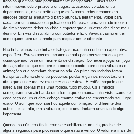
trabalho que tinha sido particularmente desgastante – discussões
intermináveis sobre prazos e entregas, acusações veladas entre
departamentos, a sensação de que estávamos todos remando em
direções opostas enquanto o barco afundava lentamente. Voltei para
casa com uma enxaqueca pulsando na têmpora e uma vontade imensa
de simplesmente deitar no chão e esperar que o universo decidisse meu
destino. Em vez disso, abri o computador e fiz o Vavada casino entrar
como quem abre uma janela para respirar um ar diferente.
Não tinha planos, não tinha estratégias, não tinha nenhuma expectativa
específica. Estava apenas cansado demais para pensar em qualquer
coisa que não fosse um momento de distração. Comecei a jogar um jogo
de caça-níqueis que sempre me pareceu bonito, com cores vibrantes e
animações que pareciam dançar na tela. As primeiras rodadas foram
tranquilas, alternando entre pequenas perdas e ganhos modestos, um
ritmo que quase me fez esquecer onde estava. E então, naquela que
parecia ser apenas mais uma rodada, tudo mudou. Os símbolos
começaram a se alinhar de uma forma que eu nunca tinha visto, como se
cada peça de um quebra-cabeça enorme estivesse encontrando seu lugar
exato. O som que acompanhou aquela combinação foi diferente dos
outros – mais alto, mais vibrante, como uma fanfarra anunciando algo
importante.
Quando os números finalmente se estabilizaram na tela, precisei de
alguns segundos para processar o que estava vendo. O valor era mais do