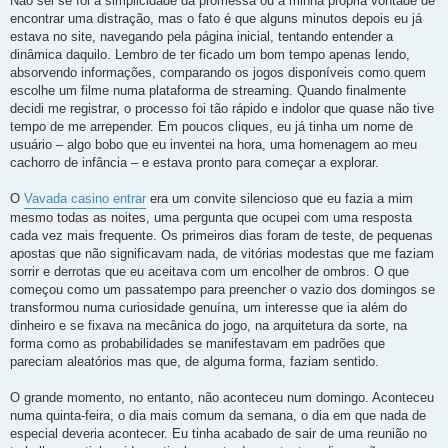
Não sei se foi a simplicidade da promessa ou a minha própria vontade de
encontrar uma distração, mas o fato é que alguns minutos depois eu já
estava no site, navegando pela página inicial, tentando entender a
dinâmica daquilo. Lembro de ter ficado um bom tempo apenas lendo,
absorvendo informações, comparando os jogos disponíveis como quem
escolhe um filme numa plataforma de streaming. Quando finalmente
decidi me registrar, o processo foi tão rápido e indolor que quase não tive
tempo de me arrepender. Em poucos cliques, eu já tinha um nome de
usuário – algo bobo que eu inventei na hora, uma homenagem ao meu
cachorro de infância – e estava pronto para começar a explorar.
O
Vavada casino entrar
era um convite silencioso que eu fazia a mim
mesmo todas as noites, uma pergunta que ocupei com uma resposta
cada vez mais frequente. Os primeiros dias foram de teste, de pequenas
apostas que não significavam nada, de vitórias modestas que me faziam
sorrir e derrotas que eu aceitava com um encolher de ombros. O que
começou como um passatempo para preencher o vazio dos domingos se
transformou numa curiosidade genuína, um interesse que ia além do
dinheiro e se fixava na mecânica do jogo, na arquitetura da sorte, na
forma como as probabilidades se manifestavam em padrões que
pareciam aleatórios mas que, de alguma forma, faziam sentido.
O grande momento, no entanto, não aconteceu num domingo. Aconteceu
numa quinta-feira, o dia mais comum da semana, o dia em que nada de
especial deveria acontecer. Eu tinha acabado de sair de uma reunião no