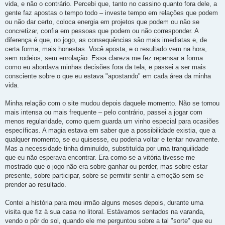
vida, e não o contrário. Percebi que, tanto no cassino quanto fora dele, a
gente faz apostas o tempo todo – investe tempo em relações que podem
ou não dar certo, coloca energia em projetos que podem ou não se
concretizar, confia em pessoas que podem ou não corresponder. A
diferença é que, no jogo, as consequências são mais imediatas e, de
certa forma, mais honestas. Você aposta, e o resultado vem na hora,
sem rodeios, sem enrolação. Essa clareza me fez repensar a forma
como eu abordava minhas decisões fora da tela, e passei a ser mais
consciente sobre o que eu estava "apostando" em cada área da minha
vida.
Minha relação com o site mudou depois daquele momento. Não se tornou
mais intensa ou mais frequente – pelo contrário, passei a jogar com
menos regularidade, como quem guarda um vinho especial para ocasiões
específicas. A magia estava em saber que a possibilidade existia, que a
qualquer momento, se eu quisesse, eu poderia voltar e tentar novamente.
Mas a necessidade tinha diminuído, substituída por uma tranquilidade
que eu não esperava encontrar. Era como se a vitória tivesse me
mostrado que o jogo não era sobre ganhar ou perder, mas sobre estar
presente, sobre participar, sobre se permitir sentir a emoção sem se
prender ao resultado.
Contei a história para meu irmão alguns meses depois, durante uma
visita que fiz à sua casa no litoral. Estávamos sentados na varanda,
vendo o pôr do sol, quando ele me perguntou sobre a tal "sorte" que eu