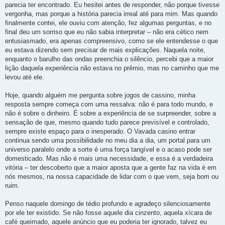
parecia ter encontrado. Eu hesitei antes de responder, não porque tivesse
vergonha, mas porque a história parecia irreal até para mim. Mas quando
finalmente contei, ele ouviu com atenção, fez algumas perguntas, e no
final deu um sorriso que eu não sabia interpretar – não era cético nem
entusiasmado, era apenas compreensivo, como se ele entendesse o que
eu estava dizendo sem precisar de mais explicações. Naquela noite,
enquanto o barulho das ondas preenchia o silêncio, percebi que a maior
lição daquela experiência não estava no prêmio, mas no caminho que me
levou até ele.
Hoje, quando alguém me pergunta sobre jogos de cassino, minha
resposta sempre começa com uma ressalva: não é para todo mundo, e
não é sobre o dinheiro. É sobre a experiência de se surpreender, sobre a
sensação de que, mesmo quando tudo parece previsível e controlado,
sempre existe espaço para o inesperado. O Vavada casino entrar
continua sendo uma possibilidade no meu dia a dia, um portal para um
universo paralelo onde a sorte é uma força tangível e o acaso pode ser
domesticado. Mas não é mais uma necessidade, e essa é a verdadeira
vitória – ter descoberto que a maior aposta que a gente faz na vida é em
nós mesmos, na nossa capacidade de lidar com o que vem, seja bom ou
ruim.
Penso naquele domingo de tédio profundo e agradeço silenciosamente
por ele ter existido. Se não fosse aquele dia cinzento, aquela xícara de
café queimado, aquele anúncio que eu poderia ter ignorado, talvez eu