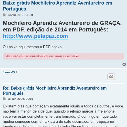
Baixe grátis Mochileiro Aprendiz Aventureiro em
Português
M
13 Abr 2013, 10:20
e
Mochileiro Aprendiz Aventureiro de GRAÇA,
n
s
em PDF, edição de 2014 em Português:
a
g
http://www.pelapaz.com
e
m
Ou baixe aqui mesmo o PDF anexo.
Você não está autorizado a ver ou baixar esse anexo.
James227
Re: Baixe grátis Mochileiro Aprendiz Aventureiro em
Português
M
16 Jun 2026, 09:01
e
n
Existem dias que começam exatamente iguais a todos os outros, e você
s
não tem a menor ideia de que, quando o relógio marcar a meia-noite,
a
g
você vai estar completamente transformado. O domingo em que tudo
e
mudou começou com uma xícara de café queimado, um tropeço no
m
tapete da sala, e uma sensação de tédio tão profunda que parecia ter