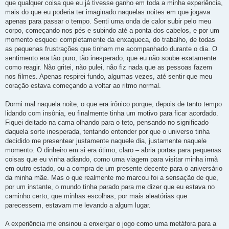
que qualquer coisa que eu já tivesse ganho em toda a minha experiência,
mais do que eu poderia ter imaginado naquelas noites em que jogava
apenas para passar o tempo. Senti uma onda de calor subir pelo meu
corpo, começando nos pés e subindo até a ponta dos cabelos, e por um
momento esqueci completamente da enxaqueca, do trabalho, de todas
as pequenas frustrações que tinham me acompanhado durante o dia. O
sentimento era tão puro, tão inesperado, que eu não soube exatamente
como reagir. Não gritei, não pulei, não fiz nada que as pessoas fazem
nos filmes. Apenas respirei fundo, algumas vezes, até sentir que meu
coração estava começando a voltar ao ritmo normal.
Dormi mal naquela noite, o que era irônico porque, depois de tanto tempo
lidando com insônia, eu finalmente tinha um motivo para ficar acordado.
Fiquei deitado na cama olhando para o teto, pensando no significado
daquela sorte inesperada, tentando entender por que o universo tinha
decidido me presentear justamente naquele dia, justamente naquele
momento. O dinheiro em si era ótimo, claro – abria portas para pequenas
coisas que eu vinha adiando, como uma viagem para visitar minha irmã
em outro estado, ou a compra de um presente decente para o aniversário
da minha mãe. Mas o que realmente me marcou foi a sensação de que,
por um instante, o mundo tinha parado para me dizer que eu estava no
caminho certo, que minhas escolhas, por mais aleatórias que
parecessem, estavam me levando a algum lugar.
A experiência me ensinou a enxergar o jogo como uma metáfora para a