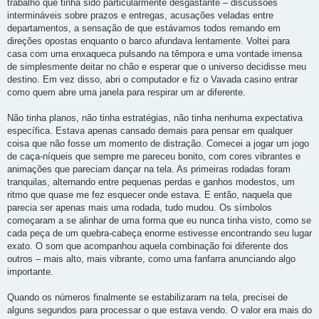
trabalho que tinha sido particularmente desgastante – discussões
intermináveis sobre prazos e entregas, acusações veladas entre
departamentos, a sensação de que estávamos todos remando em
direções opostas enquanto o barco afundava lentamente. Voltei para
casa com uma enxaqueca pulsando na têmpora e uma vontade imensa
de simplesmente deitar no chão e esperar que o universo decidisse meu
destino. Em vez disso, abri o computador e fiz o Vavada casino entrar
como quem abre uma janela para respirar um ar diferente.
Não tinha planos, não tinha estratégias, não tinha nenhuma expectativa
específica. Estava apenas cansado demais para pensar em qualquer
coisa que não fosse um momento de distração. Comecei a jogar um jogo
de caça-níqueis que sempre me pareceu bonito, com cores vibrantes e
animações que pareciam dançar na tela. As primeiras rodadas foram
tranquilas, alternando entre pequenas perdas e ganhos modestos, um
ritmo que quase me fez esquecer onde estava. E então, naquela que
parecia ser apenas mais uma rodada, tudo mudou. Os símbolos
começaram a se alinhar de uma forma que eu nunca tinha visto, como se
cada peça de um quebra-cabeça enorme estivesse encontrando seu lugar
exato. O som que acompanhou aquela combinação foi diferente dos
outros – mais alto, mais vibrante, como uma fanfarra anunciando algo
importante.
Quando os números finalmente se estabilizaram na tela, precisei de
alguns segundos para processar o que estava vendo. O valor era mais do