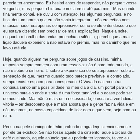
parecia ter encontrado. Eu hesitei antes de responder, não porque tivesse
vergonha, mas porque a história parecia irreal até para mim. Mas quando
finalmente contei, ele ouviu com atenção, fez algumas perguntas, e no
final deu um sorriso que eu não sabia interpretar – não era cético nem
entusiasmado, era apenas compreensivo, como se ele entendesse o que
eu estava dizendo sem precisar de mais explicações. Naquela noite,
enquanto o barulho das ondas preenchia o silêncio, percebi que a maior
lição daquela experiência não estava no prêmio, mas no caminho que me
levou até ele.
Hoje, quando alguém me pergunta sobre jogos de cassino, minha
resposta sempre começa com uma ressalva: não é para todo mundo, e
não é sobre o dinheiro. É sobre a experiência de se surpreender, sobre a
sensação de que, mesmo quando tudo parece previsível e controlado,
sempre existe espaço para o inesperado. O Vavada casino entrar
continua sendo uma possibilidade no meu dia a dia, um portal para um
universo paralelo onde a sorte é uma força tangível e o acaso pode ser
domesticado. Mas não é mais uma necessidade, e essa é a verdadeira
vitória – ter descoberto que a maior aposta que a gente faz na vida é em
nós mesmos, na nossa capacidade de lidar com o que vem, seja bom ou
ruim.
Penso naquele domingo de tédio profundo e agradeço silenciosamente
por ele ter existido. Se não fosse aquele dia cinzento, aquela xícara de
café queimado, aquele anúncio que eu poderia ter ignorado, talvez eu