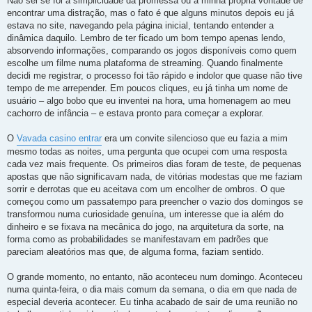
Não sei se foi a simplicidade da promessa ou a minha própria vontade de
encontrar uma distração, mas o fato é que alguns minutos depois eu já
estava no site, navegando pela página inicial, tentando entender a
dinâmica daquilo. Lembro de ter ficado um bom tempo apenas lendo,
absorvendo informações, comparando os jogos disponíveis como quem
escolhe um filme numa plataforma de streaming. Quando finalmente
decidi me registrar, o processo foi tão rápido e indolor que quase não tive
tempo de me arrepender. Em poucos cliques, eu já tinha um nome de
usuário – algo bobo que eu inventei na hora, uma homenagem ao meu
cachorro de infância – e estava pronto para começar a explorar.
O
Vavada casino entrar
era um convite silencioso que eu fazia a mim
mesmo todas as noites, uma pergunta que ocupei com uma resposta
cada vez mais frequente. Os primeiros dias foram de teste, de pequenas
apostas que não significavam nada, de vitórias modestas que me faziam
sorrir e derrotas que eu aceitava com um encolher de ombros. O que
começou como um passatempo para preencher o vazio dos domingos se
transformou numa curiosidade genuína, um interesse que ia além do
dinheiro e se fixava na mecânica do jogo, na arquitetura da sorte, na
forma como as probabilidades se manifestavam em padrões que
pareciam aleatórios mas que, de alguma forma, faziam sentido.
O grande momento, no entanto, não aconteceu num domingo. Aconteceu
numa quinta-feira, o dia mais comum da semana, o dia em que nada de
especial deveria acontecer. Eu tinha acabado de sair de uma reunião no