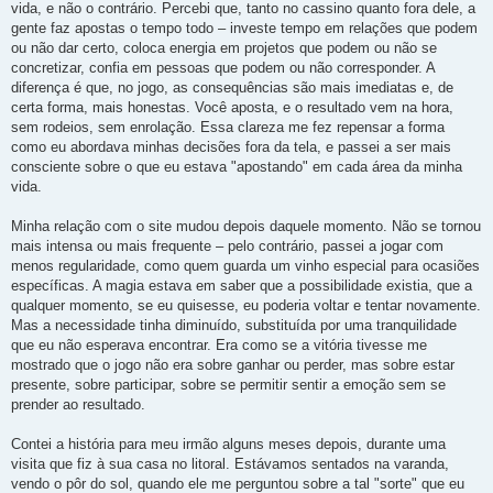
vida, e não o contrário. Percebi que, tanto no cassino quanto fora dele, a
gente faz apostas o tempo todo – investe tempo em relações que podem
ou não dar certo, coloca energia em projetos que podem ou não se
concretizar, confia em pessoas que podem ou não corresponder. A
diferença é que, no jogo, as consequências são mais imediatas e, de
certa forma, mais honestas. Você aposta, e o resultado vem na hora,
sem rodeios, sem enrolação. Essa clareza me fez repensar a forma
como eu abordava minhas decisões fora da tela, e passei a ser mais
consciente sobre o que eu estava "apostando" em cada área da minha
vida.
Minha relação com o site mudou depois daquele momento. Não se tornou
mais intensa ou mais frequente – pelo contrário, passei a jogar com
menos regularidade, como quem guarda um vinho especial para ocasiões
específicas. A magia estava em saber que a possibilidade existia, que a
qualquer momento, se eu quisesse, eu poderia voltar e tentar novamente.
Mas a necessidade tinha diminuído, substituída por uma tranquilidade
que eu não esperava encontrar. Era como se a vitória tivesse me
mostrado que o jogo não era sobre ganhar ou perder, mas sobre estar
presente, sobre participar, sobre se permitir sentir a emoção sem se
prender ao resultado.
Contei a história para meu irmão alguns meses depois, durante uma
visita que fiz à sua casa no litoral. Estávamos sentados na varanda,
vendo o pôr do sol, quando ele me perguntou sobre a tal "sorte" que eu