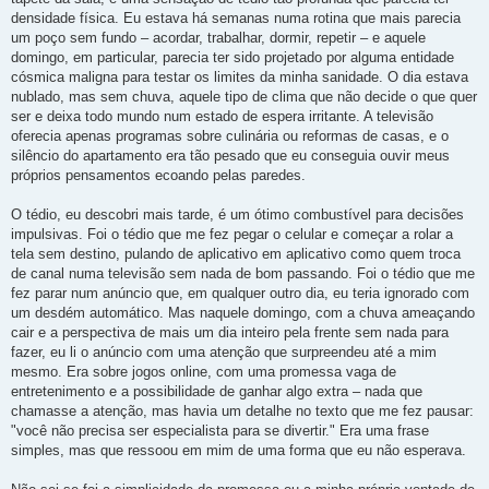
densidade física. Eu estava há semanas numa rotina que mais parecia
um poço sem fundo – acordar, trabalhar, dormir, repetir – e aquele
domingo, em particular, parecia ter sido projetado por alguma entidade
cósmica maligna para testar os limites da minha sanidade. O dia estava
nublado, mas sem chuva, aquele tipo de clima que não decide o que quer
ser e deixa todo mundo num estado de espera irritante. A televisão
oferecia apenas programas sobre culinária ou reformas de casas, e o
silêncio do apartamento era tão pesado que eu conseguia ouvir meus
próprios pensamentos ecoando pelas paredes.
O tédio, eu descobri mais tarde, é um ótimo combustível para decisões
impulsivas. Foi o tédio que me fez pegar o celular e começar a rolar a
tela sem destino, pulando de aplicativo em aplicativo como quem troca
de canal numa televisão sem nada de bom passando. Foi o tédio que me
fez parar num anúncio que, em qualquer outro dia, eu teria ignorado com
um desdém automático. Mas naquele domingo, com a chuva ameaçando
cair e a perspectiva de mais um dia inteiro pela frente sem nada para
fazer, eu li o anúncio com uma atenção que surpreendeu até a mim
mesmo. Era sobre jogos online, com uma promessa vaga de
entretenimento e a possibilidade de ganhar algo extra – nada que
chamasse a atenção, mas havia um detalhe no texto que me fez pausar:
"você não precisa ser especialista para se divertir." Era uma frase
simples, mas que ressoou em mim de uma forma que eu não esperava.