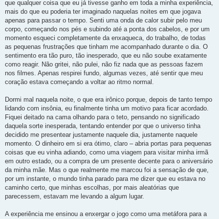
que qualquer coisa que eu já tivesse ganho em toda a minha experiência,
mais do que eu poderia ter imaginado naquelas noites em que jogava
apenas para passar o tempo. Senti uma onda de calor subir pelo meu
corpo, começando nos pés e subindo até a ponta dos cabelos, e por um
momento esqueci completamente da enxaqueca, do trabalho, de todas
as pequenas frustrações que tinham me acompanhado durante o dia. O
sentimento era tão puro, tão inesperado, que eu não soube exatamente
como reagir. Não gritei, não pulei, não fiz nada que as pessoas fazem
nos filmes. Apenas respirei fundo, algumas vezes, até sentir que meu
coração estava começando a voltar ao ritmo normal.
Dormi mal naquela noite, o que era irônico porque, depois de tanto tempo
lidando com insônia, eu finalmente tinha um motivo para ficar acordado.
Fiquei deitado na cama olhando para o teto, pensando no significado
daquela sorte inesperada, tentando entender por que o universo tinha
decidido me presentear justamente naquele dia, justamente naquele
momento. O dinheiro em si era ótimo, claro – abria portas para pequenas
coisas que eu vinha adiando, como uma viagem para visitar minha irmã
em outro estado, ou a compra de um presente decente para o aniversário
da minha mãe. Mas o que realmente me marcou foi a sensação de que,
por um instante, o mundo tinha parado para me dizer que eu estava no
caminho certo, que minhas escolhas, por mais aleatórias que
parecessem, estavam me levando a algum lugar.
A experiência me ensinou a enxergar o jogo como uma metáfora para a