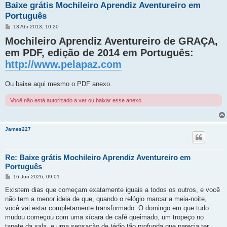
Baixe grátis Mochileiro Aprendiz Aventureiro em
Português
M
13 Abr 2013, 10:20
e
Mochileiro Aprendiz Aventureiro de GRAÇA,
n
s
em PDF, edição de 2014 em Português:
a
g
http://www.pelapaz.com
e
m
Ou baixe aqui mesmo o PDF anexo.
Você não está autorizado a ver ou baixar esse anexo.
James227
Re: Baixe grátis Mochileiro Aprendiz Aventureiro em
Português
M
16 Jun 2026, 09:01
e
n
Existem dias que começam exatamente iguais a todos os outros, e você
s
não tem a menor ideia de que, quando o relógio marcar a meia-noite,
a
g
você vai estar completamente transformado. O domingo em que tudo
e
mudou começou com uma xícara de café queimado, um tropeço no
m
tapete da sala, e uma sensação de tédio tão profunda que parecia ter