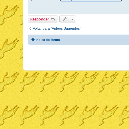
s
a
g
e
m
Responder
Voltar para “Vídeos Sugeridos”
Índice do fórum