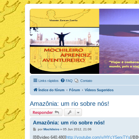
Links rápidos
FAQ
Contato
Índice do fórum
Fórum
Vídeos Sugeridos
Amazônia: um rio sobre nós!
Responder
Amazônia: um rio sobre nós!
M
por
Mochileiro
»
05 Jun 2012, 21:06
e
n
[BBvideo 640,480]
http://youtube.com/v/HYcY5erxTYs
[/BB