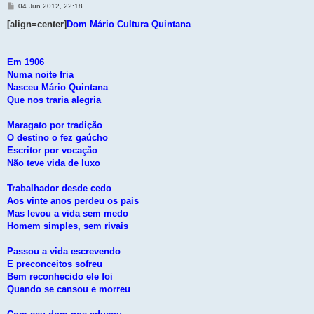
M
04 Jun 2012, 22:18
e
n
[align=center]
Dom Mário Cultura Quintana
s
a
g
e
Em 1906
m
Numa noite fria
Nasceu Mário Quintana
Que nos traria alegria
Maragato por tradição
O destino o fez gaúcho
Escritor por vocação
Não teve vida de luxo
Trabalhador desde cedo
Aos vinte anos perdeu os pais
Mas levou a vida sem medo
Homem simples, sem rivais
Passou a vida escrevendo
E preconceitos sofreu
Bem reconhecido ele foi
Quando se cansou e morreu