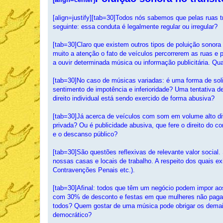
s
a
g
[align=justify][tab=30]Todos nós sabemos que pelas ruas
e
seguinte: essa conduta é legalmente regular ou irregular?
m
[tab=30]Claro que existem outros tipos de poluição sonor
muito a atenção o fato de veículos percorrerem as ruas 
a ouvir determinada música ou informação publicitária. Qua
[tab=30]No caso de músicas variadas: é uma forma de soli
sentimento de impotência e inferioridade? Uma tentativa 
direito individual está sendo exercido de forma abusiva?
[tab=30]Já acerca de veículos com som em volume alto divul
privada? Ou é publicidade abusiva, que fere o direito do co
e o descanso público?
[tab=30]São questões reflexivas de relevante valor social
nossas casas e locais de trabalho. A respeito dos quais ex
Contravenções Penais etc.).
[tab=30]Afinal: todos que têm um negócio podem impor ao
com 30% de desconto e festas em que mulheres não paga
todos? Quem gostar de uma música pode obrigar os demais 
democrático?