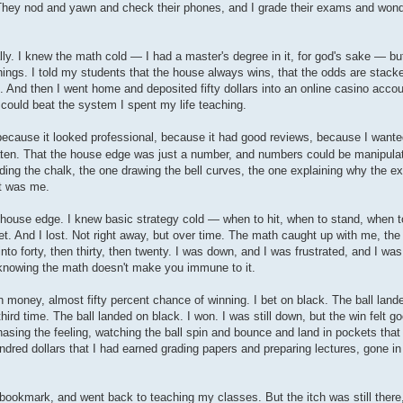
. They nod and yawn and check their phones, and I grade their exams and wonder
 really. I knew the math cold — I had a master's degree in it, for god's sake —
t things. I told my students that the house always wins, that the odds are stack
s. And then I went home and deposited fifty dollars into an online casino acco
 could beat the system I spent my life teaching.
t because it looked professional, because it had good reviews, because I wante
aten. That the house edge was just a number, and numbers could be manipula
ding the chalk, the one drawing the bell curves, the one explaining why the e
it was me.
 house edge. I knew basic strategy cold — when to hit, when to stand, when t
et. And I lost. Not right away, but over time. The math caught up with me, the
into forty, then thirty, then twenty. I was down, and I was frustrated, and I was
 knowing the math doesn't make you immune to it.
 money, almost fifty percent chance of winning. I bet on black. The ball lande
hird time. The ball landed on black. I won. I was still down, but the win felt g
, chasing the feeling, watching the ball spin and bounce and land in pockets t
ndred dollars that I had earned grading papers and preparing lectures, gone in
 bookmark, and went back to teaching my classes. But the itch was still there