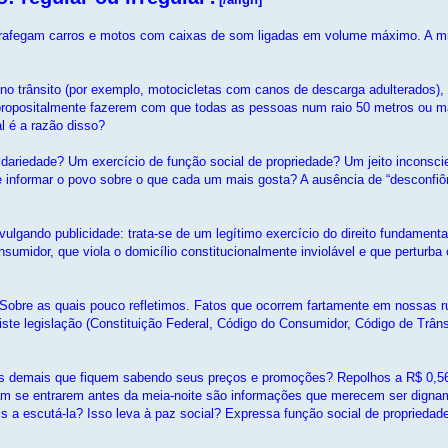
 trafegam carros e motos com caixas de som ligadas em volume máximo. A mi
a no trânsito (por exemplo, motocicletas com canos de descarga adulterados
e propositalmente fazerem com que todas as pessoas num raio 50 metros ou m
l é a razão disso?
dariedade? Um exercício de função social de propriedade? Um jeito inconsci
de informar o povo sobre o que cada um mais gosta? A ausência de “desconfi
gando publicidade: trata-se de um legítimo exercício do direito fundamental 
nsumidor, que viola o domicílio constitucionalmente inviolável e que perturba
. Sobre as quais pouco refletimos. Fatos que ocorrem fartamente em nossas r
iste legislação (Constituição Federal, Código do Consumidor, Código de Trâns
s demais que fiquem sabendo seus preços e promoções? Repolhos a R$ 0,56 
m se entrarem antes da meia-noite são informações que merecem ser digna
a escutá-la? Isso leva à paz social? Expressa função social de propriedade