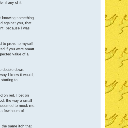
o
 if any of it
p
o
 but knowing something
ed against you, that
unt, because I was
d to prove to myself
ted if you were smart
xpected value of a
o double down. I
 way I knew it would,
 starting to
d on red. I bet on
ood, the way a small
hat seemed to mock me.
 a few hours of
, the same itch that