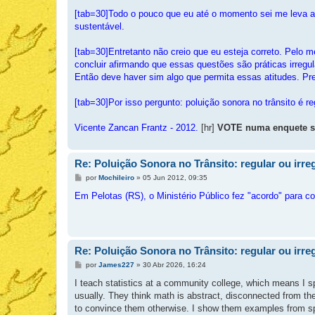
[tab=30]Todo o pouco que eu até o momento sei me leva a
sustentável.
[tab=30]Entretanto não creio que eu esteja correto. Pelo 
concluir afirmando que essas questões são práticas irregul
Então deve haver sim algo que permita essas atitudes. Pr
[tab=30]Por isso pergunto: poluição sonora no trânsito é regu
Vicente Zancan Frantz - 2012.
[hr]
VOTE numa enquete so
Re: Poluição Sonora no Trânsito: regular ou irre
M
por
Mochileiro
»
05 Jun 2012, 09:35
e
n
Em Pelotas (RS), o Ministério Público fez "acordo" para c
s
a
g
e
m
Re: Poluição Sonora no Trânsito: regular ou irre
M
por
James227
»
30 Abr 2026, 16:24
e
n
I teach statistics at a community college, which means I sp
s
usually. They think math is abstract, disconnected from the 
a
g
to convince them otherwise. I show them examples from sport
e