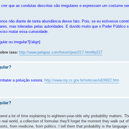
 crer que as condutas descritas são irregulares e expressam um costume se
menos não diante de tanta abundância desse fato. Pois, se eu estivesse corre
ares, mas toleradas pelas autoridades. E duvido muito que o Poder Público se
eciso matar essa curiosidade.
lar ou irregular?[/align]
bre isso:
http://www.pelapaz.com/forum/post217.html#p217
gular?
ombater a poluição sonora:
http://www.mp.rs.gov.br/noticias/id24922.htm
gular?
end a lot of time explaining to eighteen-year-olds why probability matters. Th
real world, a collection of formulas they'll forget the moment they walk out o
s, from medicine, from politics. I tell them that probability is the language 