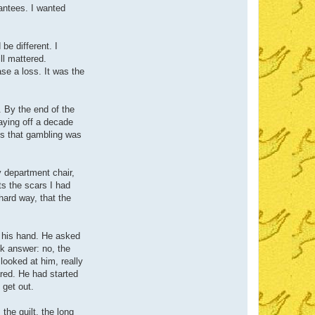
rantees. I wanted
e different. I
ll mattered.
se a loss. It was the
r. By the end of the
paying off a decade
nts that gambling was
my department chair,
s the scars I had
hard way, that the
 his hand. He asked
ok answer: no, the
looked at him, really
red. He had started
 get out.
 the guilt, the long