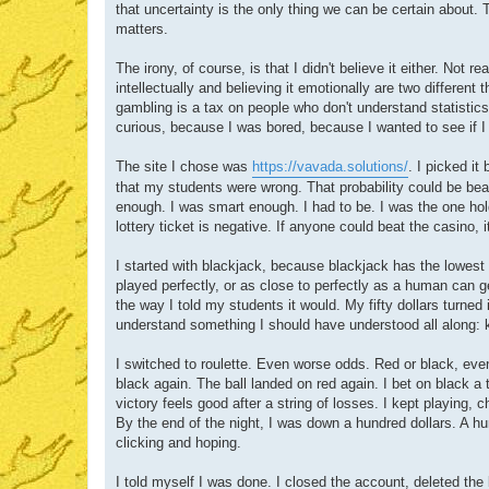
that uncertainty is the only thing we can be certain about
m
matters.
The irony, of course, is that I didn't believe it either. Not
intellectually and believing it emotionally are two differen
gambling is a tax on people who don't understand statistic
curious, because I was bored, because I wanted to see if I
The site I chose was
https://vavada.solutions/
. I picked i
that my students were wrong. That probability could be be
enough. I was smart enough. I had to be. I was the one hol
lottery ticket is negative. If anyone could beat the casino, 
I started with blackjack, because blackjack has the lowest
played perfectly, or as close to perfectly as a human can g
the way I told my students it would. My fifty dollars turned 
understand something I should have understood all along:
I switched to roulette. Even worse odds. Red or black, even
black again. The ball landed on red again. I bet on black a t
victory feels good after a string of losses. I kept playing
By the end of the night, I was down a hundred dollars. A hu
clicking and hoping.
I told myself I was done. I closed the account, deleted the