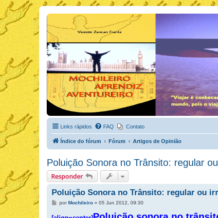
Links rápidos
FAQ
Contato
Índice do fórum
Fórum
Artigos de Opinião
Poluição Sonora no Trânsito: regular ou
Responder
Poluição Sonora no Trânsito: regular ou ir
M
por
Mochileiro
»
05 Jun 2012, 09:30
e
n
Poluição sonora no trânsit
[align=center]