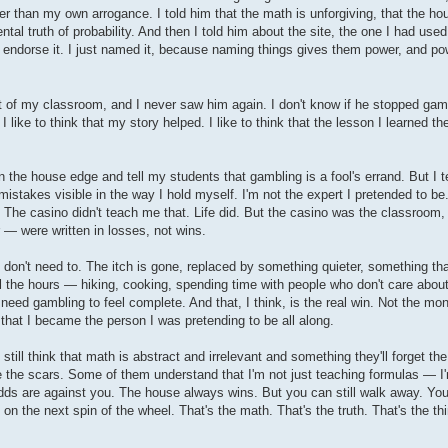
er than my own arrogance. I told him that the math is unforgiving, that the hou
l truth of probability. And then I told him about the site, the one I had used
n't endorse it. I just named it, because naming things gives them power, and 
of my classroom, and I never saw him again. I don't know if he stopped gambl
I like to think that my story helped. I like to think that the lesson I learned 
ain the house edge and tell my students that gambling is a fool's errand. But I tel
 mistakes visible in the way I hold myself. I'm not the expert I pretended to be
y. The casino didn't teach me that. Life did. But the casino was the classroom
 — were written in losses, not wins.
 don't need to. The itch is gone, replaced by something quieter, something th
ill the hours — hiking, cooking, spending time with people who don't care about 
 need gambling to feel complete. And that, I think, is the real win. Not the mone
, that I became the person I was pretending to be all along.
still think that math is abstract and irrelevant and something they'll forget 
he scars. Some of them understand that I'm not just teaching formulas — I'
odds are against you. The house always wins. But you can still walk away. You
d on the next spin of the wheel. That's the math. That's the truth. That's the th