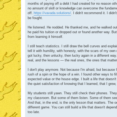
months of paying off a debt I had created for no reason oth
no amount of skill or knowledge can overcome the fundamenta
off.
https://vavada.solutions/
. I didn't recommend it. I did
be fought.
He listened. He nodded. He thanked me, and he walked out 
he paid his tuition or dropped out or found another way. But 
from learning it himself.
I still teach statistics. I still draw the bell curves and expl
tell it with humility, with honesty, with the scars of my own
got lucky, then unlucky, then lucky again in a different wa
real, and the lessons — the real ones, the ones that matter
I don't play anymore. Not because I'm afraid, but because I
rush of a spin or the hope of a win. I found other ways to f
expected value or the house edge. I built a life that doesn't
the quiet satisfaction of knowing that I learned, that I grew
My students still yawn. They still check their phones. They 
my classroom. But some of them listen. Some of them see t
And that, in the end, is the only lesson that matters. The 
different game. You can still build a life that doesn't depen
too late.