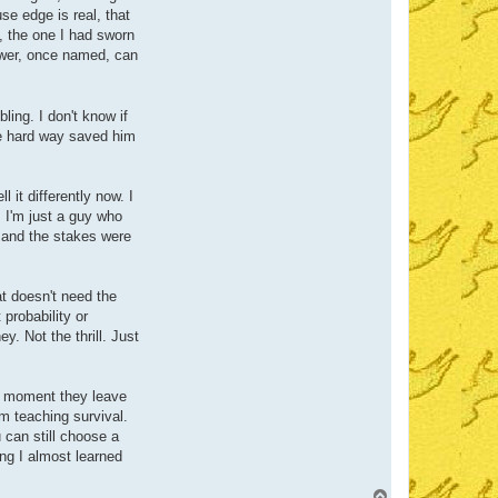
se edge is real, that
, the one I had sworn
power, once named, can
ing. I don't know if
the hard way saved him
l it differently now. I
. I'm just a guy who
, and the stakes were
at doesn't need the
probability or
y. Not the thrill. Just
the moment they leave
m teaching survival.
 can still choose a
ing I almost learned
V