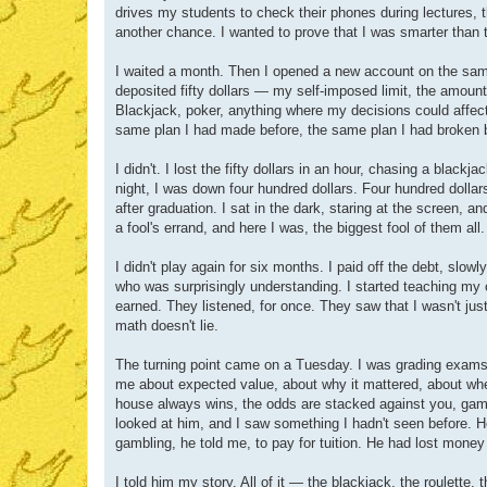
drives my students to check their phones during lectures, th
another chance. I wanted to prove that I was smarter than 
I waited a month. Then I opened a new account on the same 
deposited fifty dollars — my self-imposed limit, the amount
Blackjack, poker, anything where my decisions could affec
same plan I had made before, the same plan I had broken befo
I didn't. I lost the fifty dollars in an hour, chasing a black
night, I was down four hundred dollars. Four hundred dollars
after graduation. I sat in the dark, staring at the screen, 
a fool's errand, and here I was, the biggest fool of them all.
I didn't play again for six months. I paid off the debt, slowl
who was surprisingly understanding. I started teaching my
earned. They listened, for once. They saw that I wasn't jus
math doesn't lie.
The turning point came on a Tuesday. I was grading exams
me about expected value, about why it mattered, about whet
house always wins, the odds are stacked against you, gambli
looked at him, and I saw something I hadn't seen before.
gambling, he told me, to pay for tuition. He had lost money
I told him my story. All of it — the blackjack, the roulette, 