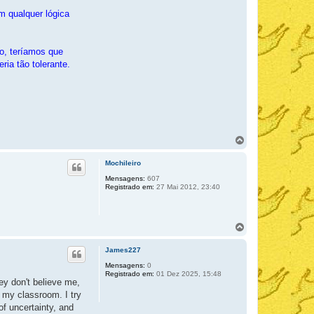
m qualquer lógica
to, teríamos que
ria tão tolerante.
V
o
l
Mochileiro
t
a
Mensagens:
607
Registrado em:
27 Mai 2012, 23:40
r
a
o
t
V
o
o
p
l
o
James227
t
a
Mensagens:
0
Registrado em:
01 Dez 2025, 15:48
r
ey don't believe me,
a
f my classroom. I try
o
t
of uncertainty, and