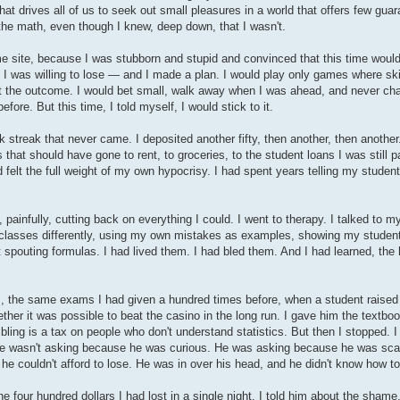
at drives all of us to seek out small pleasures in a world that offers few gua
the math, even though I knew, deep down, that I wasn't.
site, because I was stubborn and stupid and convinced that this time would b
 I was willing to lose — and I made a plan. I would play only games where ski
t the outcome. I would bet small, walk away when I was ahead, and never cha
re. But this time, I told myself, I would stick to it.
jack streak that never came. I deposited another fifty, then another, then anothe
 that should have gone to rent, to groceries, to the student loans I was still 
and felt the full weight of my own hypocrisy. I had spent years telling my stude
y, painfully, cutting back on everything I could. I went to therapy. I talked to 
 classes differently, using my own mistakes as examples, showing my student
t spouting formulas. I had lived them. I had bled them. And I had learned, the 
, the same exams I had given a hundred times before, when a student raised
her it was possible to beat the casino in the long run. I gave him the textbo
ng is a tax on people who don't understand statistics. But then I stopped. I 
 He wasn't asking because he was curious. He was asking because he was sca
 he couldn't afford to lose. He was in over his head, and he didn't know how to
the four hundred dollars I had lost in a single night. I told him about the shame,