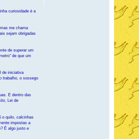
nha curiosidade é a
), mas me chama
ais sejam obrigadas
ente de superar um
ômetro” de que um
de iniciativa
 o trabalho, o sossego
uas. E dentro das
ito, Lei de
o quilo, calcinhas
mente impostas a
? É algo justo e