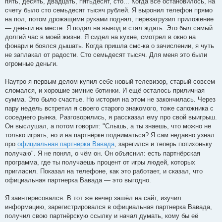
пять, десять, двадцать, пятьдесят, сто... Когда всё остановилось, на
счету было сто семьдесят тысяч рублей. Я выронил телефон прямо
на пол, потом дрожащими руками поднял, перезагрузил приложение
— деньги на месте. Я подал на вывод и стал ждать. Это был самый
долгий час в моей жизни. Я сидел на кухне, смотрел в окно на
фонари и боялся дышать. Когда пришла смс-ка о зачислении, я чуть
не заплакал от радости. Сто семьдесят тысяч. Для меня это были
огромные деньги.
Наутро я первым делом купил себе новый телевизор, старый совсем
сломался, и хорошие зимние ботинки. И ещё осталось приличная
сумма. Это было счастье. Но история на этом не закончилась. Через
пару недель встретил я своего старого знакомого, тоже сапожника с
соседнего рынка. Разговорились, я рассказал ему про свой выигрыш.
Он выслушал, а потом говорит: "Слышь, а ты знаешь, что можно не
только играть, но и на партнёрке подниматься? Я сам недавно узнал
про
официальная партнерка Вавада
, зарегился и теперь потихоньку
получаю". Я не понял, о чём он. Он объяснил: есть партнёрская
программа, где ты получаешь процент от игры людей, которых
пригласил. Показал на телефоне, как это работает, и сказал, что
официальная партнерка Вавада — это выгодно.
Я заинтересовался. В тот же вечер зашёл на сайт, изучил
информацию, зарегистрировался в официальная партнерка Вавада,
получил свою партнёрскую ссылку и начал думать, кому бы её