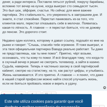
денег, а ради интереса. Поставлю пятьсот рублей, покручу барабаны,
вспомню тот вечер на кухне, когда выиграл сто семьдесят тысяч.
Это был шок, эйфория, счастье. Но сейчас для меня важнее
партнёрка. Это стабильность, это уверенность в завтрашнем дне. И
знаете, я стал спокойнее. Перестал паниковать из-за того, что
клиентов мало, перестал отказывать себе в мелочах. Появилась
какая-то лёгкость. А главное — я перестал бояться, что не доживу
до пенсии. Это дорогого стоит.
Недавно один коллега, которому я давал ссылку, подошёл ко мне на
рынке и говорит: "Слышь, спасибо тебе огромное. Я тоже выиграл, и
эта твоя официальная партнерка Вавада реально работает. Ты даже
не представляешь, как ты мне помог". Приятно, чёрт возьми,
осознавать, что ты кому-то помог. И всё благодаря тому, что когда-то
в скучный вечер я решил не смотреть телевизор, а зайти в казино.
Судьба, наверное. Теперь я частенько захожу в свой партнёрский
кабинет, смотрю на статистику, на то, как растут цифры, и улыбаюсь.
Жизнь налаживается. И это приятно. А главное — я понял, что даже
в нашей старой профессии можно найти способ улучшить жизнь,
если не бояться пробовать новое и верить в удачу.
Responder
2 mensagens • Página
1
de
1
Este site utiliza cookies para garantir que você