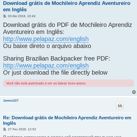
Download grátis de Mochileiro Aprendiz Aventureiro
em Inglês
M
03 Abr 2016, 10:43
e
Download grátis do PDF de Mochileiro Aprendiz
n
s
Aventureiro em Inglês:
a
g
http://www.pelapaz.com/english
e
m
Ou baixe direto o arquivo abaixo
Sharing Brazilian Backpacker free PDF:
http://www.pelapaz.com/english
Or just download the file directly below
Você não está autorizado a ver ou baixar esse anexo.
James227
Re: Download grátis de Mochileiro Aprendiz Aventureiro em
Inglês
M
27 Fev 2026, 12:52
e
n