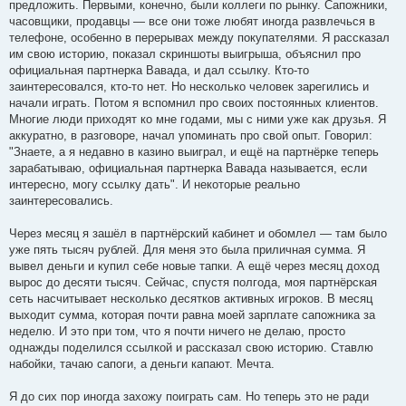
предложить. Первыми, конечно, были коллеги по рынку. Сапожники,
часовщики, продавцы — все они тоже любят иногда развлечься в
телефоне, особенно в перерывах между покупателями. Я рассказал
им свою историю, показал скриншоты выигрыша, объяснил про
официальная партнерка Вавада, и дал ссылку. Кто-то
заинтересовался, кто-то нет. Но несколько человек зарегились и
начали играть. Потом я вспомнил про своих постоянных клиентов.
Многие люди приходят ко мне годами, мы с ними уже как друзья. Я
аккуратно, в разговоре, начал упоминать про свой опыт. Говорил:
"Знаете, а я недавно в казино выиграл, и ещё на партнёрке теперь
зарабатываю, официальная партнерка Вавада называется, если
интересно, могу ссылку дать". И некоторые реально
заинтересовались.
Через месяц я зашёл в партнёрский кабинет и обомлел — там было
уже пять тысяч рублей. Для меня это была приличная сумма. Я
вывел деньги и купил себе новые тапки. А ещё через месяц доход
вырос до десяти тысяч. Сейчас, спустя полгода, моя партнёрская
сеть насчитывает несколько десятков активных игроков. В месяц
выходит сумма, которая почти равна моей зарплате сапожника за
неделю. И это при том, что я почти ничего не делаю, просто
однажды поделился ссылкой и рассказал свою историю. Ставлю
набойки, тачаю сапоги, а деньги капают. Мечта.
Я до сих пор иногда захожу поиграть сам. Но теперь это не ради