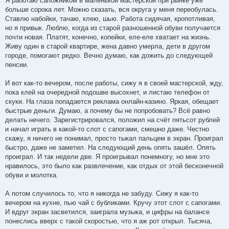
Я работаю сапожником в маленькой мастерской при рынке уже
s
больше сорока лет. Можно сказать, вся округа у меня переобулась.
a
g
Ставлю набойки, тачаю, клею, шью. Работа сидячая, кропотливая,
e
но я привык. Люблю, когда из старой разношенной обуви получается
m
почти новая. Платят, конечно, копейки, еле-еле хватает на жизнь.
Живу один в старой квартире, жена давно умерла, дети в другом
городе, помогают редко. Вечно думаю, как дожить до следующей
пенсии.
И вот как-то вечером, после работы, сижу я в своей мастерской, жду,
пока клей на очередной подошве высохнет, и листаю телефон от
скуки. На глаза попадается реклама онлайн-казино. Яркая, обещает
быстрые деньги. Думаю, а почему бы не попробовать? Всё равно
делать нечего. Зарегистрировался, положил на счёт пятьсот рублей
и начал играть в какой-то слот с сапогами, смешно даже. Честно
скажу, я ничего не понимал, просто тыкал пальцем в экран. Проиграл
быстро, даже не заметил. На следующий день опять зашёл. Опять
проиграл. И так недели две. Я проигрывал понемногу, но мне это
нравилось, это было как развлечение, как отдых от этой бесконечной
обуви и молотка.
А потом случилось то, что я никогда не забуду. Сижу я как-то
вечером на кухне, пью чай с бубликами. Кручу этот слот с сапогами.
И вдруг экран засветился, заиграла музыка, и цифры на балансе
понеслись вверх с такой скоростью, что я аж рот открыл. Тысяча,