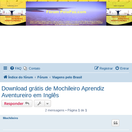
FAQ
Contato
Registrar
Entrar
Índice do fórum
Fórum
Viagens pelo Brasil
Download grátis de Mochileiro Aprendiz
Aventureiro em Inglês
Responder
2 mensagens • Página
1
de
1
Mochileiro