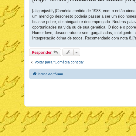
s
a
g
[align=justify]Comédia contida de 1983, com o então ain
e
um mendigo desonesto poderia passar a ser um rico hones
m
ficasse pobre, desabrigado e desempregado. Noutras pala
oportunidades na vida ou de sua genética. O rico e o po
Humor leve, descontraído e sem gargalhadas, inteligente, o
Interpretação ótima de todos. Recomendado com nota 8.[/a
Responder
Voltar para “Comédia contida”
Índice do fórum