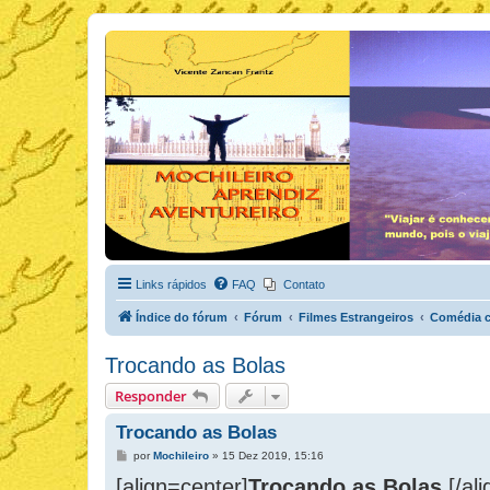
Links rápidos
FAQ
Contato
Índice do fórum
Fórum
Filmes Estrangeiros
Comédia c
Trocando as Bolas
Responder
Trocando as Bolas
M
por
Mochileiro
»
15 Dez 2019, 15:16
e
[align=center]
n
Trocando as Bolas
[/ali