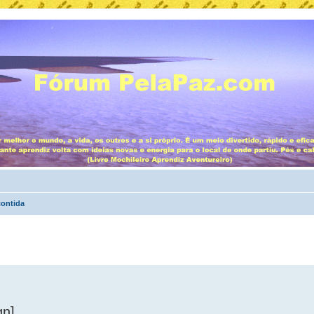
ontida
gn]