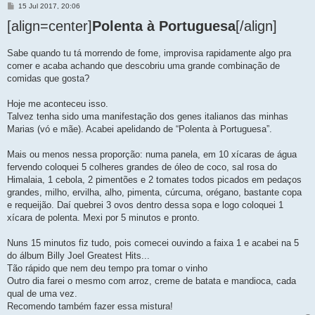
M
15 Jul 2017, 20:06
e
[align=center]
n
Polenta à Portuguesa
[/align]
s
a
g
Sabe quando tu tá morrendo de fome, improvisa rapidamente algo pra
e
comer e acaba achando que descobriu uma grande combinação de
m
comidas que gosta?
Hoje me aconteceu isso.
Talvez tenha sido uma manifestação dos genes italianos das minhas
Marias (vó e mãe). Acabei apelidando de “Polenta à Portuguesa”.
Mais ou menos nessa proporção: numa panela, em 10 xícaras de água
fervendo coloquei 5 colheres grandes de óleo de coco, sal rosa do
Himalaia, 1 cebola, 2 pimentões e 2 tomates todos picados em pedaços
grandes, milho, ervilha, alho, pimenta, cúrcuma, orégano, bastante copa
e requeijão. Daí quebrei 3 ovos dentro dessa sopa e logo coloquei 1
xícara de polenta. Mexi por 5 minutos e pronto.
Nuns 15 minutos fiz tudo, pois comecei ouvindo a faixa 1 e acabei na 5
do álbum Billy Joel Greatest Hits...
Tão rápido que nem deu tempo pra tomar o vinho
Outro dia farei o mesmo com arroz, creme de batata e mandioca, cada
qual de uma vez.
Recomendo também fazer essa mistura!