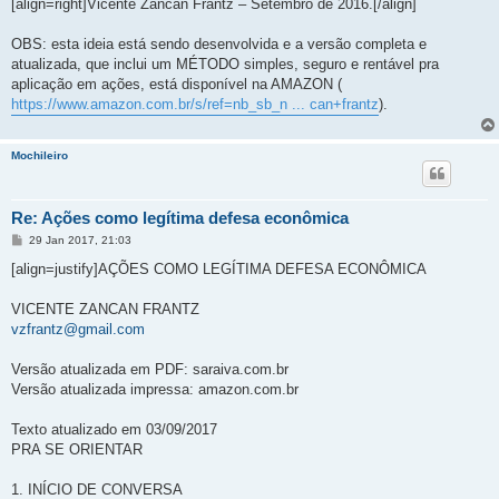
[align=right]Vicente Zancan Frantz – Setembro de 2016.[/align]
OBS: esta ideia está sendo desenvolvida e a versão completa e
atualizada, que inclui um MÉTODO simples, seguro e rentável pra
aplicação em ações, está disponível na AMAZON (
https://www.amazon.com.br/s/ref=nb_sb_n ... can+frantz
).
Mochileiro
Re: Ações como legítima defesa econômica
M
29 Jan 2017, 21:03
e
n
[align=justify]AÇÕES COMO LEGÍTIMA DEFESA ECONÔMICA
s
a
g
VICENTE ZANCAN FRANTZ
e
vzfrantz@gmail.com
m
Versão atualizada em PDF: saraiva.com.br
Versão atualizada impressa: amazon.com.br
Texto atualizado em 03/09/2017
PRA SE ORIENTAR
1. INÍCIO DE CONVERSA