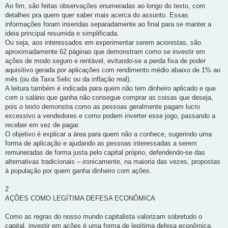
Ao fim, são feitas observações enumeradas ao longo do texto, com
detalhes pra quem quer saber mais acerca do assunto. Essas
informações foram inseridas separadamente ao final para se manter a
ideia principal resumida e simplificada.
Ou seja, aos interessados em experimentar serem acionistas, são
aproximadamente 62 páginas que demonstram como se investir em
ações de modo seguro e rentável, evitando-se a perda fixa de poder
aquisitivo gerada por aplicações com rendimento médio abaixo de 1% ao
mês (ou da Taxa Selic ou da inflação real).
A leitura também é indicada para quem não tem dinheiro aplicado e que
com o salário que ganha não consegue comprar as coisas que deseja,
pois o texto demonstra como as pessoas geralmente pagam lucro
excessivo a vendedores e como podem inverter esse jogo, passando a
receber em vez de pagar.
O objetivo é explicar a área para quem não a conhece, sugerindo uma
forma de aplicação e ajudando as pessoas interessadas a serem
remuneradas de forma justa pelo capital próprio, defendendo-se das
alternativas tradicionais – ironicamente, na maioria das vezes, propostas
à população por quem ganha dinheiro com ações.
2
AÇÕES COMO LEGÍTIMA DEFESA ECONÔMICA
Como as regras do nosso mundo capitalista valorizam sobretudo o
capital, investir em ações é uma forma de legítima defesa econômica.