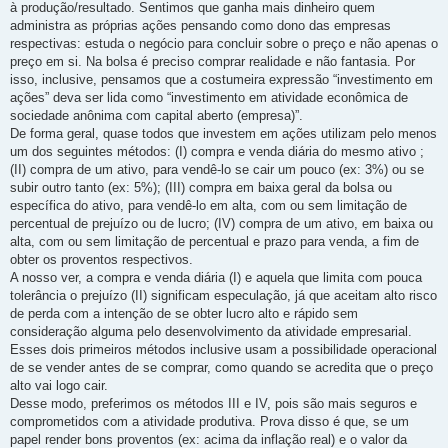
à produção/resultado. Sentimos que ganha mais dinheiro quem
administra as próprias ações pensando como dono das empresas
respectivas: estuda o negócio para concluir sobre o preço e não apenas o
preço em si. Na bolsa é preciso comprar realidade e não fantasia. Por
isso, inclusive, pensamos que a costumeira expressão “investimento em
ações” deva ser lida como “investimento em atividade econômica de
sociedade anônima com capital aberto (empresa)”.
De forma geral, quase todos que investem em ações utilizam pelo menos
um dos seguintes métodos: (I) compra e venda diária do mesmo ativo ;
(II) compra de um ativo, para vendê-lo se cair um pouco (ex: 3%) ou se
subir outro tanto (ex: 5%); (III) compra em baixa geral da bolsa ou
específica do ativo, para vendê-lo em alta, com ou sem limitação de
percentual de prejuízo ou de lucro; (IV) compra de um ativo, em baixa ou
alta, com ou sem limitação de percentual e prazo para venda, a fim de
obter os proventos respectivos.
A nosso ver, a compra e venda diária (I) e aquela que limita com pouca
tolerância o prejuízo (II) significam especulação, já que aceitam alto risco
de perda com a intenção de se obter lucro alto e rápido sem
consideração alguma pelo desenvolvimento da atividade empresarial.
Esses dois primeiros métodos inclusive usam a possibilidade operacional
de se vender antes de se comprar, como quando se acredita que o preço
alto vai logo cair.
Desse modo, preferimos os métodos III e IV, pois são mais seguros e
comprometidos com a atividade produtiva. Prova disso é que, se um
papel render bons proventos (ex: acima da inflação real) e o valor da