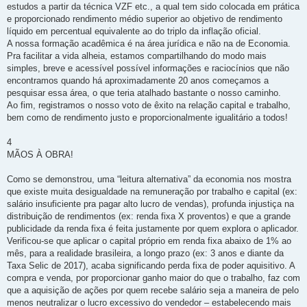
estudos a partir da técnica VZF etc., a qual tem sido colocada em prática
e proporcionado rendimento médio superior ao objetivo de rendimento
líquido em percentual equivalente ao do triplo da inflação oficial.
A nossa formação acadêmica é na área jurídica e não na de Economia.
Pra facilitar a vida alheia, estamos compartilhando do modo mais
simples, breve e acessível possível informações e raciocínios que não
encontramos quando há aproximadamente 20 anos começamos a
pesquisar essa área, o que teria atalhado bastante o nosso caminho.
Ao fim, registramos o nosso voto de êxito na relação capital e trabalho,
bem como de rendimento justo e proporcionalmente igualitário a todos!
4
MÃOS À OBRA!
Como se demonstrou, uma “leitura alternativa” da economia nos mostra
que existe muita desigualdade na remuneração por trabalho e capital (ex:
salário insuficiente pra pagar alto lucro de vendas), profunda injustiça na
distribuição de rendimentos (ex: renda fixa X proventos) e que a grande
publicidade da renda fixa é feita justamente por quem explora o aplicador.
Verificou-se que aplicar o capital próprio em renda fixa abaixo de 1% ao
mês, para a realidade brasileira, a longo prazo (ex: 3 anos e diante da
Taxa Selic de 2017), acaba significando perda fixa de poder aquisitivo. A
compra e venda, por proporcionar ganho maior do que o trabalho, faz com
que a aquisição de ações por quem recebe salário seja a maneira de pelo
menos neutralizar o lucro excessivo do vendedor – estabelecendo mais