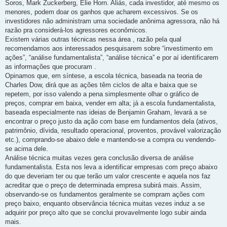
Soros, Mark Zuckerberg, Elie Horn. Aliás, cada investidor, até mesmo os
menores, podem doar os ganhos que acharem excessivos. Se os
investidores não administram uma sociedade anônima agressora, não há
razão pra considerá-los agressores econômicos.
Existem várias outras técnicas nessa área , razão pela qual
recomendamos aos interessados pesquisarem sobre “investimento em
ações”, “análise fundamentalista”, “análise técnica” e por aí identificarem
as informações que procuram .
Opinamos que, em síntese, a escola técnica, baseada na teoria de
Charles Dow, dirá que as ações têm ciclos de alta e baixa que se
repetem, por isso valendo a pena simplesmente olhar o gráfico de
preços, comprar em baixa, vender em alta; já a escola fundamentalista,
baseada especialmente nas ideias de Benjamin Graham, levará a se
encontrar o preço justo da ação com base em fundamentos dela (ativos,
patrimônio, dívida, resultado operacional, proventos, provável valorização
etc.), comprando-se abaixo dele e mantendo-se a compra ou vendendo-
se acima dele.
Análise técnica muitas vezes gera conclusão diversa de análise
fundamentalista. Esta nos leva a identificar empresas com preço abaixo
do que deveriam ter ou que terão um valor crescente e aquela nos faz
acreditar que o preço de determinada empresa subirá mais. Assim,
observando-se os fundamentos geralmente se compram ações com
preço baixo, enquanto observância técnica muitas vezes induz a se
adquirir por preço alto que se conclui provavelmente logo subir ainda
mais.