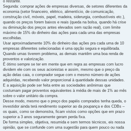
o restante.
Segunda: comprar ações de empresas diversas, de setores diferentes da
economia (setor financeiro, elétrico, alimentício, de comunicação,
construção civil, móveis, papel, madeira, siderurgia, combustíveis etc.),
quando os preços forem baixos e reais (queda na bolsa, quando há crise
ou diminuição dos preços antes elevados sem razão real), com limite
máximo de 15% do dinheiro das ações para cada uma das empresas
escolhidas.
Usar aproximadamente 10% do dinheiro das ações pra cada uma de 10
empresas diferentes selecionadas é uma opção segura e equilibrada.
Quando umas tiverem problema, as demais mantêm uma boa renda de
proventos e valorização.
É ótimo sempre se ter em mente que em regra as empresas com lucro
dividem ele com os seus acionistas e assim, mesmo que o preço da
ação delas caia, o comprador segue com o mesmo número de ações
adquiridas, recebendo valor proporcional à quantidade dessas unidades.
E a aquisição pode ser feita entre as sociedades anônimas que
costumam pagar proventos equivalentes à média de mais de 1% ao mês
sobre o valor unitário da compra.
Desse modo, mesmo que o preço dos papéis comprados tenha queda, o
investidor ainda terá rendimento superior ao da poupança e dos CDBs –
os quais, como se demonstra, ficam vistos como opções que em prazo
superior a 3 anos seguramente geram perda fixa.
De forma simples, objetiva, resumida e sem termos técnicos, eis nossa
opinião, que se confunde com uma sugestão para quem pouco ou nada