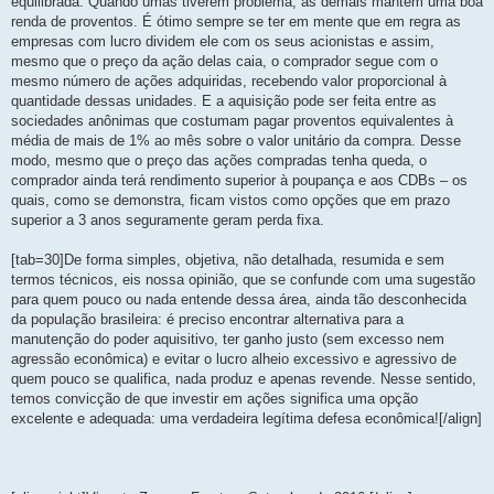
equilibrada. Quando umas tiverem problema, as demais mantêm uma boa
renda de proventos. É ótimo sempre se ter em mente que em regra as
empresas com lucro dividem ele com os seus acionistas e assim,
mesmo que o preço da ação delas caia, o comprador segue com o
mesmo número de ações adquiridas, recebendo valor proporcional à
quantidade dessas unidades. E a aquisição pode ser feita entre as
sociedades anônimas que costumam pagar proventos equivalentes à
média de mais de 1% ao mês sobre o valor unitário da compra. Desse
modo, mesmo que o preço das ações compradas tenha queda, o
comprador ainda terá rendimento superior à poupança e aos CDBs – os
quais, como se demonstra, ficam vistos como opções que em prazo
superior a 3 anos seguramente geram perda fixa.
[tab=30]De forma simples, objetiva, não detalhada, resumida e sem
termos técnicos, eis nossa opinião, que se confunde com uma sugestão
para quem pouco ou nada entende dessa área, ainda tão desconhecida
da população brasileira: é preciso encontrar alternativa para a
manutenção do poder aquisitivo, ter ganho justo (sem excesso nem
agressão econômica) e evitar o lucro alheio excessivo e agressivo de
quem pouco se qualifica, nada produz e apenas revende. Nesse sentido,
temos convicção de que investir em ações significa uma opção
excelente e adequada: uma verdadeira legítima defesa econômica![/align]