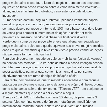
preço mais baixo e isso faz o lucro do negócio, somado aos proventos,
equivaler ao triplo dessa inflação sobre o valor inicialmente investido –
alcançando-se facilmente o objetivo, caso este for o definido pelo
investidor .
É uma técnica comum, segura e rentável: pessoas venderem papéis
quando o preço fica muito alto, recomprando os próprios dias ou
semanas depois por preço em torno de 10% mais baixo, usando o lucro
da venda para comprar número maior de ações e assim ter mais
proventos ou mesmo usando o dinheiro pra finalidade diversa .
Perde quem comprou por preço alto e teve que alienar em seguida por
preço mais baixo, salvo se a queda equivaler aos proventos já recebidos,
caso em que o investidor que teve imprevisto e precisa vender as ações
não perderá e também não ganhará.
Para decidir operar no mercado de valores mobiliários (bolsa de valores)
no sentido dos métodos III e IV, consideramos a nossa intenção pessoal
de obter remuneração pelo capital próprio com ganho real e razoável de
poder aquisitivo, patamar que, como inicialmente dito, pensamos
objetivamente ser em torno do triplo da inflação oficial.
Para tanto, combinamos os quatro métodos apontados e com teoria e
prática desenvolvemos o nosso jeito de aplicar o próprio dinheiro, o qual,
como adiantamos acima, denominamos "Técnica VZF" - um conjunto de
4 regras objetivas que passa a ser exposto a seguir .
1ª regra - 10 ATIVOS: trabalhar com uns 10 ativos, de pelo menos 3
setores (elétrico, financeiro, siderúrgico, metalúrgico, imobiliário, de
comunicação, madeira, papel, construção civil, vestuário, tecidos,