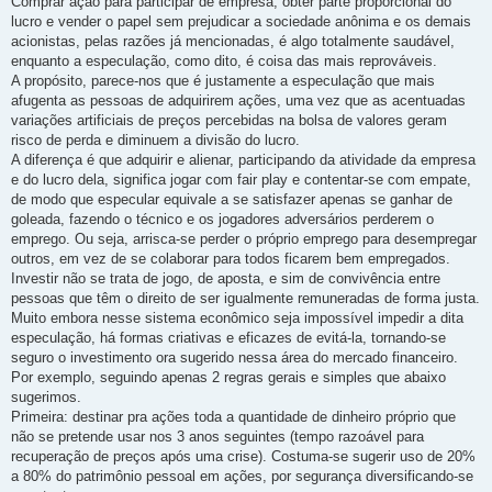
Comprar ação para participar de empresa, obter parte proporcional do
lucro e vender o papel sem prejudicar a sociedade anônima e os demais
acionistas, pelas razões já mencionadas, é algo totalmente saudável,
enquanto a especulação, como dito, é coisa das mais reprováveis.
A propósito, parece-nos que é justamente a especulação que mais
afugenta as pessoas de adquirirem ações, uma vez que as acentuadas
variações artificiais de preços percebidas na bolsa de valores geram
risco de perda e diminuem a divisão do lucro.
A diferença é que adquirir e alienar, participando da atividade da empresa
e do lucro dela, significa jogar com fair play e contentar-se com empate,
de modo que especular equivale a se satisfazer apenas se ganhar de
goleada, fazendo o técnico e os jogadores adversários perderem o
emprego. Ou seja, arrisca-se perder o próprio emprego para desempregar
outros, em vez de se colaborar para todos ficarem bem empregados.
Investir não se trata de jogo, de aposta, e sim de convivência entre
pessoas que têm o direito de ser igualmente remuneradas de forma justa.
Muito embora nesse sistema econômico seja impossível impedir a dita
especulação, há formas criativas e eficazes de evitá-la, tornando-se
seguro o investimento ora sugerido nessa área do mercado financeiro.
Por exemplo, seguindo apenas 2 regras gerais e simples que abaixo
sugerimos.
Primeira: destinar pra ações toda a quantidade de dinheiro próprio que
não se pretende usar nos 3 anos seguintes (tempo razoável para
recuperação de preços após uma crise). Costuma-se sugerir uso de 20%
a 80% do patrimônio pessoal em ações, por segurança diversificando-se