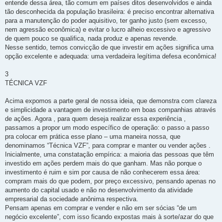
entende dessa área, tão comum em países ditos desenvolvidos e ainda
tão desconhecida da população brasileira: é preciso encontrar alternativa
para a manutenção do poder aquisitivo, ter ganho justo (sem excesso,
nem agressão econômica) e evitar o lucro alheio excessivo e agressivo
de quem pouco se qualifica, nada produz e apenas revende.
Nesse sentido, temos convicção de que investir em ações significa uma
opção excelente e adequada: uma verdadeira legítima defesa econômica!
3
TÉCNICA VZF
Acima expomos a parte geral de nossa ideia, que demonstra com clareza
e simplicidade a vantagem de investimento em boas companhias através
de ações. Agora , para quem deseja realizar essa experiência ,
passamos a propor um modo específico de operação: o passo a passo
pra colocar em prática esse plano – uma maneira nossa, que
denominamos “Técnica VZF”, para comprar e manter ou vender ações .
Inicialmente, uma constatação empírica: a maioria das pessoas que têm
investido em ações perdem mais do que ganham. Mas não porque o
investimento é ruim e sim por causa de não conhecerem essa área:
compram mais do que podem, por preço excessivo, pensando apenas no
aumento do capital usado e não no desenvolvimento da atividade
empresarial da sociedade anônima respectiva.
Pensam apenas em comprar e vender e não em ser sócias “de um
negócio excelente”, com isso ficando expostas mais à sorte/azar do que