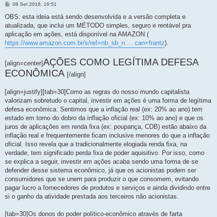
M
08 Set 2016, 16:51
e
n
OBS: esta ideia está sendo desenvolvida e a versão completa e
s
atualizada, que inclui um MÉTODO simples, seguro e rentável pra
a
g
aplicação em ações, está disponível na AMAZON (
e
https://www.amazon.com.br/s/ref=nb_sb_n ... can+frantz
).
m
AÇÕES COMO LEGÍTIMA DEFESA
[align=center]
ECONÔMICA
[/align]
[align=justify][tab=30]Como as regras do nosso mundo capitalista
valorizam sobretudo o capital, investir em ações é uma forma de legítima
defesa econômica. Sentimos que a inflação real (ex: 20% ao ano) tem
estado em torno do dobro da inflação oficial (ex: 10% ao ano) e que os
juros de aplicações em renda fixa (ex: poupança, CDB) estão abaixo da
inflação real e frequentemente ficam inclusive menores do que a inflação
oficial. Isso revela que a tradicionalmente elogiada renda fixa, na
verdade, tem significado perda fixa de poder aquisitivo. Por isso, como
se explica a seguir, investir em ações acaba sendo uma forma de se
defender desse sistema econômico, já que os acionistas podem ser
consumidores que se unem para produzir o que consomem, evitando
pagar lucro a fornecedores de produtos e serviços e ainda dividindo entre
si o ganho da atividade prestada aos terceiros não acionistas.
[tab=30]Os donos do poder político-econômico através de farta