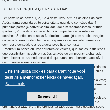
(a) e mãos à obra!
DETALHES PRA QUEM QUER SABER MAIS
Ler primeiro as partes 1, 2, 3 e 4 deste livro, sem os detalhes da parte 5.
Após, numa segunda ou terceira leitura, quando o conteúdo das 4
primeiras partes já estiver assimilado, daí sim recomendamos ler tudo
(partes 1, 2, 3 e 4) do início ao fim e acompanhando os referidos
detalhes. Senão, lendo-se as 3 primeiras partes já com as observações
da parte 5, será muita informação a quem se depara pela primeira vez
com esse conteúdo e a ideia geral pode ficar confusa.
Procurar um banco ou uma corretora de valores, que são as instituições
que possibilitam investir em ações através de um programa chamado
home broker, o qual nada mais é do que uma conta bancária acessível
com usuário e senha individual.
As companhias com ações disponíveis para compra são as “sociedades
anônimas de capital aberto”. Há também as de “capital fechado”, cujos
Este site utiliza cookies para garantir que você
papéis não são negociados na bolsa de valores.
desfrute a melhor experiência de navegação.
Ações negociadas na bolsa podem ser ordinárias, que dão direito a voto;
Saiba mais
ou preferenciais, que não proporcionam essa vantagem, mas geralmente
pagam proventos pelo menos 10% superiores aos da outra classe
mencionada. Por isso, investidores buscam mais as preferenciais.
Eu entendi!
Algumas sociedades anônimas negociam ambas as espécies na bolsa e
outras disponibilizam apenas uma delas. Por exemplo, a ELET3 é a
ordinária e a ELET6 é a preferencial da Eletrobras. Mais detalhes sobre