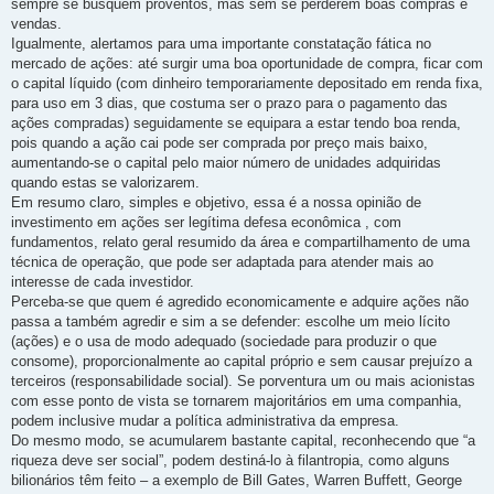
sempre se busquem proventos, mas sem se perderem boas compras e
vendas.
Igualmente, alertamos para uma importante constatação fática no
mercado de ações: até surgir uma boa oportunidade de compra, ficar com
o capital líquido (com dinheiro temporariamente depositado em renda fixa,
para uso em 3 dias, que costuma ser o prazo para o pagamento das
ações compradas) seguidamente se equipara a estar tendo boa renda,
pois quando a ação cai pode ser comprada por preço mais baixo,
aumentando-se o capital pelo maior número de unidades adquiridas
quando estas se valorizarem.
Em resumo claro, simples e objetivo, essa é a nossa opinião de
investimento em ações ser legítima defesa econômica , com
fundamentos, relato geral resumido da área e compartilhamento de uma
técnica de operação, que pode ser adaptada para atender mais ao
interesse de cada investidor.
Perceba-se que quem é agredido economicamente e adquire ações não
passa a também agredir e sim a se defender: escolhe um meio lícito
(ações) e o usa de modo adequado (sociedade para produzir o que
consome), proporcionalmente ao capital próprio e sem causar prejuízo a
terceiros (responsabilidade social). Se porventura um ou mais acionistas
com esse ponto de vista se tornarem majoritários em uma companhia,
podem inclusive mudar a política administrativa da empresa.
Do mesmo modo, se acumularem bastante capital, reconhecendo que “a
riqueza deve ser social”, podem destiná-lo à filantropia, como alguns
bilionários têm feito – a exemplo de Bill Gates, Warren Buffett, George