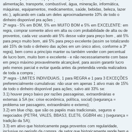
alimentação, transporte, combustível, água, mineração, informática,
máquinas, equipamentos, medicamentos, saúde, bebidas, beleza, lazer
etc.), aplicando em cada um deles aproximadamente 10% de todo o
dinheiro disponível pra ações ;
2ª regra - 5% em BOM, 5% em MUITO BOM e 5% em EXCELENTE: em
regra, comprar somente ativo em alta ou com probabilidade de alta ou de
proventos, cada vez usando até 5% desse valor para preço bom , até 5%
para preço muito bom, até 5% para preço excelente (assim se totalizando
até 15% de todo o dinheiro das ações em um único ativo, conforme a 3ª
regra), bem como a princípio manter ou também vender com percentual
de lucro bom, muito bom e excelente - e não necessariamente com base
em preço máximo provavelmente alcançável, para assim garantir lucro
pelo menos parcial e evitar queda antes da pretendida venda realizadora
de toda a compra ;
3ª regra - LIMITES INDIVIDUAIS, 1 para REGRA e 1 para 3 EXCEÇÕES
preferencialmente cumulativas: não usar em apenas 1 ativo mais de 15%
de todo o dinheiro disponível para ações; salvo até 33% se:
3.1) houver preço baixo por razões passageiras, extraordinárias e
externas à SA (ex: crise econômica, política, social) (segurança =
problema ser passageiro, extraordinário e externo);
3.2) em blue chip, que são os papéis mais tradicionais, seguros e
negociados (PETR4, VALE5, BBAS3, ELET6, GGBR4 etc.) (segurança =
tradição da SA);
3.3) em ativo que historicamente paga proventos com regularidade,
inclusive no período da compra, de setor que historicamente rende bem e