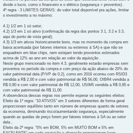
divide o lucro, como o financeiro e o elétrico (segurança = proventos) .
4ª regra - 3 LIMITES GERAIS: do valor total disponível pra ações, limitar
o investimento a no máximo:
4.1) 1/2 em 1 só setor;
4.2) 1/3 em 1 só ativo (confirmação da regra dos pontos 3.1, 3.2 e 3.3,
aqui do ponto de vista geral);
4.3) 1/3 em ativos historicamente bons, mas no momento da compra em
baixa acentuada (por fatores internos ou externos à SA) e que não se
enquadrem em blue chips, nem estejam tendo proventos estimados
acima de 12% ao ano em relação ao valor da aquisição .
Neste grupo mencionado no item 4.3, geralmente estarão empresas sem
proventos no período da compra e com preço da ação abaixo de 20% do
valor patrimonial dela (P/VP de 0,2), como em 2016 ocorreu com RSID3
vendida a R$ 2,00 e com valor patrimonial de R$ 56,00, OIBR4 vendida a
R$ 0,80 e com valor patrimonial de R$ 12,00, USIM5 vendida a R$ 0,85 e
com valor patrimonial de R$ 11,00.
A observância dessas regras nos permite esperar os seguintes efeitos:
Efeito da 1ª regra: “10 ATIVOS” em 3 setores diferentes de forma geral
proporcionam equilíbrio tanto em número de empresas quanto de setores
da economia, diminuindo risco/aumentando segurança, especialmente
quando as quedas de preço forem por fatores internos à SA ou ao setor
dela ;
Efeito da 2ª regra: “5% em BOM, 5% em MUITO BOM e 5% em
EXCELENTE” em cada aquisição e alienação proporcionam lucro