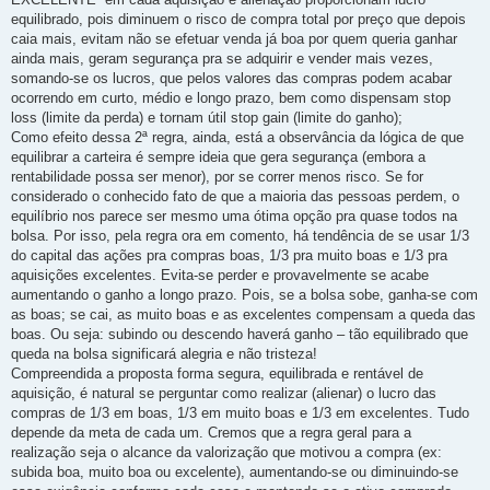
equilibrado, pois diminuem o risco de compra total por preço que depois
caia mais, evitam não se efetuar venda já boa por quem queria ganhar
ainda mais, geram segurança pra se adquirir e vender mais vezes,
somando-se os lucros, que pelos valores das compras podem acabar
ocorrendo em curto, médio e longo prazo, bem como dispensam stop
loss (limite da perda) e tornam útil stop gain (limite do ganho);
Como efeito dessa 2ª regra, ainda, está a observância da lógica de que
equilibrar a carteira é sempre ideia que gera segurança (embora a
rentabilidade possa ser menor), por se correr menos risco. Se for
considerado o conhecido fato de que a maioria das pessoas perdem, o
equilíbrio nos parece ser mesmo uma ótima opção pra quase todos na
bolsa. Por isso, pela regra ora em comento, há tendência de se usar 1/3
do capital das ações pra compras boas, 1/3 pra muito boas e 1/3 pra
aquisições excelentes. Evita-se perder e provavelmente se acabe
aumentando o ganho a longo prazo. Pois, se a bolsa sobe, ganha-se com
as boas; se cai, as muito boas e as excelentes compensam a queda das
boas. Ou seja: subindo ou descendo haverá ganho – tão equilibrado que
queda na bolsa significará alegria e não tristeza!
Compreendida a proposta forma segura, equilibrada e rentável de
aquisição, é natural se perguntar como realizar (alienar) o lucro das
compras de 1/3 em boas, 1/3 em muito boas e 1/3 em excelentes. Tudo
depende da meta de cada um. Cremos que a regra geral para a
realização seja o alcance da valorização que motivou a compra (ex:
subida boa, muito boa ou excelente), aumentando-se ou diminuindo-se