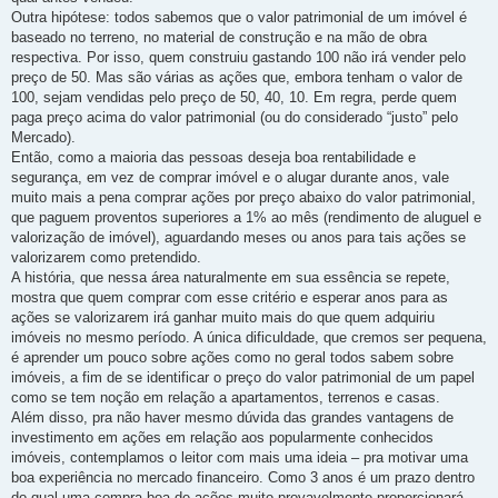
Outra hipótese: todos sabemos que o valor patrimonial de um imóvel é
baseado no terreno, no material de construção e na mão de obra
respectiva. Por isso, quem construiu gastando 100 não irá vender pelo
preço de 50. Mas são várias as ações que, embora tenham o valor de
100, sejam vendidas pelo preço de 50, 40, 10. Em regra, perde quem
paga preço acima do valor patrimonial (ou do considerado “justo” pelo
Mercado).
Então, como a maioria das pessoas deseja boa rentabilidade e
segurança, em vez de comprar imóvel e o alugar durante anos, vale
muito mais a pena comprar ações por preço abaixo do valor patrimonial,
que paguem proventos superiores a 1% ao mês (rendimento de aluguel e
valorização de imóvel), aguardando meses ou anos para tais ações se
valorizarem como pretendido.
A história, que nessa área naturalmente em sua essência se repete,
mostra que quem comprar com esse critério e esperar anos para as
ações se valorizarem irá ganhar muito mais do que quem adquiriu
imóveis no mesmo período. A única dificuldade, que cremos ser pequena,
é aprender um pouco sobre ações como no geral todos sabem sobre
imóveis, a fim de se identificar o preço do valor patrimonial de um papel
como se tem noção em relação a apartamentos, terrenos e casas.
Além disso, pra não haver mesmo dúvida das grandes vantagens de
investimento em ações em relação aos popularmente conhecidos
imóveis, contemplamos o leitor com mais uma ideia – pra motivar uma
boa experiência no mercado financeiro. Como 3 anos é um prazo dentro
do qual uma compra boa de ações muito provavelmente proporcionará