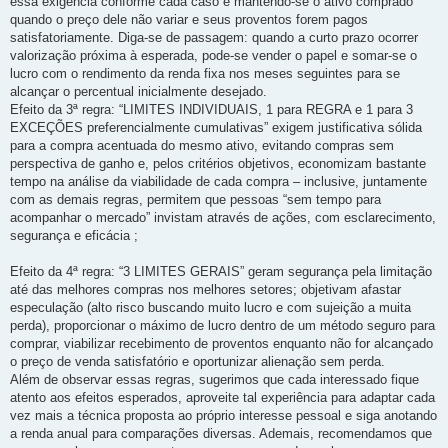
essa exigência conforme cada caso e mantendo-se o ativo comprado
quando o preço dele não variar e seus proventos forem pagos
satisfatoriamente. Diga-se de passagem: quando a curto prazo ocorrer
valorização próxima à esperada, pode-se vender o papel e somar-se o
lucro com o rendimento da renda fixa nos meses seguintes para se
alcançar o percentual inicialmente desejado.
Efeito da 3ª regra: “LIMITES INDIVIDUAIS, 1 para REGRA e 1 para 3
EXCEÇÕES preferencialmente cumulativas” exigem justificativa sólida
para a compra acentuada do mesmo ativo, evitando compras sem
perspectiva de ganho e, pelos critérios objetivos, economizam bastante
tempo na análise da viabilidade de cada compra – inclusive, juntamente
com as demais regras, permitem que pessoas “sem tempo para
acompanhar o mercado” invistam através de ações, com esclarecimento,
segurança e eficácia ;
Efeito da 4ª regra: “3 LIMITES GERAIS” geram segurança pela limitação
até das melhores compras nos melhores setores; objetivam afastar
especulação (alto risco buscando muito lucro e com sujeição a muita
perda), proporcionar o máximo de lucro dentro de um método seguro para
comprar, viabilizar recebimento de proventos enquanto não for alcançado
o preço de venda satisfatório e oportunizar alienação sem perda.
Além de observar essas regras, sugerimos que cada interessado fique
atento aos efeitos esperados, aproveite tal experiência para adaptar cada
vez mais a técnica proposta ao próprio interesse pessoal e siga anotando
a renda anual para comparações diversas. Ademais, recomendamos que