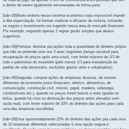
o direito de serem igualmente remuneradas de forma justa.
[tab=30]Muito embora nesse sistema econômico seja impossível impedir
a dita especulação, há formas criativas e eficazes de evitá-la, tornando-
se seguro o investimento ora sugerido nessa área do mercado financeiro.
Por exemplo, seguindo apenas 2 regras gerais simples que abaixo
sugerimos.
[tab=30]Primeira: destinar pra ações toda a quantidade de dinheiro próprio
que não se pretende usar nos 3 anos seguintes (tempo razoável para
recuperação de preços após uma crise), com limite máximo de 2/3 de
todo o patrimônio do investidor (pelo menos 1/3 para manutenção do
padrão de vida necessário, excluídos gastos úteis e voluptuários).
[tab=30]Segunda: comprar ações de empresas diversas, de setores
diferentes da economia (setor financeiro, elétrico, alimentício, de
comunicação, construção civil, móveis, papel, madeira, siderurgia,
combustíveis etc.), quando os preços forem baixos e reais (queda na
bolsa, quando há crise ou diminuição dos preços antes elevados sem
razão real), com limite máximo de 33% do dinheiro das ações para cada
uma das empresas escolhidas.
[tab=30]Usar aproximadamente 10% do dinheiro das ações pra cada uma
de 10 empresas diferentes selecionadas é uma opção segura e