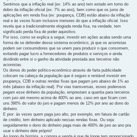
Sentimos que a inflação real (ex: 14% ao ano) tem estado em torno do
dobro da inflação oficial (ex: 7% ao ano), bem como que os juros de
aplicações em renda fixa (ex: poupança, CDB) estão abaixo da inflação
real e às vezes ficam inclusive menores do que a inflação oficial. Isso
revela que a tradicionalmente elogiada renda fixa, na verdade, tem
significado perda fixa de poder aquisitivo.
Por isso, como se explica a seguir, investir em ações acaba sendo uma
forma de se defender desse sistema econômico, já que os acionistas
podem ser consumidores que se unem para produzir o que consomem,
evitando pagar lucro a fornecedores de produtos e serviços e ainda
dividindo entre si o ganho da atividade prestada aos terceiros não
acionistas.
Os donos do poder político-econômico através de farta publicidade
colocam na cabeça da população que é seguro e rentável investir em
poupança, CDB e outras rendas fixas que pagam juro abaixo de 1% ao
mês (abaixo da inflação real). Por vias transversas, esses poderosos
pegam esse dinheiro da população, emprestam a quantia para terceiros
com juro até mesmo acima de 400% ao ano, caso em que ficam com
uns 390% do valor do juro e pagam menos de 12% por ano ao dono do
dinheiro.
E pior: às vezes quem paga juro alto, por exemplo, em fatura de cartão
de crédito, tem dinheiro aplicado nessas rendas fixas. Ou seja:
seguidamente o dono do dinheiro paga mais de 400% de juro ao ano pra
usar o dinheiro dele próprio!
Ao longo da história, a compra e venda é que de longe tem proporcionado