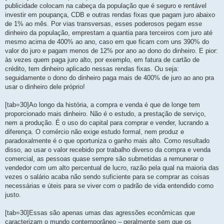
publicidade colocam na cabeça da população que é seguro e rentável
investir em poupança, CDB e outras rendas fixas que pagam juro abaixo
de 1% ao mês. Por vias transversas, esses poderosos pegam esse
dinheiro da população, emprestam a quantia para terceiros com juro até
mesmo acima de 400% ao ano, caso em que ficam com uns 390% do
valor do juro e pagam menos de 12% por ano ao dono do dinheiro. E pior:
às vezes quem paga juro alto, por exemplo, em fatura de cartão de
crédito, tem dinheiro aplicado nessas rendas fixas. Ou seja:
seguidamente o dono do dinheiro paga mais de 400% de juro ao ano pra
usar o dinheiro dele próprio!
[tab=30]Ao longo da história, a compra e venda é que de longe tem
proporcionado mais dinheiro. Não é o estudo, a prestação de serviço,
nem a produção. É o uso do capital para comprar e vender, lucrando a
diferença. O comércio não exige estudo formal, nem produz e
paradoxalmente é o que oportuniza o ganho mais alto. Como resultado
disso, ao usar o valor recebido por trabalho diverso da compra e venda
comercial, as pessoas quase sempre são submetidas a remunerar o
vendedor com um alto percentual de lucro, razão pela qual na maioria das
vezes o salário acaba não sendo suficiente para se comprar as coisas
necessárias e úteis para se viver com o padrão de vida entendido como
justo.
[tab=30]Essas são apenas umas das agressões econômicas que
caracterizam o mundo contemporâneo – geralmente sem que os