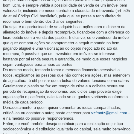
bom lucro, é sempre válida a possibilidade de venda de um imóvel bem
valorizado, incluindo-se nesse contrato a cláusula de retrovenda (art. 505
do atual Código Civil brasileiro), pela qual se passa a ter o direito de
recomprar o bem dentro dos 3 anos seguintes.
Ou seja, é a oportunidade de se adquirir boas ações com o dinheiro da
alienação do imóvel e depois recomprá-lo, ficando-se com a diferença do
lucro obtido com a venda dos papéis. Inclusive, se o vendedor do imóvel
que quer comprar ações se comprometer a seguir morando no bem,
pagando aluguel e uma valorização do objeto negociado no ato da
recompra, é possível que um investidor em imóveis se interesse
bastante por tal renda segura e garantida, de modo que esses negócios
sejam vantajosos para ambas as partes.
Do mesmo modo, tentando tornar o mercado financeiro acessível a
todos, explicamos às pessoas que não conhecem ações, mas entendem
de agricultura: é útil pensar que a bolsa de valores funciona como safras.
Geralmente o plantio se faz em tempo de crise e a colheita ocorre em
período de recuperação da economia. São ciclos cujo proveito exige
organização e paciência, calculando-se os ganhos variáveis conforme a
média de cada período.
Derradeiramente, a quem quiser comentar as ideias compartilhadas,
criticá-las ou contatar o autor, basta escrever para
vzfrantz@gmail.com
–
e na medida do possível responderemos.
Enfim, se você também deseja contribuir para a realização de justiça
socioeconômica e distribuição igualitária do capital, seja muito bem-vindo