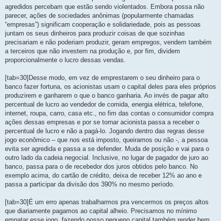
agredidos percebam que estão sendo violentados. Embora possa não
parecer, ações de sociedades anônimas (popularmente chamadas
“empresas”) significam cooperação e solidariedade, pois as pessoas
juntam os seus dinheiros para produzir coisas de que sozinhas
precisariam e não poderiam produzir, geram empregos, vendem também
a terceiros que não investem na produção e, por fim, dividem
proporcionalmente o lucro dessas vendas.
[tab=30]Desse modo, em vez de emprestarem o seu dinheiro para o
banco fazer fortuna, os acionistas usam o capital deles para eles próprios
produzirem e ganharem o que o banco ganharia. Ao invés de pagar alto
percentual de lucro ao vendedor de comida, energia elétrica, telefone,
internet, roupa, carro, casa etc., no fim das contas o consumidor compra
ações dessas empresas e por se tornar acionista passa a receber o
percentual de lucro e não a pagá-lo. Jogando dentro das regras desse
jogo econômico – que nos está imposto, queiramos ou não -, a pessoa
evita ser agredida e passa a se defender. Muda de posição e vai para o
outro lado da cadeia negocial. Inclusive, no lugar de pagador de juro ao
banco, passa para o de recebedor dos juros obtidos pelo banco. No
exemplo acima, do cartão de crédito, deixa de receber 12% ao ano e
passa a participar da divisão dos 390% no mesmo período.
[tab=30]É um erro apenas trabalharmos pra vencermos os preços altos
que diariamente pagamos ao capital alheio. Precisamos no mínimo
empatar esse jogo, fazendo nosso pequeno capital também render bem.