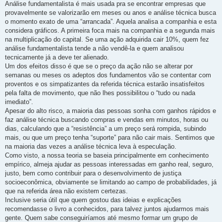
Análise fundamentalista é mais usada pra se encontrar empresas que
provavelmente se valorizarão em meses ou anos e análise técnica busca
o momento exato de uma “arrancada”. Aquela analisa a companhia e esta
considera gráficos. A primeira foca mais na companhia e a segunda mais
na multiplicação do capital. Se uma ação adquirida cair 10%, quem fez
análise fundamentalista tende a não vendê-la e quem analisou
tecnicamente já a deve ter alienado.
Um dos efeitos disso é que se o preço da ação não se alterar por
semanas ou meses os adeptos dos fundamentos vão se contentar com
proventos e os simpatizantes da referida técnica estarão insatisfeitos
pela falta de movimento, que não lhes possibilitou o “tudo ou nada
imediato”.
Apesar do alto risco, a maioria das pessoas sonha com ganhos rápidos e
faz análise técnica buscando compras e vendas em minutos, horas ou
dias, calculando que a “resistência” a um preço será rompida, subindo
mais, ou que um preço tenha “suporte” para não cair mais. Sentimos que
na maioria das vezes a análise técnica leva à especulação.
Como visto, a nossa teoria se baseia principalmente em conhecimento
empírico, almeja ajudar as pessoas interessadas em ganho real, seguro,
justo, bem como contribuir para o desenvolvimento de justiça
socioeconômica, obviamente se limitando ao campo de probabilidades, já
que na referida área não existem certezas.
Inclusive seria útil que quem gostou das ideias e explicações
recomendasse o livro a conhecidos, para talvez juntos ajudarmos mais
gente. Quem sabe conseguiríamos até mesmo formar um grupo de