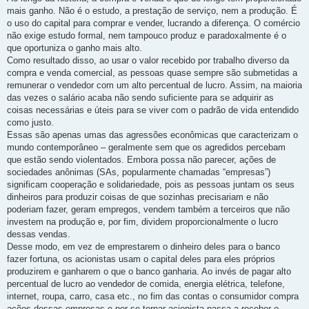
mais ganho. Não é o estudo, a prestação de serviço, nem a produção. É
o uso do capital para comprar e vender, lucrando a diferença. O comércio
não exige estudo formal, nem tampouco produz e paradoxalmente é o
que oportuniza o ganho mais alto.
Como resultado disso, ao usar o valor recebido por trabalho diverso da
compra e venda comercial, as pessoas quase sempre são submetidas a
remunerar o vendedor com um alto percentual de lucro. Assim, na maioria
das vezes o salário acaba não sendo suficiente para se adquirir as
coisas necessárias e úteis para se viver com o padrão de vida entendido
como justo.
Essas são apenas umas das agressões econômicas que caracterizam o
mundo contemporâneo – geralmente sem que os agredidos percebam
que estão sendo violentados. Embora possa não parecer, ações de
sociedades anônimas (SAs, popularmente chamadas “empresas”)
significam cooperação e solidariedade, pois as pessoas juntam os seus
dinheiros para produzir coisas de que sozinhas precisariam e não
poderiam fazer, geram empregos, vendem também a terceiros que não
investem na produção e, por fim, dividem proporcionalmente o lucro
dessas vendas.
Desse modo, em vez de emprestarem o dinheiro deles para o banco
fazer fortuna, os acionistas usam o capital deles para eles próprios
produzirem e ganharem o que o banco ganharia. Ao invés de pagar alto
percentual de lucro ao vendedor de comida, energia elétrica, telefone,
internet, roupa, carro, casa etc., no fim das contas o consumidor compra
ações dessas empresas e por se tornar acionista passa a receber o