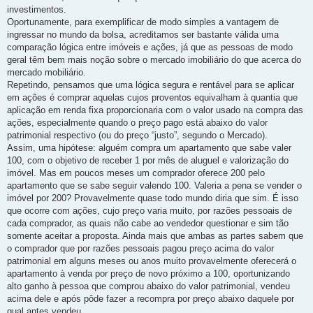
investimentos.
Oportunamente, para exemplificar de modo simples a vantagem de
ingressar no mundo da bolsa, acreditamos ser bastante válida uma
comparação lógica entre imóveis e ações, já que as pessoas de modo
geral têm bem mais noção sobre o mercado imobiliário do que acerca do
mercado mobiliário.
Repetindo, pensamos que uma lógica segura e rentável para se aplicar
em ações é comprar aquelas cujos proventos equivalham à quantia que
aplicação em renda fixa proporcionaria com o valor usado na compra das
ações, especialmente quando o preço pago está abaixo do valor
patrimonial respectivo (ou do preço “justo”, segundo o Mercado).
Assim, uma hipótese: alguém compra um apartamento que sabe valer
100, com o objetivo de receber 1 por mês de aluguel e valorização do
imóvel. Mas em poucos meses um comprador oferece 200 pelo
apartamento que se sabe seguir valendo 100. Valeria a pena se vender o
imóvel por 200? Provavelmente quase todo mundo diria que sim. É isso
que ocorre com ações, cujo preço varia muito, por razões pessoais de
cada comprador, as quais não cabe ao vendedor questionar e sim tão
somente aceitar a proposta. Ainda mais que ambas as partes sabem que
o comprador que por razões pessoais pagou preço acima do valor
patrimonial em alguns meses ou anos muito provavelmente oferecerá o
apartamento à venda por preço de novo próximo a 100, oportunizando
alto ganho à pessoa que comprou abaixo do valor patrimonial, vendeu
acima dele e após pôde fazer a recompra por preço abaixo daquele por
qual antes vendeu.