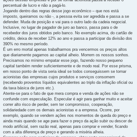
percentual de lucro e não a pagá-lo.
Jogando dentro das regras desse jogo econômico – que nos está
imposto, queiramos ou não -, a pessoa evita ser agredida e passa a se
defender. Muda de posição e vai para o outro lado da cadeia negocial.
Inclusive, no lugar de pagador de juro ao banco, passa para o de
recebedor dos juros obtidos pelo banco. No exemplo acima, do cartão de
crédito, deixa de receber 12% ao ano e passa a participar da divisão dos
390% no mesmo período.
É um erro mortal apenas trabalharmos pra vencermos os preços altos
que diariamente pagamos ao capital alheio. Morrem os nossos sonhos.
Precisamos no mínimo empatar esse jogo, fazendo nosso pequeno
capital também render suficientemente e de modo real. Por esse prisma,
em nosso ponto de vista seria ideal se todos conseguissem se tornar
acionistas das empresas cujos produtos e serviços consomem
(recebendo proventos líquidos equivalentes ao triplo da inflação oficial ou
da taxa básica de juros etc.).
Atente-se para o fato de que mera compra e venda de ações não se
confunde com especulação. Especular é agir para ganhar muito e aceitar
correr alto risco de perder, sem ter compromisso, cooperação,
solidariedade com os demais acionistas e a empresa. Ocorre, por
exemplo, quando se vendem ações nos momentos de queda do preço e
ainda mais quando se age para fazer o preço da ação subir ou descer de
modo artificial, sem razão real, apenas para comprar e vender, ficando
com a alta diferença de preço e gerando a miséria alheia.