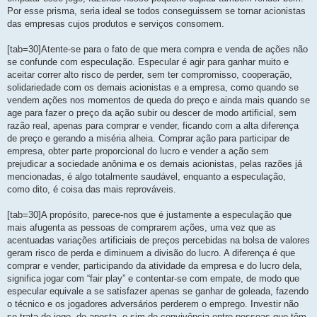
Por esse prisma, seria ideal se todos conseguissem se tornar acionistas
das empresas cujos produtos e serviços consomem.
[tab=30]Atente-se para o fato de que mera compra e venda de ações não
se confunde com especulação. Especular é agir para ganhar muito e
aceitar correr alto risco de perder, sem ter compromisso, cooperação,
solidariedade com os demais acionistas e a empresa, como quando se
vendem ações nos momentos de queda do preço e ainda mais quando se
age para fazer o preço da ação subir ou descer de modo artificial, sem
razão real, apenas para comprar e vender, ficando com a alta diferença
de preço e gerando a miséria alheia. Comprar ação para participar de
empresa, obter parte proporcional do lucro e vender a ação sem
prejudicar a sociedade anônima e os demais acionistas, pelas razões já
mencionadas, é algo totalmente saudável, enquanto a especulação,
como dito, é coisa das mais reprováveis.
[tab=30]A propósito, parece-nos que é justamente a especulação que
mais afugenta as pessoas de comprarem ações, uma vez que as
acentuadas variações artificiais de preços percebidas na bolsa de valores
geram risco de perda e diminuem a divisão do lucro. A diferença é que
comprar e vender, participando da atividade da empresa e do lucro dela,
significa jogar com “fair play” e contentar-se com empate, de modo que
especular equivale a se satisfazer apenas se ganhar de goleada, fazendo
o técnico e os jogadores adversários perderem o emprego. Investir não
se trata de jogo, de aposta, e sim de convivência entre pessoas que têm