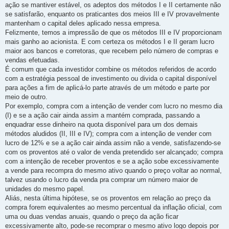
ação se mantiver estável, os adeptos dos métodos I e II certamente não
se satisfarão, enquanto os praticantes dos meios III e IV provavelmente
mantenham o capital deles aplicado nessa empresa.
Felizmente, temos a impressão de que os métodos III e IV proporcionam
mais ganho ao acionista. E com certeza os métodos I e II geram lucro
maior aos bancos e corretoras, que recebem pelo número de compras e
vendas efetuadas.
É comum que cada investidor combine os métodos referidos de acordo
com a estratégia pessoal de investimento ou divida o capital disponível
para ações a fim de aplicá-lo parte através de um método e parte por
meio de outro.
Por exemplo, compra com a intenção de vender com lucro no mesmo dia
(I) e se a ação cair ainda assim a mantém comprada, passando a
enquadrar esse dinheiro na quota disponível para um dos demais
métodos aludidos (II, III e IV); compra com a intenção de vender com
lucro de 12% e se a ação cair ainda assim não a vende, satisfazendo-se
com os proventos até o valor de venda pretendido ser alcançado; compra
com a intenção de receber proventos e se a ação sobe excessivamente
a vende para recompra do mesmo ativo quando o preço voltar ao normal,
talvez usando o lucro da venda pra comprar um número maior de
unidades do mesmo papel.
Aliás, nesta última hipótese, se os proventos em relação ao preço da
compra forem equivalentes ao mesmo percentual da inflação oficial, com
uma ou duas vendas anuais, quando o preço da ação ficar
excessivamente alto, pode-se recomprar o mesmo ativo logo depois por