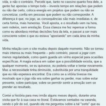
vida, e não o contrário. Percebi que, tanto no cassino quanto fora dele, a
gente faz apostas o tempo todo – investe tempo em relações que podem
ou não dar certo, coloca energia em projetos que podem ou não se
concretizar, confia em pessoas que podem ou não corresponder. A
diferença é que, no jogo, as consequências são mais imediatas e, de
certa forma, mais honestas. Você aposta, e o resultado vem na hora,
sem rodeios, sem enrolação. Essa clareza me fez repensar a forma
como eu abordava minhas decisões fora da tela, e passei a ser mais
consciente sobre o que eu estava "apostando" em cada área da minha
vida.
Minha relação com o site mudou depois daquele momento. Não se tornou
mais intensa ou mais frequente – pelo contrário, passei a jogar com
menos regularidade, como quem guarda um vinho especial para ocasiões
específicas. A magia estava em saber que a possibilidade existia, que a
qualquer momento, se eu quisesse, eu poderia voltar e tentar novamente.
Mas a necessidade tinha diminuído, substituída por uma tranquilidade
que eu não esperava encontrar. Era como se a vitória tivesse me
mostrado que o jogo não era sobre ganhar ou perder, mas sobre estar
presente, sobre participar, sobre se permitir sentir a emoção sem se
prender ao resultado.
Contei a história para meu irmão alguns meses depois, durante uma
visita que fiz à sua casa no litoral. Estávamos sentados na varanda,
vendo o pôr do sol, quando ele me perguntou sobre a tal "sorte" que eu