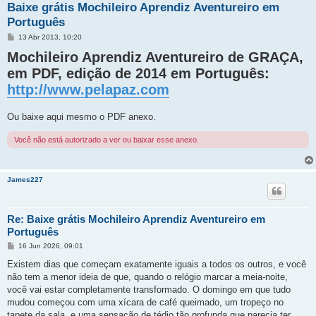
Baixe grátis Mochileiro Aprendiz Aventureiro em
Português
M
13 Abr 2013, 10:20
e
Mochileiro Aprendiz Aventureiro de GRAÇA,
n
s
em PDF, edição de 2014 em Português:
a
g
http://www.pelapaz.com
e
m
Ou baixe aqui mesmo o PDF anexo.
Você não está autorizado a ver ou baixar esse anexo.
James227
Re: Baixe grátis Mochileiro Aprendiz Aventureiro em
Português
M
16 Jun 2026, 09:01
e
n
Existem dias que começam exatamente iguais a todos os outros, e você
s
não tem a menor ideia de que, quando o relógio marcar a meia-noite,
a
g
você vai estar completamente transformado. O domingo em que tudo
e
mudou começou com uma xícara de café queimado, um tropeço no
m
tapete da sala, e uma sensação de tédio tão profunda que parecia ter