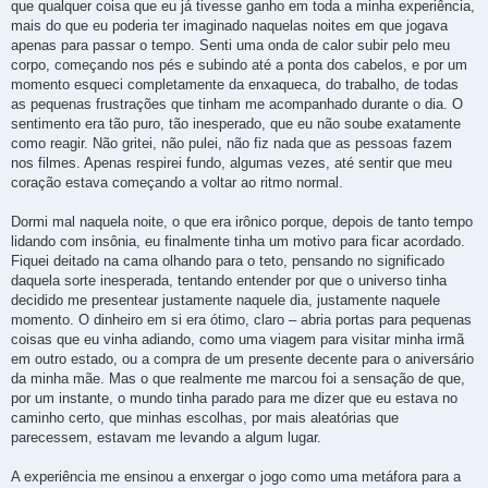
que qualquer coisa que eu já tivesse ganho em toda a minha experiência,
mais do que eu poderia ter imaginado naquelas noites em que jogava
apenas para passar o tempo. Senti uma onda de calor subir pelo meu
corpo, começando nos pés e subindo até a ponta dos cabelos, e por um
momento esqueci completamente da enxaqueca, do trabalho, de todas
as pequenas frustrações que tinham me acompanhado durante o dia. O
sentimento era tão puro, tão inesperado, que eu não soube exatamente
como reagir. Não gritei, não pulei, não fiz nada que as pessoas fazem
nos filmes. Apenas respirei fundo, algumas vezes, até sentir que meu
coração estava começando a voltar ao ritmo normal.
Dormi mal naquela noite, o que era irônico porque, depois de tanto tempo
lidando com insônia, eu finalmente tinha um motivo para ficar acordado.
Fiquei deitado na cama olhando para o teto, pensando no significado
daquela sorte inesperada, tentando entender por que o universo tinha
decidido me presentear justamente naquele dia, justamente naquele
momento. O dinheiro em si era ótimo, claro – abria portas para pequenas
coisas que eu vinha adiando, como uma viagem para visitar minha irmã
em outro estado, ou a compra de um presente decente para o aniversário
da minha mãe. Mas o que realmente me marcou foi a sensação de que,
por um instante, o mundo tinha parado para me dizer que eu estava no
caminho certo, que minhas escolhas, por mais aleatórias que
parecessem, estavam me levando a algum lugar.
A experiência me ensinou a enxergar o jogo como uma metáfora para a