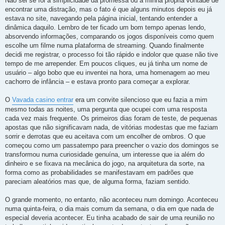
Não sei se foi a simplicidade da promessa ou a minha própria vontade de
encontrar uma distração, mas o fato é que alguns minutos depois eu já
estava no site, navegando pela página inicial, tentando entender a
dinâmica daquilo. Lembro de ter ficado um bom tempo apenas lendo,
absorvendo informações, comparando os jogos disponíveis como quem
escolhe um filme numa plataforma de streaming. Quando finalmente
decidi me registrar, o processo foi tão rápido e indolor que quase não tive
tempo de me arrepender. Em poucos cliques, eu já tinha um nome de
usuário – algo bobo que eu inventei na hora, uma homenagem ao meu
cachorro de infância – e estava pronto para começar a explorar.
O
Vavada casino entrar
era um convite silencioso que eu fazia a mim
mesmo todas as noites, uma pergunta que ocupei com uma resposta
cada vez mais frequente. Os primeiros dias foram de teste, de pequenas
apostas que não significavam nada, de vitórias modestas que me faziam
sorrir e derrotas que eu aceitava com um encolher de ombros. O que
começou como um passatempo para preencher o vazio dos domingos se
transformou numa curiosidade genuína, um interesse que ia além do
dinheiro e se fixava na mecânica do jogo, na arquitetura da sorte, na
forma como as probabilidades se manifestavam em padrões que
pareciam aleatórios mas que, de alguma forma, faziam sentido.
O grande momento, no entanto, não aconteceu num domingo. Aconteceu
numa quinta-feira, o dia mais comum da semana, o dia em que nada de
especial deveria acontecer. Eu tinha acabado de sair de uma reunião no