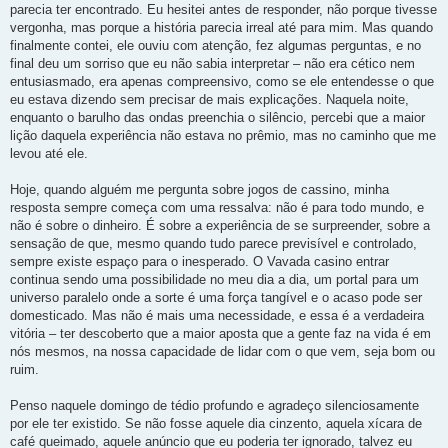
parecia ter encontrado. Eu hesitei antes de responder, não porque tivesse
vergonha, mas porque a história parecia irreal até para mim. Mas quando
finalmente contei, ele ouviu com atenção, fez algumas perguntas, e no
final deu um sorriso que eu não sabia interpretar – não era cético nem
entusiasmado, era apenas compreensivo, como se ele entendesse o que
eu estava dizendo sem precisar de mais explicações. Naquela noite,
enquanto o barulho das ondas preenchia o silêncio, percebi que a maior
lição daquela experiência não estava no prêmio, mas no caminho que me
levou até ele.
Hoje, quando alguém me pergunta sobre jogos de cassino, minha
resposta sempre começa com uma ressalva: não é para todo mundo, e
não é sobre o dinheiro. É sobre a experiência de se surpreender, sobre a
sensação de que, mesmo quando tudo parece previsível e controlado,
sempre existe espaço para o inesperado. O Vavada casino entrar
continua sendo uma possibilidade no meu dia a dia, um portal para um
universo paralelo onde a sorte é uma força tangível e o acaso pode ser
domesticado. Mas não é mais uma necessidade, e essa é a verdadeira
vitória – ter descoberto que a maior aposta que a gente faz na vida é em
nós mesmos, na nossa capacidade de lidar com o que vem, seja bom ou
ruim.
Penso naquele domingo de tédio profundo e agradeço silenciosamente
por ele ter existido. Se não fosse aquele dia cinzento, aquela xícara de
café queimado, aquele anúncio que eu poderia ter ignorado, talvez eu