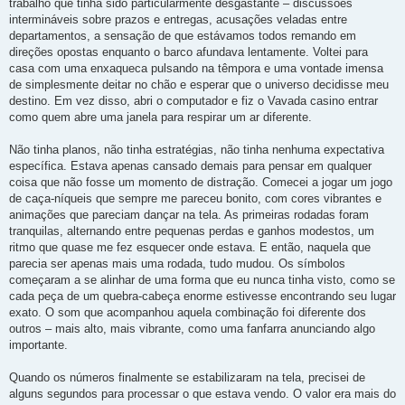
trabalho que tinha sido particularmente desgastante – discussões
intermináveis sobre prazos e entregas, acusações veladas entre
departamentos, a sensação de que estávamos todos remando em
direções opostas enquanto o barco afundava lentamente. Voltei para
casa com uma enxaqueca pulsando na têmpora e uma vontade imensa
de simplesmente deitar no chão e esperar que o universo decidisse meu
destino. Em vez disso, abri o computador e fiz o Vavada casino entrar
como quem abre uma janela para respirar um ar diferente.
Não tinha planos, não tinha estratégias, não tinha nenhuma expectativa
específica. Estava apenas cansado demais para pensar em qualquer
coisa que não fosse um momento de distração. Comecei a jogar um jogo
de caça-níqueis que sempre me pareceu bonito, com cores vibrantes e
animações que pareciam dançar na tela. As primeiras rodadas foram
tranquilas, alternando entre pequenas perdas e ganhos modestos, um
ritmo que quase me fez esquecer onde estava. E então, naquela que
parecia ser apenas mais uma rodada, tudo mudou. Os símbolos
começaram a se alinhar de uma forma que eu nunca tinha visto, como se
cada peça de um quebra-cabeça enorme estivesse encontrando seu lugar
exato. O som que acompanhou aquela combinação foi diferente dos
outros – mais alto, mais vibrante, como uma fanfarra anunciando algo
importante.
Quando os números finalmente se estabilizaram na tela, precisei de
alguns segundos para processar o que estava vendo. O valor era mais do