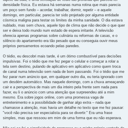
densidade física. Eu estava há semanas numa rotina que mais parecia
um poço sem fundo – acordar, trabalhar, dormir, repetir – e aquele
domingo, em particular, parecia ter sido projetado por alguma entidade
cósmica maligna para testar os limites da minha sanidade. O dia estava
nublado, mas sem chuva, aquele tipo de clima que não decide o que quer
ser e deixa todo mundo num estado de espera irritante. A televisão
oferecia apenas programas sobre culinária ou reformas de casas, e o
silêncio do apartamento era tão pesado que eu conseguia ouvir meus
próprios pensamentos ecoando pelas paredes.
O tédio, eu descobri mais tarde, é um ótimo combustível para decisões
impulsivas. Foi o tédio que me fez pegar o celular e começar a rolar a
tela sem destino, pulando de aplicativo em aplicativo como quem troca
de canal numa televisão sem nada de bom passando. Foi o tédio que me
fez parar num anúncio que, em qualquer outro dia, eu teria ignorado com
um desdém automático. Mas naquele domingo, com a chuva ameaçando
cair e a perspectiva de mais um dia inteiro pela frente sem nada para
fazer, eu li o anúncio com uma atenção que surpreendeu até a mim
mesmo. Era sobre jogos online, com uma promessa vaga de
entretenimento e a possibilidade de ganhar algo extra – nada que
chamasse a atenção, mas havia um detalhe no texto que me fez pausar:
"você não precisa ser especialista para se divertir." Era uma frase
simples, mas que ressoou em mim de uma forma que eu não esperava.