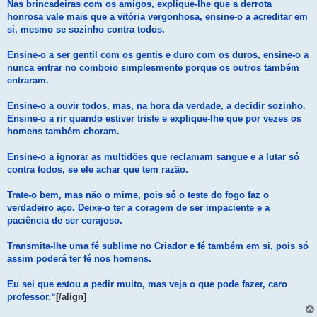
Nas brincadeiras com os amigos, explique-lhe que a derrota
honrosa vale mais que a vitória vergonhosa, ensine-o a acreditar em
si, mesmo se sozinho contra todos.
Ensine-o a ser gentil com os gentis e duro com os duros, ensine-o a
nunca entrar no comboio simplesmente porque os outros também
entraram.
Ensine-o a ouvir todos, mas, na hora da verdade, a decidir sozinho.
Ensine-o a rir quando estiver triste e explique-lhe que por vezes os
homens também choram.
Ensine-o a ignorar as multidões que reclamam sangue e a lutar só
contra todos, se ele achar que tem razão.
Trate-o bem, mas não o mime, pois só o teste do fogo faz o
verdadeiro aço. Deixe-o ter a coragem de ser impaciente e a
paciência de ser corajoso.
Transmita-lhe uma fé sublime no Criador e fé também em si, pois só
assim poderá ter fé nos homens.
Eu sei que estou a pedir muito, mas veja o que pode fazer, caro
professor.“
[/align]