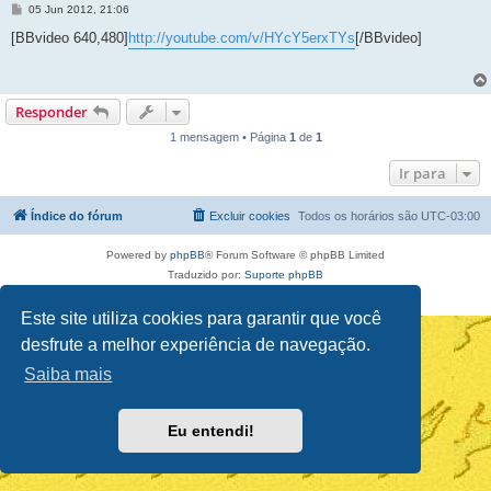
M
05 Jun 2012, 21:06
e
n
[BBvideo 640,480]
http://youtube.com/v/HYcY5erxTYs
[/BBvideo]
s
a
g
e
m
Responder
1 mensagem • Página
1
de
1
Ir para
Índice do fórum
Excluir cookies
Todos os horários são
UTC-03:00
Powered by
phpBB
® Forum Software © phpBB Limited
Traduzido por:
Suporte phpBB
Privacidade
|
Termos
Este site utiliza cookies para garantir que você
desfrute a melhor experiência de navegação.
Saiba mais
Eu entendi!