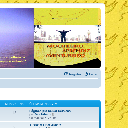
Registrar
Entrar
MENSAGENS
ÚLTIMA MENSAGEM
Páginas pra baixar músicas.
12
V
por
Mochileiro
e
08 Mai 2013, 23:49
r
ú
A DROGA DO AMOR
2
l