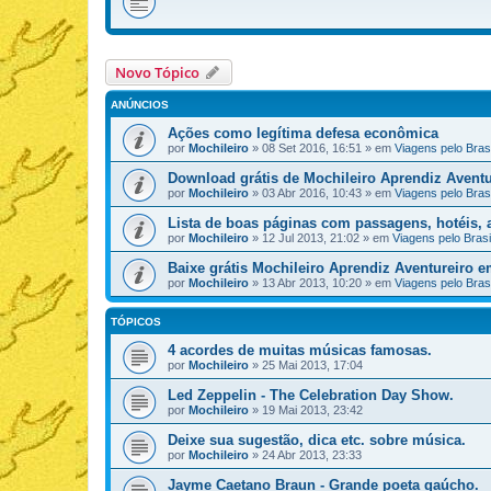
Novo Tópico
ANÚNCIOS
Ações como legítima defesa econômica
por
Mochileiro
»
08 Set 2016, 16:51
» em
Viagens pelo Brasi
Download grátis de Mochileiro Aprendiz Aventu
por
Mochileiro
»
03 Abr 2016, 10:43
» em
Viagens pelo Brasi
Lista de boas páginas com passagens, hotéis, a
por
Mochileiro
»
12 Jul 2013, 21:02
» em
Viagens pelo Brasi
Baixe grátis Mochileiro Aprendiz Aventureiro 
por
Mochileiro
»
13 Abr 2013, 10:20
» em
Viagens pelo Brasi
TÓPICOS
4 acordes de muitas músicas famosas.
por
Mochileiro
»
25 Mai 2013, 17:04
Led Zeppelin - The Celebration Day Show.
por
Mochileiro
»
19 Mai 2013, 23:42
Deixe sua sugestão, dica etc. sobre música.
por
Mochileiro
»
24 Abr 2013, 23:33
Jayme Caetano Braun - Grande poeta gaúcho.