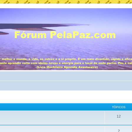
TÓPICOS
12
2