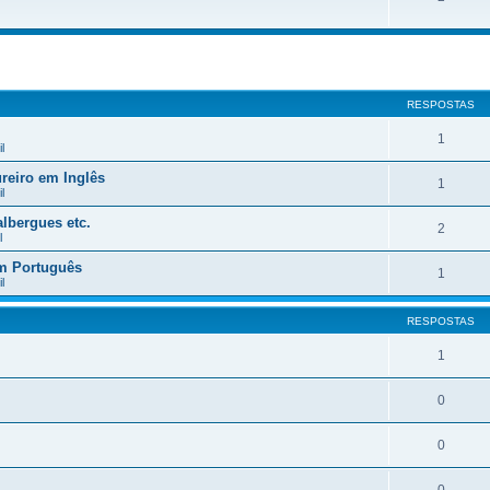
RESPOSTAS
1
l
reiro em Inglês
1
l
lbergues etc.
2
l
em Português
1
l
RESPOSTAS
1
0
0