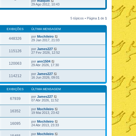
V
por
maiquel
t
e
29 Ago 2012, 10:43
i
r
m
ú
a
l
m
5 tópicos • Página
1
de
1
t
e
i
n
m
s
EXIBIÇÕES
ÚLTIMA MENSAGEM
a
a
m
g
por
Mochileiro
e
448326
e
29 Jan 2017, 21:03
n
m
s
a
por
James227
115126
g
27 Fev 2026, 12:52
e
m
por
ann1504
120063
29 Abr 2026, 17:30
por
James227
114212
16 Jun 2026, 09:01
EXIBIÇÕES
ÚLTIMA MENSAGEM
por
James227
67939
07 Abr 2026, 11:52
por
Mochileiro
16352
19 Mai 2013, 23:42
por
Mochileiro
16095
24 Abr 2013, 23:33
por
Mochileiro