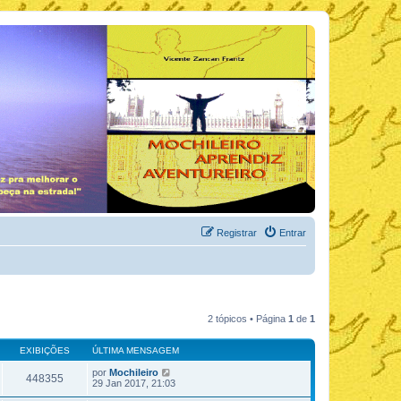
Registrar
Entrar
2 tópicos • Página
1
de
1
EXIBIÇÕES
ÚLTIMA MENSAGEM
por
Mochileiro
448355
29 Jan 2017, 21:03