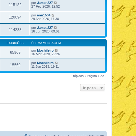
por
James227
115182
27 Fev 2026, 12:52
por
ann1504
120094
29 Abr 2026, 17:30
por
James227
114233
16 Jun 2026, 09:01
EXIBIÇÕES
ÚLTIMA MENSAGEM
por
Mochileiro
65909
16 Mar 2020, 22:26
por
Mochileiro
15569
11 Jun 2013, 19:11
2 tópicos • Página
1
de
1
Ir para