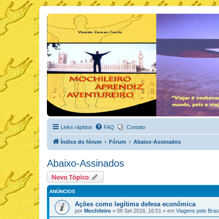
Links rápidos
FAQ
Contato
Índice do fórum
Fórum
Abaixo-Assinados
Abaixo-Assinados
Novo Tópico
ANÚNCIOS
Ações como legítima defesa econômica
por
Mochileiro
»
08 Set 2016, 16:51
» em
Viagens pelo Brasi