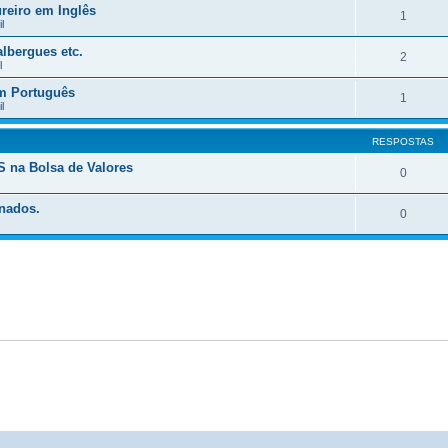
reiro em Inglês
1
l
lbergues etc.
2
l
em Português
1
l
RESPOSTAS
a Bolsa de Valores
0
inados.
0