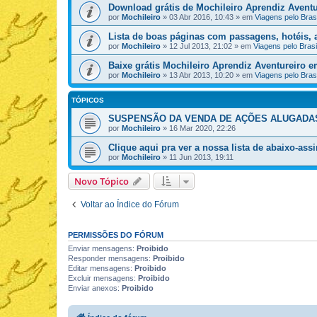
Download grátis de Mochileiro Aprendiz Aventu
por
Mochileiro
»
03 Abr 2016, 10:43
» em
Viagens pelo Brasi
Lista de boas páginas com passagens, hotéis, a
por
Mochileiro
»
12 Jul 2013, 21:02
» em
Viagens pelo Brasi
Baixe grátis Mochileiro Aprendiz Aventureiro 
por
Mochileiro
»
13 Abr 2013, 10:20
» em
Viagens pelo Brasi
TÓPICOS
SUSPENSÃO DA VENDA DE AÇÕES ALUGADAS n
por
Mochileiro
»
16 Mar 2020, 22:26
Clique aqui pra ver a nossa lista de abaixo-ass
por
Mochileiro
»
11 Jun 2013, 19:11
Novo Tópico
Voltar ao Índice do Fórum
PERMISSÕES DO FÓRUM
Enviar mensagens:
Proibido
Responder mensagens:
Proibido
Editar mensagens:
Proibido
Excluir mensagens:
Proibido
Enviar anexos:
Proibido