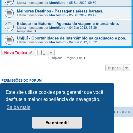
Última mensagem por
Mochileiro
«
05 Set 2012, 09:50
Melhores Destinos - Passagens aéreas baratas.
Última mensagem por
Mochileiro
«
05 Set 2012, 09:47
Estudar no Exterior - Agência de viagem e intercâmbio.
Última mensagem por
Mochileiro
«
04 Jun 2012, 16:39
Respostas:
1
Unijuí - Oportunidades de intercâmbio na graduação e pós.
Última mensagem por
Mochileiro
«
04 Jun 2012, 16:12
Novo Tópico
19 tópicos • Página
1
de
1
Ir para
PERMISSÕES DO FÓRUM
Enviar mensagens:
Proibido
Responder mensagens:
Proibido
Este site utiliza cookies para garantir que você
Editar mensagens:
Proibido
desfrute a melhor experiência de navegação.
Excluir mensagens:
Proibido
Enviar anexos:
Proibido
Saiba mais
Índice do fórum
Excluir cookies
Todos os horários são
UTC-03:00
Eu entendi!
Powered by
phpBB
® Forum Software © phpBB Limited
Traduzido por:
Suporte phpBB