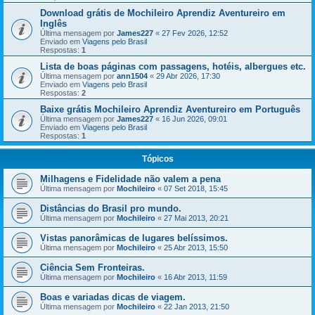
Download grátis de Mochileiro Aprendiz Aventureiro em
Inglês
Última mensagem por
James227
«
27 Fev 2026, 12:52
Enviado em
Viagens pelo Brasil
Respostas:
1
Lista de boas páginas com passagens, hotéis, albergues etc.
Última mensagem por
ann1504
«
29 Abr 2026, 17:30
Enviado em
Viagens pelo Brasil
Respostas:
2
Baixe grátis Mochileiro Aprendiz Aventureiro em Português
Última mensagem por
James227
«
16 Jun 2026, 09:01
Enviado em
Viagens pelo Brasil
Respostas:
1
Tópicos
Milhagens e Fidelidade não valem a pena
Última mensagem por
Mochileiro
«
07 Set 2018, 15:45
Distâncias do Brasil pro mundo.
Última mensagem por
Mochileiro
«
27 Mai 2013, 20:21
Vistas panorâmicas de lugares belíssimos.
Última mensagem por
Mochileiro
«
25 Abr 2013, 15:50
Ciência Sem Fronteiras.
Última mensagem por
Mochileiro
«
16 Abr 2013, 11:59
Boas e variadas dicas de viagem.
Última mensagem por
Mochileiro
«
22 Jan 2013, 21:50