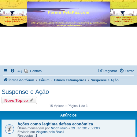
FAQ
Contato
Registrar
Entrar
Índice do fórum
Fórum
Filmes Estrangeiros
Suspense e Ação
Suspense e Ação
Novo Tópico
15 tópicos • Página
1
de
1
Anúncios
Ações como legítima defesa econômica
Última mensagem por
Mochileiro
«
29 Jan 2017, 21:03
Enviado em
Viagens pelo Brasil
Respostas:
1