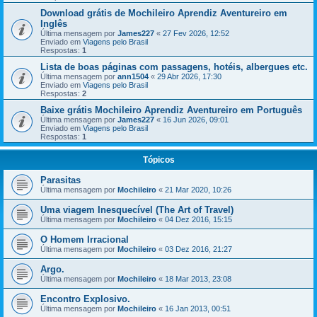
Download grátis de Mochileiro Aprendiz Aventureiro em
Inglês
Última mensagem por
James227
«
27 Fev 2026, 12:52
Enviado em
Viagens pelo Brasil
Respostas:
1
Lista de boas páginas com passagens, hotéis, albergues etc.
Última mensagem por
ann1504
«
29 Abr 2026, 17:30
Enviado em
Viagens pelo Brasil
Respostas:
2
Baixe grátis Mochileiro Aprendiz Aventureiro em Português
Última mensagem por
James227
«
16 Jun 2026, 09:01
Enviado em
Viagens pelo Brasil
Respostas:
1
Tópicos
Parasitas
Última mensagem por
Mochileiro
«
21 Mar 2020, 10:26
Uma viagem Inesquecível (The Art of Travel)
Última mensagem por
Mochileiro
«
04 Dez 2016, 15:15
​​O Homem Irracional
Última mensagem por
Mochileiro
«
03 Dez 2016, 21:27
Argo.
Última mensagem por
Mochileiro
«
18 Mar 2013, 23:08
Encontro Explosivo.
Última mensagem por
Mochileiro
«
16 Jan 2013, 00:51