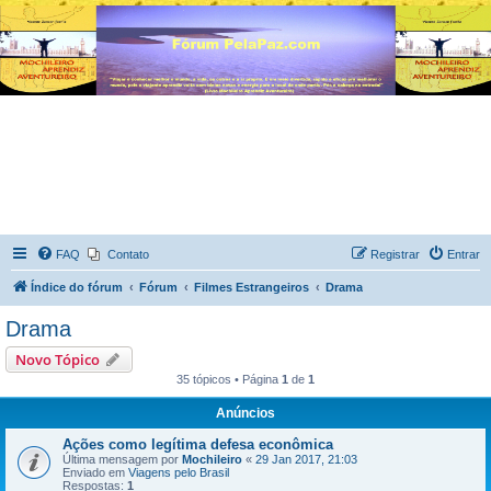
FAQ
Contato
Registrar
Entrar
Índice do fórum
Fórum
Filmes Estrangeiros
Drama
Drama
Novo Tópico
35 tópicos • Página
1
de
1
Anúncios
Ações como legítima defesa econômica
Última mensagem por
Mochileiro
«
29 Jan 2017, 21:03
Enviado em
Viagens pelo Brasil
Respostas:
1