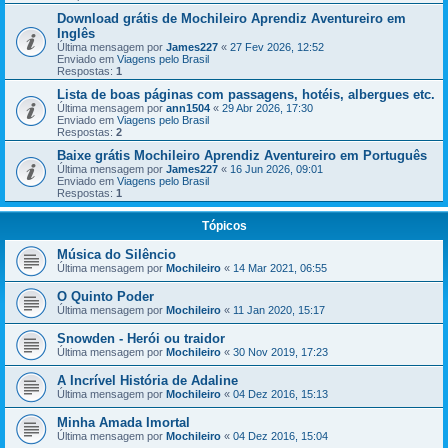
Download grátis de Mochileiro Aprendiz Aventureiro em
Inglês
Última mensagem por
James227
«
27 Fev 2026, 12:52
Enviado em
Viagens pelo Brasil
Respostas:
1
Lista de boas páginas com passagens, hotéis, albergues etc.
Última mensagem por
ann1504
«
29 Abr 2026, 17:30
Enviado em
Viagens pelo Brasil
Respostas:
2
Baixe grátis Mochileiro Aprendiz Aventureiro em Português
Última mensagem por
James227
«
16 Jun 2026, 09:01
Enviado em
Viagens pelo Brasil
Respostas:
1
Tópicos
Música do Silêncio
Última mensagem por
Mochileiro
«
14 Mar 2021, 06:55
O Quinto Poder
Última mensagem por
Mochileiro
«
11 Jan 2020, 15:17
Snowden - Herói ou traidor
Última mensagem por
Mochileiro
«
30 Nov 2019, 17:23
A Incrível História de Adaline
Última mensagem por
Mochileiro
«
04 Dez 2016, 15:13
Minha Amada Imortal
Última mensagem por
Mochileiro
«
04 Dez 2016, 15:04