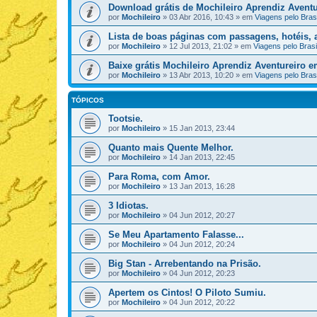
Download grátis de Mochileiro Aprendiz Aventu
por
Mochileiro
»
03 Abr 2016, 10:43
» em
Viagens pelo Brasi
Lista de boas páginas com passagens, hotéis, a
por
Mochileiro
»
12 Jul 2013, 21:02
» em
Viagens pelo Brasi
Baixe grátis Mochileiro Aprendiz Aventureiro 
por
Mochileiro
»
13 Abr 2013, 10:20
» em
Viagens pelo Brasi
TÓPICOS
Tootsie.
por
Mochileiro
»
15 Jan 2013, 23:44
Quanto mais Quente Melhor.
por
Mochileiro
»
14 Jan 2013, 22:45
Para Roma, com Amor.
por
Mochileiro
»
13 Jan 2013, 16:28
3 Idiotas.
por
Mochileiro
»
04 Jun 2012, 20:27
Se Meu Apartamento Falasse...
por
Mochileiro
»
04 Jun 2012, 20:24
Big Stan - Arrebentando na Prisão.
por
Mochileiro
»
04 Jun 2012, 20:23
Apertem os Cintos! O Piloto Sumiu.
por
Mochileiro
»
04 Jun 2012, 20:22