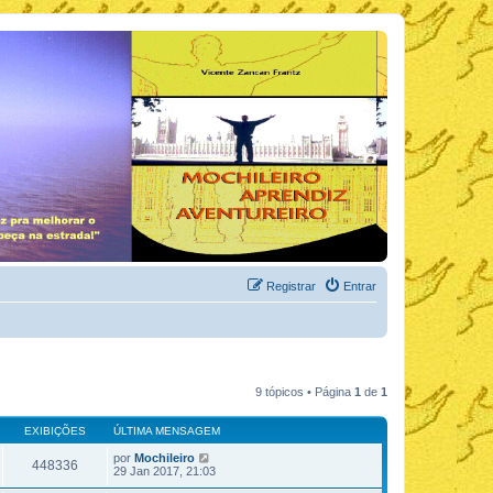
Registrar
Entrar
9 tópicos • Página
1
de
1
EXIBIÇÕES
ÚLTIMA MENSAGEM
por
Mochileiro
448336
29 Jan 2017, 21:03