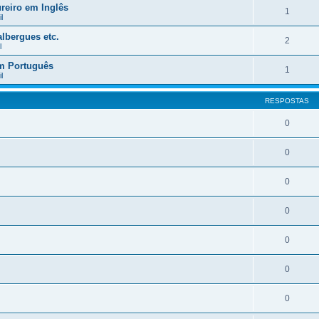
reiro em Inglês
1
l
lbergues etc.
2
l
em Português
1
l
RESPOSTAS
0
0
0
0
0
0
0