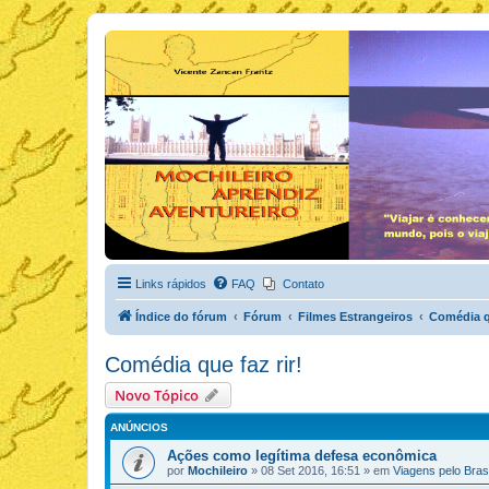
Links rápidos
FAQ
Contato
Índice do fórum
Fórum
Filmes Estrangeiros
Comédia qu
Comédia que faz rir!
Novo Tópico
ANÚNCIOS
Ações como legítima defesa econômica
por
Mochileiro
»
08 Set 2016, 16:51
» em
Viagens pelo Brasi