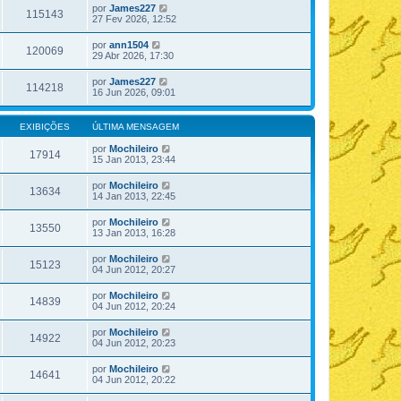
por
James227
115143
27 Fev 2026, 12:52
por
ann1504
120069
29 Abr 2026, 17:30
por
James227
114218
16 Jun 2026, 09:01
EXIBIÇÕES
ÚLTIMA MENSAGEM
por
Mochileiro
17914
15 Jan 2013, 23:44
por
Mochileiro
13634
14 Jan 2013, 22:45
por
Mochileiro
13550
13 Jan 2013, 16:28
por
Mochileiro
15123
04 Jun 2012, 20:27
por
Mochileiro
14839
04 Jun 2012, 20:24
por
Mochileiro
14922
04 Jun 2012, 20:23
por
Mochileiro
14641
04 Jun 2012, 20:22