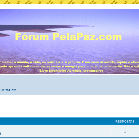
e faz rir!
RESPOSTAS
1
l