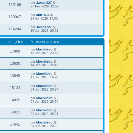
por
James227
115109
27 Fev 2026, 12:52
por
ann1504
120047
29 Abr 2026, 17:30
por
James227
114204
16 Jun 2026, 09:01
EXIBIÇÕES
ÚLTIMA MENSAGEM
por
Mochileiro
17909
15 Jan 2013, 23:44
por
Mochileiro
13630
14 Jan 2013, 22:45
por
Mochileiro
13548
13 Jan 2013, 16:28
por
Mochileiro
15123
04 Jun 2012, 20:27
por
Mochileiro
14839
04 Jun 2012, 20:24
por
Mochileiro
14922
04 Jun 2012, 20:23
por
Mochileiro
14641
04 Jun 2012, 20:22