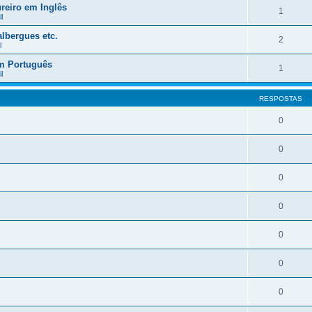
reiro em Inglês
1
l
lbergues etc.
2
l
em Português
1
l
RESPOSTAS
0
0
0
0
0
0
0