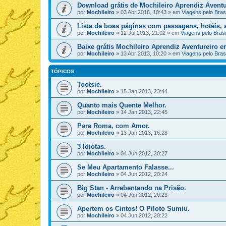
Download grátis de Mochileiro Aprendiz Aventu
por
Mochileiro
»
03 Abr 2016, 10:43
» em
Viagens pelo Brasi
Lista de boas páginas com passagens, hotéis, a
por
Mochileiro
»
12 Jul 2013, 21:02
» em
Viagens pelo Brasi
Baixe grátis Mochileiro Aprendiz Aventureiro 
por
Mochileiro
»
13 Abr 2013, 10:20
» em
Viagens pelo Brasi
TÓPICOS
Tootsie.
por
Mochileiro
»
15 Jan 2013, 23:44
Quanto mais Quente Melhor.
por
Mochileiro
»
14 Jan 2013, 22:45
Para Roma, com Amor.
por
Mochileiro
»
13 Jan 2013, 16:28
3 Idiotas.
por
Mochileiro
»
04 Jun 2012, 20:27
Se Meu Apartamento Falasse...
por
Mochileiro
»
04 Jun 2012, 20:24
Big Stan - Arrebentando na Prisão.
por
Mochileiro
»
04 Jun 2012, 20:23
Apertem os Cintos! O Piloto Sumiu.
por
Mochileiro
»
04 Jun 2012, 20:22