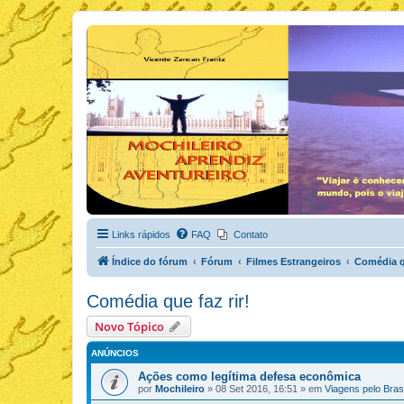
Links rápidos
FAQ
Contato
Índice do fórum
Fórum
Filmes Estrangeiros
Comédia qu
Comédia que faz rir!
Novo Tópico
ANÚNCIOS
Ações como legítima defesa econômica
por
Mochileiro
»
08 Set 2016, 16:51
» em
Viagens pelo Brasi