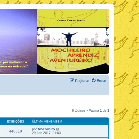
Registrar
Entrar
9 tópicos • Página
1
de
1
EXIBIÇÕES
ÚLTIMA MENSAGEM
por
Mochileiro
448310
29 Jan 2017, 21:03