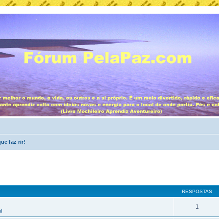
e faz rir!
RESPOSTAS
1
l