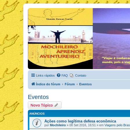
Links rápidos
FAQ
Contato
Índice do fórum
Fórum
Eventos
Eventos
Novo Tópico
ANÚNCIOS
Ações como legítima defesa econômica
por
Mochileiro
»
08 Set 2016, 16:51
» em
Viagens pelo Brasi