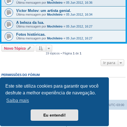
Última mensagem por
Mochileiro
«
05 Jun 2012, 16:36
Victor Molev: um artista genial.
Última mensagem por
Mochileiro
«
05 Jun 2012, 16:34
A beleza da lua.
Última mensagem por
Mochileiro
«
05 Jun 2012, 16:27
Fotos históricas.
Última mensagem por
Mochileiro
«
05 Jun 2012, 16:27
Novo Tópico
19 tópicos • Página
1
de
1
Ir para
PERMISSÕES DO FÓRUM
Enviar mensagens:
Proibido
Responder mensagens:
Proibido
Este site utiliza cookies para garantir que você
Editar mensagens:
Proibido
desfrute a melhor experiência de navegação.
Excluir mensagens:
Proibido
Enviar anexos:
Proibido
Saiba mais
Índice do fórum
Excluir cookies
Todos os horários são
UTC-03:00
Eu entendi!
Powered by
phpBB
® Forum Software © phpBB Limited
Traduzido por:
Suporte phpBB
Privacidade
|
Termos