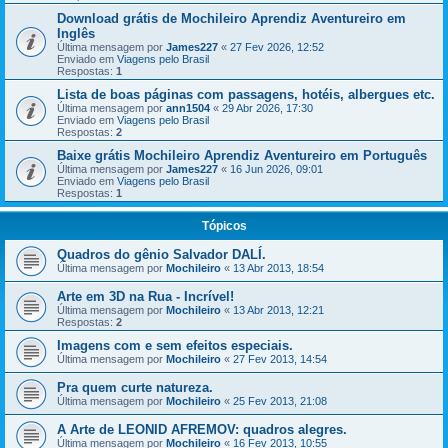
Download grátis de Mochileiro Aprendiz Aventureiro em
Inglês
Última mensagem por
James227
«
27 Fev 2026, 12:52
Enviado em
Viagens pelo Brasil
Respostas:
1
Lista de boas páginas com passagens, hotéis, albergues etc.
Última mensagem por
ann1504
«
29 Abr 2026, 17:30
Enviado em
Viagens pelo Brasil
Respostas:
2
Baixe grátis Mochileiro Aprendiz Aventureiro em Português
Última mensagem por
James227
«
16 Jun 2026, 09:01
Enviado em
Viagens pelo Brasil
Respostas:
1
Tópicos
Quadros do gênio Salvador DALÍ.
Última mensagem por
Mochileiro
«
13 Abr 2013, 18:54
Arte em 3D na Rua - Incrível!
Última mensagem por
Mochileiro
«
13 Abr 2013, 12:21
Respostas:
2
Imagens com e sem efeitos especiais.
Última mensagem por
Mochileiro
«
27 Fev 2013, 14:54
Pra quem curte natureza.
Última mensagem por
Mochileiro
«
25 Fev 2013, 21:08
A Arte de LEONID AFREMOV: quadros alegres.
Última mensagem por
Mochileiro
«
16 Fev 2013, 10:55