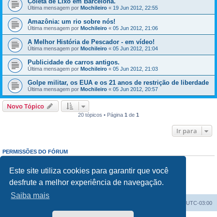
Coleta de Lixo em Barcelona.
Última mensagem por
Mochileiro
«
19 Jun 2012, 22:55
Amazônia: um rio sobre nós!
Última mensagem por
Mochileiro
«
05 Jun 2012, 21:06
A Melhor História de Pescador - em vídeo!
Última mensagem por
Mochileiro
«
05 Jun 2012, 21:04
Publicidade de carros antigos.
Última mensagem por
Mochileiro
«
05 Jun 2012, 21:03
Golpe militar, os EUA e os 21 anos de restrição de liberdade
Última mensagem por
Mochileiro
«
05 Jun 2012, 20:57
Novo Tópico
20 tópicos • Página
1
de
1
Ir para
PERMISSÕES DO FÓRUM
Enviar mensagens:
Proibido
Responder mensagens:
Proibido
Este site utiliza cookies para garantir que você
Editar mensagens:
Proibido
desfrute a melhor experiência de navegação.
Excluir mensagens:
Proibido
Enviar anexos:
Proibido
Saiba mais
Índice do fórum
Excluir cookies
Todos os horários são
UTC-03:00