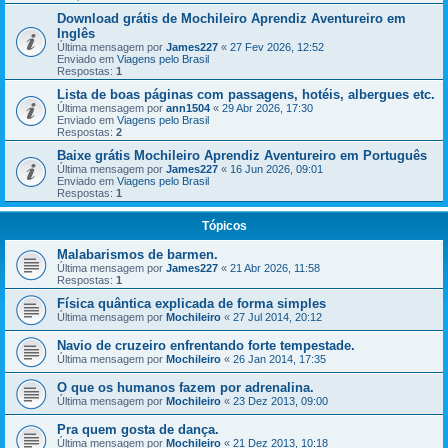
Download grátis de Mochileiro Aprendiz Aventureiro em
Inglês
Última mensagem por
James227
«
27 Fev 2026, 12:52
Enviado em
Viagens pelo Brasil
Respostas:
1
Lista de boas páginas com passagens, hotéis, albergues etc.
Última mensagem por
ann1504
«
29 Abr 2026, 17:30
Enviado em
Viagens pelo Brasil
Respostas:
2
Baixe grátis Mochileiro Aprendiz Aventureiro em Português
Última mensagem por
James227
«
16 Jun 2026, 09:01
Enviado em
Viagens pelo Brasil
Respostas:
1
Tópicos
Malabarismos de barmen.
Última mensagem por
James227
«
21 Abr 2026, 11:58
Respostas:
1
Física quântica explicada de forma simples
Última mensagem por
Mochileiro
«
27 Jul 2014, 20:12
Navio de cruzeiro enfrentando forte tempestade.
Última mensagem por
Mochileiro
«
26 Jan 2014, 17:35
O que os humanos fazem por adrenalina.
Última mensagem por
Mochileiro
«
23 Dez 2013, 09:00
Pra quem gosta de dança.
Última mensagem por
Mochileiro
«
21 Dez 2013, 10:18