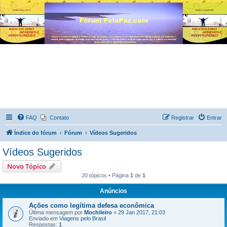
FAQ
Contato
Registrar
Entrar
Índice do fórum
Fórum
Vídeos Sugeridos
Vídeos Sugeridos
Novo Tópico
20 tópicos • Página
1
de
1
Anúncios
Ações como legítima defesa econômica
Última mensagem por
Mochileiro
«
29 Jan 2017, 21:03
Enviado em
Viagens pelo Brasil
Respostas:
1