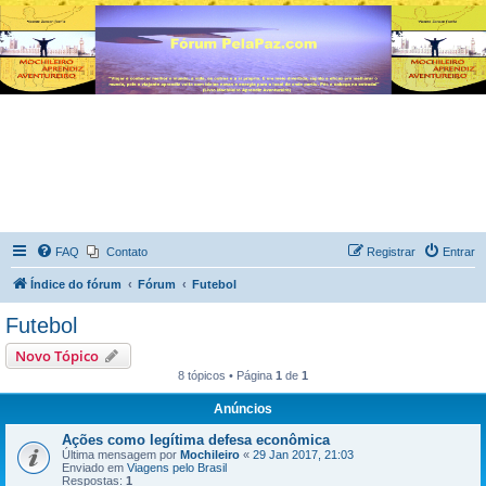
FAQ
Contato
Registrar
Entrar
Índice do fórum
Fórum
Futebol
Futebol
Novo Tópico
8 tópicos • Página
1
de
1
Anúncios
Ações como legítima defesa econômica
Última mensagem por
Mochileiro
«
29 Jan 2017, 21:03
Enviado em
Viagens pelo Brasil
Respostas:
1