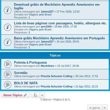
Download grátis de Mochileiro Aprendiz Aventureiro em
Inglês
Última mensagem por
James227
«
27 Fev 2026, 12:52
Enviado em
Viagens pelo Brasil
Respostas:
1
Lista de boas páginas com passagens, hotéis, albergues etc.
Última mensagem por
ann1504
«
29 Abr 2026, 17:30
Enviado em
Viagens pelo Brasil
Respostas:
2
Baixe grátis Mochileiro Aprendiz Aventureiro em Português
Última mensagem por
James227
«
16 Jun 2026, 09:01
Enviado em
Viagens pelo Brasil
Respostas:
1
Tópicos
Polenta à Portuguesa
Última mensagem por
Mochileiro
«
15 Jul 2017, 20:06
Sorvetão
Última mensagem por
Priscila Schuster Colling
«
20 Jan 2013, 17:51
BOLO DE NATA
Última mensagem por
Priscila Schuster Colling
«
21 Ago 2012, 22:21
Novo Tópico
3 tópicos • Página
1
de
1
Ir para