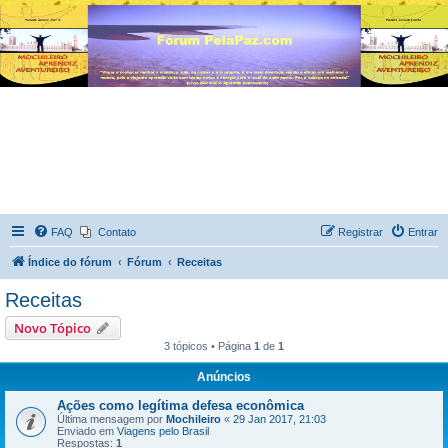
FAQ
Contato
Registrar
Entrar
Índice do fórum
Fórum
Receitas
Receitas
Novo Tópico
3 tópicos • Página
1
de
1
Anúncios
Ações como legítima defesa econômica
Última mensagem por
Mochileiro
«
29 Jan 2017, 21:03
Enviado em
Viagens pelo Brasil
Respostas:
1