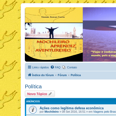
Links rápidos
FAQ
Contato
Índice do fórum
Fórum
Política
Política
Novo Tópico
ANÚNCIOS
Ações como legítima defesa econômica
por
Mochileiro
»
08 Set 2016, 16:51
» em
Viagens pelo Brasi