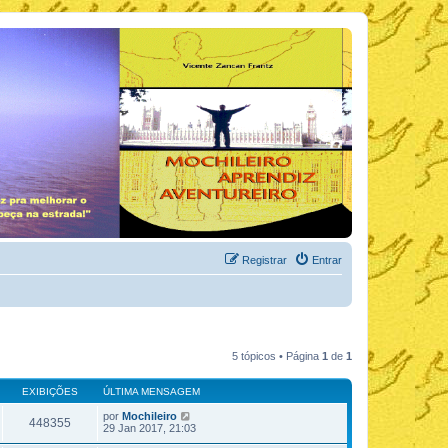
Registrar
Entrar
5 tópicos • Página
1
de
1
EXIBIÇÕES
ÚLTIMA MENSAGEM
por
Mochileiro
448355
29 Jan 2017, 21:03