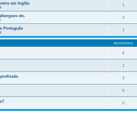
reiro em Inglês
1
l
lbergues etc.
2
l
em Português
1
l
RESPOSTAS
6
1
 profissão
3
0
os?
0