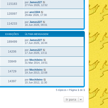
por
James227
115183
27 Fev 2026, 12:52
por
ann1504
120097
29 Abr 2026, 17:30
por
James227
114233
16 Jun 2026, 09:01
EXIBIÇÕES
ÚLTIMA MENSAGEM
por
James227
189499
17 Jun 2026, 16:44
por
James227
14206
17 Jun 2026, 13:11
por
Mochileiro
33849
31 Mar 2014, 19:51
por
Mochileiro
14729
19 Jun 2013, 22:08
por
Mochileiro
14397
15 Jun 2012, 11:30
5 tópicos • Página
1
de
1
Ir para