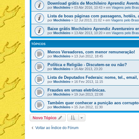
Download grátis de Mochileiro Aprendiz Aventu
por
Mochileiro
»
03 Abr 2016, 10:43
» em
Viagens pelo Brasi
Lista de boas páginas com passagens, hotéis, a
por
Mochileiro
»
12 Jul 2013, 21:02
» em
Viagens pelo Brasi
Baixe grátis Mochileiro Aprendiz Aventureiro 
por
Mochileiro
»
13 Abr 2013, 10:20
» em
Viagens pelo Brasi
TÓPICOS
Menos Vereadores, com menor remuneração!
por
Mochileiro
»
13 Jun 2012, 18:45
Política e Religião - Discutem-se ou não?
por
Mochileiro
»
16 Abr 2013, 23:20
Lista de Deputados Federais: nome, tel., email,
por
Mochileiro
»
16 Fev 2013, 11:15
Fraudes em urnas eletrônicas.
por
Mochileiro
»
19 Jun 2013, 22:08
Também quer conhecer a punição aos corrupt
por
Mochileiro
»
15 Jun 2012, 11:30
Novo Tópico
Voltar ao Índice do Fórum