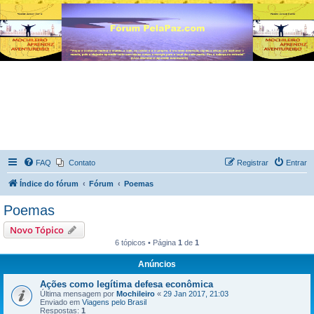
FAQ
Contato
Registrar
Entrar
Índice do fórum
Fórum
Poemas
Poemas
Novo Tópico
6 tópicos • Página
1
de
1
Anúncios
Ações como legítima defesa econômica
Última mensagem por
Mochileiro
«
29 Jan 2017, 21:03
Enviado em
Viagens pelo Brasil
Respostas:
1