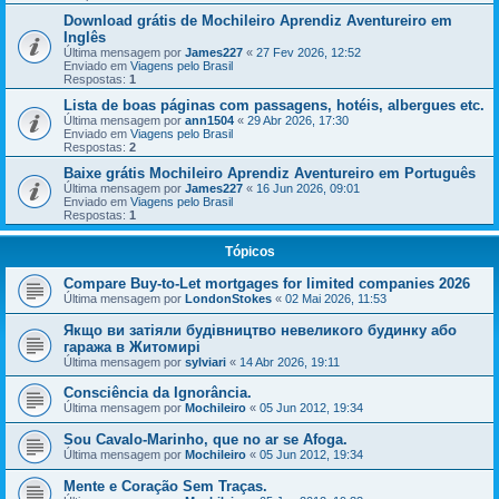
Download grátis de Mochileiro Aprendiz Aventureiro em
Inglês
Última mensagem por
James227
«
27 Fev 2026, 12:52
Enviado em
Viagens pelo Brasil
Respostas:
1
Lista de boas páginas com passagens, hotéis, albergues etc.
Última mensagem por
ann1504
«
29 Abr 2026, 17:30
Enviado em
Viagens pelo Brasil
Respostas:
2
Baixe grátis Mochileiro Aprendiz Aventureiro em Português
Última mensagem por
James227
«
16 Jun 2026, 09:01
Enviado em
Viagens pelo Brasil
Respostas:
1
Tópicos
Compare Buy-to-Let mortgages for limited companies 2026
Última mensagem por
LondonStokes
«
02 Mai 2026, 11:53
Якщо ви затіяли будівництво невеликого будинку або
гаража в Житомирі
Última mensagem por
sylviari
«
14 Abr 2026, 19:11
Consciência da Ignorância.
Última mensagem por
Mochileiro
«
05 Jun 2012, 19:34
Sou Cavalo-Marinho, que no ar se Afoga.
Última mensagem por
Mochileiro
«
05 Jun 2012, 19:34
Mente e Coração Sem Traças.