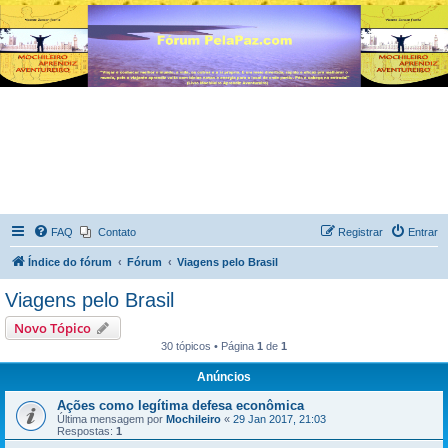
FAQ
Contato
Registrar
Entrar
Índice do fórum
Fórum
Viagens pelo Brasil
Viagens pelo Brasil
Novo Tópico
30 tópicos • Página
1
de
1
Anúncios
Ações como legítima defesa econômica
Última mensagem por
Mochileiro
«
29 Jan 2017, 21:03
Respostas:
1