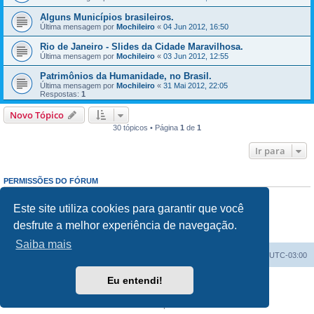
Alguns Municípios brasileiros.
Última mensagem por
Mochileiro
«
04 Jun 2012, 16:50
Rio de Janeiro - Slides da Cidade Maravilhosa.
Última mensagem por
Mochileiro
«
03 Jun 2012, 12:55
Patrimônios da Humanidade, no Brasil.
Última mensagem por
Mochileiro
«
31 Mai 2012, 22:05
Respostas:
1
Novo Tópico
30 tópicos • Página
1
de
1
Ir para
PERMISSÕES DO FÓRUM
Enviar mensagens:
Proibido
Responder mensagens:
Proibido
Este site utiliza cookies para garantir que você
Editar mensagens:
Proibido
desfrute a melhor experiência de navegação.
Excluir mensagens:
Proibido
Enviar anexos:
Proibido
Saiba mais
Índice do fórum
Excluir cookies
Todos os horários são
UTC-03:00
Eu entendi!
Powered by
phpBB
® Forum Software © phpBB Limited
Traduzido por:
Suporte phpBB
Privacidade
|
Termos