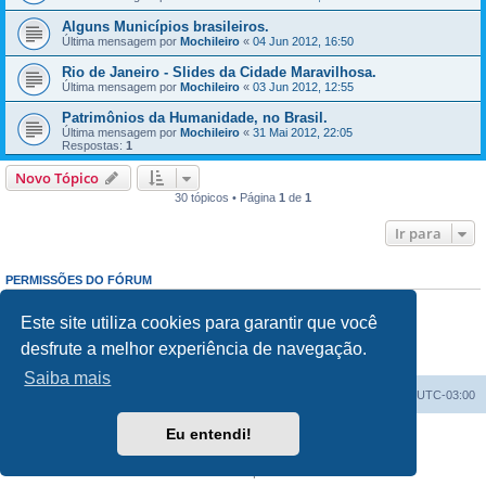
Alguns Municípios brasileiros.
Última mensagem por
Mochileiro
«
04 Jun 2012, 16:50
Rio de Janeiro - Slides da Cidade Maravilhosa.
Última mensagem por
Mochileiro
«
03 Jun 2012, 12:55
Patrimônios da Humanidade, no Brasil.
Última mensagem por
Mochileiro
«
31 Mai 2012, 22:05
Respostas:
1
Novo Tópico
30 tópicos • Página
1
de
1
Ir para
PERMISSÕES DO FÓRUM
Enviar mensagens:
Proibido
Responder mensagens:
Proibido
Este site utiliza cookies para garantir que você
Editar mensagens:
Proibido
desfrute a melhor experiência de navegação.
Excluir mensagens:
Proibido
Enviar anexos:
Proibido
Saiba mais
Índice do fórum
Excluir cookies
Todos os horários são
UTC-03:00
Eu entendi!
Powered by
phpBB
® Forum Software © phpBB Limited
Traduzido por:
Suporte phpBB
Privacidade
|
Termos