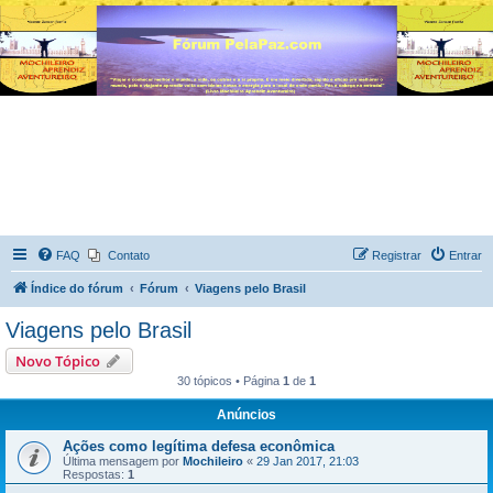
FAQ
Contato
Registrar
Entrar
Índice do fórum
Fórum
Viagens pelo Brasil
Viagens pelo Brasil
Novo Tópico
30 tópicos • Página
1
de
1
Anúncios
Ações como legítima defesa econômica
Última mensagem por
Mochileiro
«
29 Jan 2017, 21:03
Respostas:
1