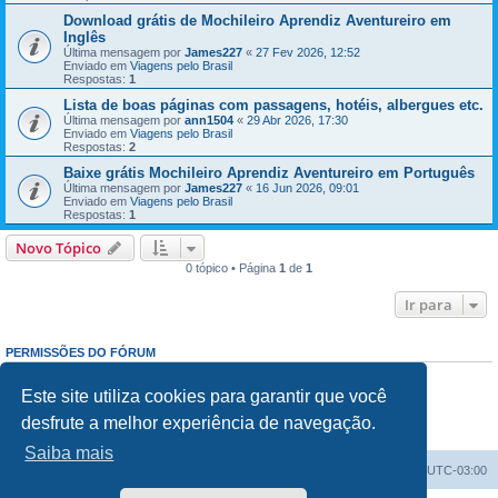
Download grátis de Mochileiro Aprendiz Aventureiro em
Inglês
Última mensagem por
James227
«
27 Fev 2026, 12:52
Enviado em
Viagens pelo Brasil
Respostas:
1
Lista de boas páginas com passagens, hotéis, albergues etc.
Última mensagem por
ann1504
«
29 Abr 2026, 17:30
Enviado em
Viagens pelo Brasil
Respostas:
2
Baixe grátis Mochileiro Aprendiz Aventureiro em Português
Última mensagem por
James227
«
16 Jun 2026, 09:01
Enviado em
Viagens pelo Brasil
Respostas:
1
Novo Tópico
0 tópico • Página
1
de
1
Ir para
PERMISSÕES DO FÓRUM
Enviar mensagens:
Proibido
Responder mensagens:
Proibido
Este site utiliza cookies para garantir que você
Editar mensagens:
Proibido
desfrute a melhor experiência de navegação.
Excluir mensagens:
Proibido
Enviar anexos:
Proibido
Saiba mais
Índice do fórum
Excluir cookies
Todos os horários são
UTC-03:00