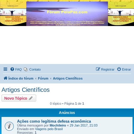
FAQ
Contato
Registrar
Entrar
Índice do fórum
Fórum
Artigos Científicos
Artigos Científicos
Novo Tópico
0 tópico • Página
1
de
1
Anúncios
Ações como legítima defesa econômica
Última mensagem por
Mochileiro
«
29 Jan 2017, 21:03
Enviado em
Viagens pelo Brasil
Respostas:
1