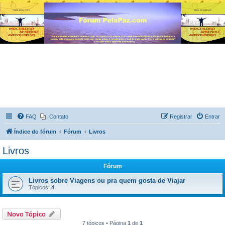
FAQ
Contato
Registrar
Entrar
Índice do fórum
Fórum
Livros
Livros
Fórum
Livros sobre Viagens ou pra quem gosta de Viajar
Tópicos:
4
Novo Tópico
7 tópicos • Página
1
de
1