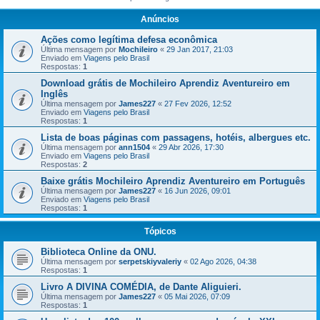
Anúncios
Ações como legítima defesa econômica
Última mensagem por
Mochileiro
«
29 Jan 2017, 21:03
Enviado em
Viagens pelo Brasil
Respostas:
1
Download grátis de Mochileiro Aprendiz Aventureiro em
Inglês
Última mensagem por
James227
«
27 Fev 2026, 12:52
Enviado em
Viagens pelo Brasil
Respostas:
1
Lista de boas páginas com passagens, hotéis, albergues etc.
Última mensagem por
ann1504
«
29 Abr 2026, 17:30
Enviado em
Viagens pelo Brasil
Respostas:
2
Baixe grátis Mochileiro Aprendiz Aventureiro em Português
Última mensagem por
James227
«
16 Jun 2026, 09:01
Enviado em
Viagens pelo Brasil
Respostas:
1
Tópicos
Biblioteca Online da ONU.
Última mensagem por
serpetskiyvaleriy
«
02 Ago 2026, 04:38
Respostas:
1
Livro A DIVINA COMÉDIA, de Dante Aliguieri.
Última mensagem por
James227
«
05 Mai 2026, 07:09
Respostas:
1