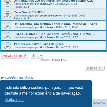
Uma lista dos 100 melhores romances do século XXI.
Última mensagem por
James227
«
03 Mai 2026, 10:33
Respostas:
1
Rede Social SKOOB.
Última mensagem por
serpetskiyvaleriy
«
14 Abr 2026, 09:02
Respostas:
2
Um Tordilho, Um Menino Leitor e Uma Porção de Livros
Última mensagem por
Mochileiro
«
13 Fev 2013, 17:45
Livro GUERRA E PAZ, de Leon Tolstói - Vol. 1. e Vol. 2.
Última mensagem por
Mochileiro
«
10 Jan 2013, 17:27
15 sites pra baixar livros de graça.
Última mensagem por
Mochileiro
«
10 Jan 2013, 17:02
Novo Tópico
7 tópicos • Página
1
de
1
Ir para
PERMISSÕES DO FÓRUM
Enviar mensagens:
Proibido
Responder mensagens:
Proibido
Este site utiliza cookies para garantir que você
Editar mensagens:
Proibido
desfrute a melhor experiência de navegação.
Excluir mensagens:
Proibido
Enviar anexos:
Proibido
Saiba mais
Índice do fórum
Excluir cookies
Todos os horários são
UTC-03:00