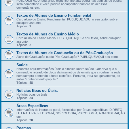
PUBLIQUE AQUI seu artigo científico. Ele aparecerá nas páginas de busca,
será comentado e você poderá acompanhar número de acessos,
comentários etc.
Textos de Alunos do Ensino Fundamental
Caro aluno do Ensino Fundamental: PUBLIQUE AQUI o seu texto, sobre
qualquer assunto...
Tópicos:
1
Textos de Alunos do Ensino Médio
Caro aluno do Ensino Médio: PUBLIQUE AQUI o seu texto, sobre qualquer
assunto...
Tópicos:
2
Textos de Alunos de Graduação ou de Pós-Graduação
Aluno de Graduação ou de Pós-Graduação? PUBLIQUE AQUI seu texto.
Saúde
Encontre aqui informações úteis e simples sobre saúde. Observe que o
conteúdo é retirado de blogs da internet ou de emails que circulam na rede,
nem sempre contendo a fonte científica. Portanto, trata-se, geralmente, do
sábio "conhecimento popular".
Tópicos:
48
Notícias Boas ou Úteis.
Notícias boas ou úteis.
Tópicos:
24
Áreas Específicas
Informações de interesse geral, fornecidas por áreas específicas: DIREITO,
LITERATURA, FILOSOFIA, SOCIOLOGIA, PSICOLOGIA, ADMINISTRAÇÃO
etc.
Tópicos:
20
Poemas