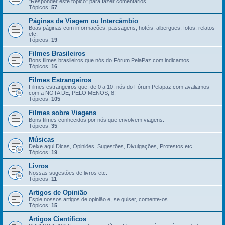
"Responder este tópico" para fazer comentários.
Tópicos:
57
Páginas de Viagem ou Intercâmbio
Boas páginas com informações, passagens, hotéis, albergues, fotos, relatos
etc.
Tópicos:
19
Filmes Brasileiros
Bons filmes brasileiros que nós do Fórum PelaPaz.com indicamos.
Tópicos:
16
Filmes Estrangeiros
Filmes estrangeiros que, de 0 a 10, nós do Fórum Pelapaz.com avaliamos
com a NOTA DE, PELO MENOS, 8!
Tópicos:
105
Filmes sobre Viagens
Bons filmes conhecidos por nós que envolvem viagens.
Tópicos:
35
Músicas
Deixe aqui Dicas, Opiniões, Sugestões, Divulgações, Protestos etc.
Tópicos:
19
Livros
Nossas sugestões de livros etc.
Tópicos:
11
Artigos de Opinião
Espie nossos artigos de opinião e, se quiser, comente-os.
Tópicos:
15
Artigos Científicos