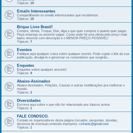
Tópicos:
19
Emails Interessantes
Compartilhando os emails interessantes que recebemos.
Tópicos:
18
Brique Livre Brasil!
Compre, Venda, Troque, Doe, diga o que quer comprar e quanto quer pagar...
Peça emprego ou anuncie vagas. Conte onde há uma oferta pelo preço mais
baixo. Anuncie com descrição e o MENOR PREÇO POSSÍVEL!
Tópicos:
7
Eventos
Publique aqui qualquer coisa sobre qualquer evento. Pode copiar o link da sua
publicação, divulgá-lo e gerenciar os comentários que surgirão...
Enquetes
Enquetes sobre qualquer assunto!
Tópicos:
9
Abaixo-Assinados
Abaixo-Assinados, Petições, Causas e outras mobilizações pra melhorar o
mundo.
Tópicos:
2
Diversidades
Escreva aqui sobre o que não for relacionado aos tópicos acima.
Tópicos:
1
FALE CONOSCO.
Contate os organizadores desta página (recados, perguntas, dúvidas,
denúncia de eventual conteúdo impróprio):
vzfrantz@gmail.com
Tópicos:
1