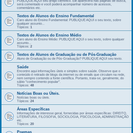
PUBLIQUE AQUI seu artigo científico. Ele aparecerá nas páginas de busca,
será comentado e você poderá acompanhar número de acessos,
comentários etc.
Textos de Alunos do Ensino Fundamental
Caro aluno do Ensino Fundamental: PUBLIQUE AQUI o seu texto, sobre
qualquer assunto...
Tópicos:
1
Textos de Alunos do Ensino Médio
Caro aluno do Ensino Médio: PUBLIQUE AQUI o seu texto, sobre qualquer
assunto...
Tópicos:
2
Textos de Alunos de Graduação ou de Pós-Graduação
Aluno de Graduação ou de Pós-Graduação? PUBLIQUE AQUI seu texto.
Saúde
Encontre aqui informações úteis e simples sobre saúde. Observe que o
conteúdo é retirado de blogs da internet ou de emails que circulam na rede,
nem sempre contendo a fonte científica. Portanto, trata-se, geralmente, do
sábio "conhecimento popular".
Tópicos:
48
Notícias Boas ou Úteis.
Notícias boas ou úteis.
Tópicos:
24
Áreas Específicas
Informações de interesse geral, fornecidas por áreas específicas: DIREITO,
LITERATURA, FILOSOFIA, SOCIOLOGIA, PSICOLOGIA, ADMINISTRAÇÃO
etc.
Tópicos:
20
Poemas