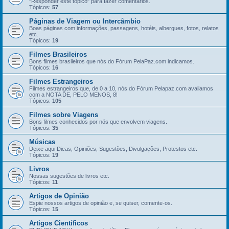
"Responder este tópico" para fazer comentários.
Tópicos:
57
Páginas de Viagem ou Intercâmbio
Boas páginas com informações, passagens, hotéis, albergues, fotos, relatos
etc.
Tópicos:
19
Filmes Brasileiros
Bons filmes brasileiros que nós do Fórum PelaPaz.com indicamos.
Tópicos:
16
Filmes Estrangeiros
Filmes estrangeiros que, de 0 a 10, nós do Fórum Pelapaz.com avaliamos
com a NOTA DE, PELO MENOS, 8!
Tópicos:
105
Filmes sobre Viagens
Bons filmes conhecidos por nós que envolvem viagens.
Tópicos:
35
Músicas
Deixe aqui Dicas, Opiniões, Sugestões, Divulgações, Protestos etc.
Tópicos:
19
Livros
Nossas sugestões de livros etc.
Tópicos:
11
Artigos de Opinião
Espie nossos artigos de opinião e, se quiser, comente-os.
Tópicos:
15
Artigos Científicos