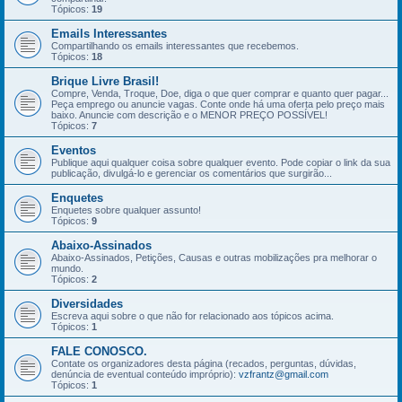
Tópicos:
19
Emails Interessantes
Compartilhando os emails interessantes que recebemos.
Tópicos:
18
Brique Livre Brasil!
Compre, Venda, Troque, Doe, diga o que quer comprar e quanto quer pagar...
Peça emprego ou anuncie vagas. Conte onde há uma oferta pelo preço mais
baixo. Anuncie com descrição e o MENOR PREÇO POSSÍVEL!
Tópicos:
7
Eventos
Publique aqui qualquer coisa sobre qualquer evento. Pode copiar o link da sua
publicação, divulgá-lo e gerenciar os comentários que surgirão...
Enquetes
Enquetes sobre qualquer assunto!
Tópicos:
9
Abaixo-Assinados
Abaixo-Assinados, Petições, Causas e outras mobilizações pra melhorar o
mundo.
Tópicos:
2
Diversidades
Escreva aqui sobre o que não for relacionado aos tópicos acima.
Tópicos:
1
FALE CONOSCO.
Contate os organizadores desta página (recados, perguntas, dúvidas,
denúncia de eventual conteúdo impróprio):
vzfrantz@gmail.com
Tópicos:
1