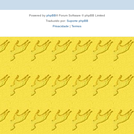
Powered by
phpBB
® Forum Software © phpBB Limited
Traduzido por:
Suporte phpBB
Privacidade
|
Termos