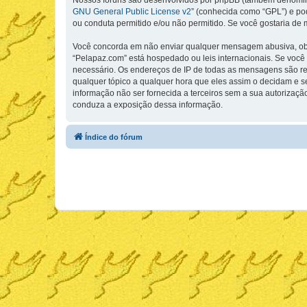
Nossos fóruns são desenvolvidos por phpBB (também denominad
GNU General Public License v2
” (conhecida como “GPL”) e p
ou conduta permitido e/ou não permitido. Se você gostaria de
Você concorda em não enviar qualquer mensagem abusiva, obsce
“Pelapaz.com” está hospedado ou leis internacionais. Se você 
necessário. Os endereços de IP de todas as mensagens são regi
qualquer tópico a qualquer hora que eles assim o decidam e 
informação não ser fornecida a terceiros sem a sua autorizaçã
conduza a exposição dessa informação.
Índice do fórum