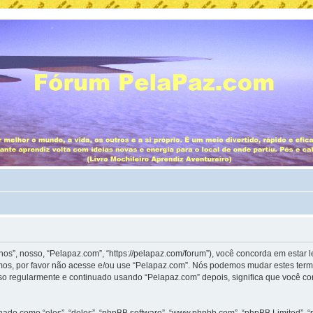
”, nosso, “Pelapaz.com”, “https://pelapaz.com/forum”), você concorda em estar 
mos, por favor não acesse e/ou use “Pelapaz.com”. Nós podemos mudar estes term
so regularmente e continuado usando “Pelapaz.com” depois, significa que você c