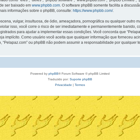
o como “eles”, “deles”, “phpBB software”, “www.phpbb.com”, “phpBB Limited”, “
ode ser baixado em
www.phpbb.com
. O software phpBB somente facilita a discuss
 mais informações sobre o phpBB, consulte:
https://www.phpbb.com/
.
na, vulgar, insultuosa, de ódio, ameaçadora, pornográfica ou qualquer outro mate
violar isso, você corre o risco de ser imediatamente e permanentemente banido, co
strados para ajudar a implementar essas condições. Você concorda que “Pelapaz.co
seja implícito. Como usuário você aceita que qualquer informação que forneceu a
o, “Pelapaz.com” ou phpBB não podem assumir a responsabilidade por qualquer tent
Powered by
phpBB
® Forum Software © phpBB Limited
Traduzido por:
Suporte phpBB
Privacidade
|
Termos