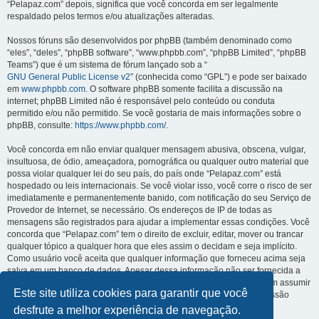
“Pelapaz.com” depois, significa que você concorda em ser legalmente
respaldado pelos termos e/ou atualizações alteradas.
Nossos fóruns são desenvolvidos por phpBB (também denominado como
“eles”, “deles”, “phpBB software”, “www.phpbb.com”, “phpBB Limited”, “phpBB
Teams”) que é um sistema de fórum lançado sob a “
GNU General Public License v2
” (conhecida como “GPL”) e pode ser baixado
em
www.phpbb.com
. O software phpBB somente facilita a discussão na
internet; phpBB Limited não é responsável pelo conteúdo ou conduta
permitido e/ou não permitido. Se você gostaria de mais informações sobre o
phpBB, consulte:
https://www.phpbb.com/
.
Você concorda em não enviar qualquer mensagem abusiva, obscena, vulgar,
insultuosa, de ódio, ameaçadora, pornográfica ou qualquer outro material que
possa violar qualquer lei do seu país, do país onde “Pelapaz.com” está
hospedado ou leis internacionais. Se você violar isso, você corre o risco de ser
imediatamente e permanentemente banido, com notificação do seu Serviço de
Provedor de Internet, se necessário. Os endereços de IP de todas as
mensagens são registrados para ajudar a implementar essas condições. Você
concorda que “Pelapaz.com” tem o direito de excluir, editar, mover ou trancar
qualquer tópico a qualquer hora que eles assim o decidam e seja implícito.
Como usuário você aceita que qualquer informação que forneceu acima seja
salva em um banco de dados. Apesar dessa informação não ser fornecida a
terceiros sem a sua autorização, “Pelapaz.com” ou phpBB não podem assumir
Este site utiliza cookies para garantir que você
a responsabilidade por qualquer tentativa ou ato de hacking, intromissão
forçada e ilegal que conduza a exposição dessa informação.
desfrute a melhor experiência de navegação.