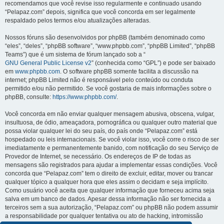
recomendamos que você revise isso regularmente e continuado usando
“Pelapaz.com” depois, significa que você concorda em ser legalmente
respaldado pelos termos e/ou atualizações alteradas.
Nossos fóruns são desenvolvidos por phpBB (também denominado como
“eles”, “deles”, “phpBB software”, “www.phpbb.com”, “phpBB Limited”, “phpBB
Teams”) que é um sistema de fórum lançado sob a “
GNU General Public License v2
” (conhecida como “GPL”) e pode ser baixado
em
www.phpbb.com
. O software phpBB somente facilita a discussão na
internet; phpBB Limited não é responsável pelo conteúdo ou conduta
permitido e/ou não permitido. Se você gostaria de mais informações sobre o
phpBB, consulte:
https://www.phpbb.com/
.
Você concorda em não enviar qualquer mensagem abusiva, obscena, vulgar,
insultuosa, de ódio, ameaçadora, pornográfica ou qualquer outro material que
possa violar qualquer lei do seu país, do país onde “Pelapaz.com” está
hospedado ou leis internacionais. Se você violar isso, você corre o risco de ser
imediatamente e permanentemente banido, com notificação do seu Serviço de
Provedor de Internet, se necessário. Os endereços de IP de todas as
mensagens são registrados para ajudar a implementar essas condições. Você
concorda que “Pelapaz.com” tem o direito de excluir, editar, mover ou trancar
qualquer tópico a qualquer hora que eles assim o decidam e seja implícito.
Como usuário você aceita que qualquer informação que forneceu acima seja
salva em um banco de dados. Apesar dessa informação não ser fornecida a
terceiros sem a sua autorização, “Pelapaz.com” ou phpBB não podem assumir
a responsabilidade por qualquer tentativa ou ato de hacking, intromissão