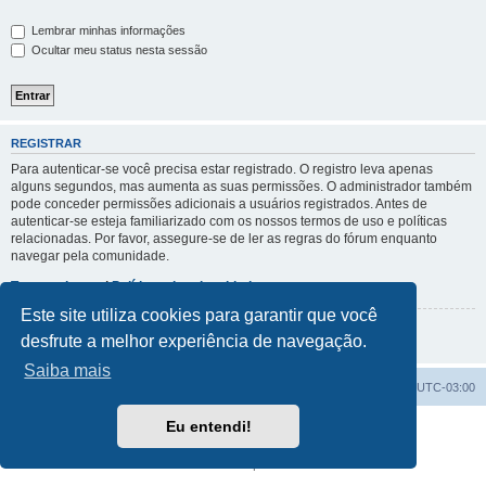
Lembrar minhas informações
Ocultar meu status nesta sessão
REGISTRAR
Para autenticar-se você precisa estar registrado. O registro leva apenas
alguns segundos, mas aumenta as suas permissões. O administrador também
pode conceder permissões adicionais a usuários registrados. Antes de
autenticar-se esteja familiarizado com os nossos termos de uso e políticas
relacionadas. Por favor, assegure-se de ler as regras do fórum enquanto
navegar pela comunidade.
Termos de uso
|
Políticas de privacidade
Este site utiliza cookies para garantir que você
Registrar
desfrute a melhor experiência de navegação.
Saiba mais
Índice do fórum
Excluir cookies
Todos os horários são
UTC-03:00
Eu entendi!
Powered by
phpBB
® Forum Software © phpBB Limited
Traduzido por:
Suporte phpBB
Privacidade
|
Termos