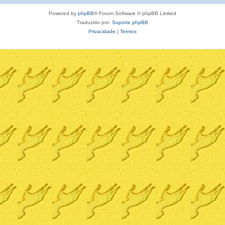
Powered by
phpBB
® Forum Software © phpBB Limited
Traduzido por:
Suporte phpBB
Privacidade
|
Termos