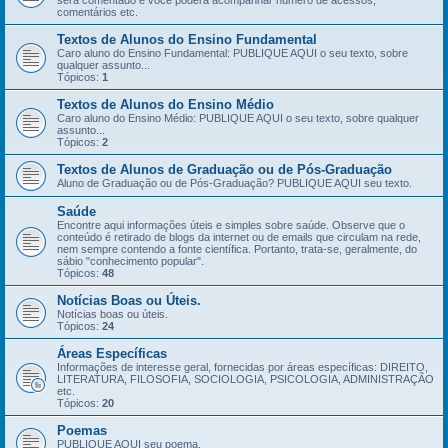
será comentado e você poderá acompanhar número de acessos,
comentários etc.
Textos de Alunos do Ensino Fundamental
Caro aluno do Ensino Fundamental: PUBLIQUE AQUI o seu texto, sobre
qualquer assunto...
Tópicos:
1
Textos de Alunos do Ensino Médio
Caro aluno do Ensino Médio: PUBLIQUE AQUI o seu texto, sobre qualquer
assunto...
Tópicos:
2
Textos de Alunos de Graduação ou de Pós-Graduação
Aluno de Graduação ou de Pós-Graduação? PUBLIQUE AQUI seu texto.
Saúde
Encontre aqui informações úteis e simples sobre saúde. Observe que o
conteúdo é retirado de blogs da internet ou de emails que circulam na rede,
nem sempre contendo a fonte científica. Portanto, trata-se, geralmente, do
sábio "conhecimento popular".
Tópicos:
48
Notícias Boas ou Úteis.
Notícias boas ou úteis.
Tópicos:
24
Áreas Específicas
Informações de interesse geral, fornecidas por áreas específicas: DIREITO,
LITERATURA, FILOSOFIA, SOCIOLOGIA, PSICOLOGIA, ADMINISTRAÇÃO
etc.
Tópicos:
20
Poemas
PUBLIQUE AQUI seu poema.