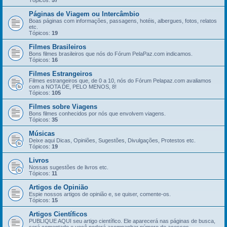
Tópicos:
57
Páginas de Viagem ou Intercâmbio
Boas páginas com informações, passagens, hotéis, albergues, fotos, relatos
etc.
Tópicos:
19
Filmes Brasileiros
Bons filmes brasileiros que nós do Fórum PelaPaz.com indicamos.
Tópicos:
16
Filmes Estrangeiros
Filmes estrangeiros que, de 0 a 10, nós do Fórum Pelapaz.com avaliamos
com a NOTA DE, PELO MENOS, 8!
Tópicos:
105
Filmes sobre Viagens
Bons filmes conhecidos por nós que envolvem viagens.
Tópicos:
35
Músicas
Deixe aqui Dicas, Opiniões, Sugestões, Divulgações, Protestos etc.
Tópicos:
19
Livros
Nossas sugestões de livros etc.
Tópicos:
11
Artigos de Opinião
Espie nossos artigos de opinião e, se quiser, comente-os.
Tópicos:
15
Artigos Científicos
PUBLIQUE AQUI seu artigo científico. Ele aparecerá nas páginas de busca,