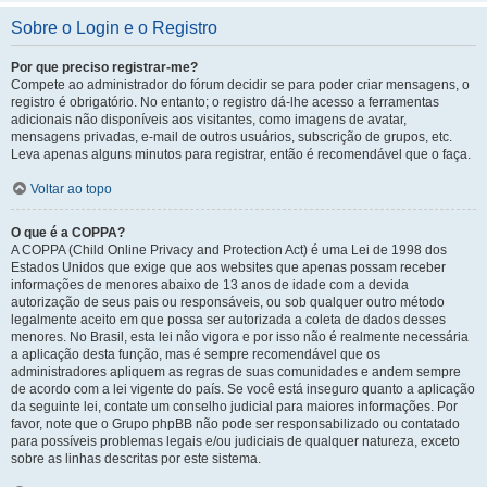
Sobre o Login e o Registro
Por que preciso registrar-me?
Compete ao administrador do fórum decidir se para poder criar mensagens, o
registro é obrigatório. No entanto; o registro dá-lhe acesso a ferramentas
adicionais não disponíveis aos visitantes, como imagens de avatar,
mensagens privadas, e-mail de outros usuários, subscrição de grupos, etc.
Leva apenas alguns minutos para registrar, então é recomendável que o faça.
Voltar ao topo
O que é a COPPA?
A COPPA (Child Online Privacy and Protection Act) é uma Lei de 1998 dos
Estados Unidos que exige que aos websites que apenas possam receber
informações de menores abaixo de 13 anos de idade com a devida
autorização de seus pais ou responsáveis, ou sob qualquer outro método
legalmente aceito em que possa ser autorizada a coleta de dados desses
menores. No Brasil, esta lei não vigora e por isso não é realmente necessária
a aplicação desta função, mas é sempre recomendável que os
administradores apliquem as regras de suas comunidades e andem sempre
de acordo com a lei vigente do país. Se você está inseguro quanto a aplicação
da seguinte lei, contate um conselho judicial para maiores informações. Por
favor, note que o Grupo phpBB não pode ser responsabilizado ou contatado
para possíveis problemas legais e/ou judiciais de qualquer natureza, exceto
sobre as linhas descritas por este sistema.