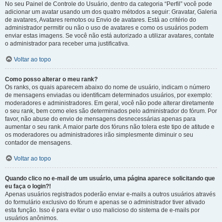
No seu Painel de Controle do Usuário, dentro da categoria “Perfil” você pode
adicionar um avatar usando um dos quatro métodos a seguir: Gravatar, Galeria
de avatares, Avatares remotos ou Envio de avatares. Está ao critério do
administrador permitir ou não o uso de avatares e como os usuários podem
enviar estas imagens. Se você não está autorizado a utilizar avatares, contate
o administrador para receber uma justificativa.
Voltar ao topo
Como posso alterar o meu rank?
Os ranks, os quais aparecem abaixo do nome de usuário, indicam o número
de mensagens enviadas ou identificam determinados usuários, por exemplo:
moderadores e administradores. Em geral, você não pode alterar diretamente
o seu rank, bem como eles são determinados pelo administrador do fórum. Por
favor, não abuse do envio de mensagens desnecessárias apenas para
aumentar o seu rank. A maior parte dos fóruns não tolera este tipo de atitude e
os moderadores ou administradores irão simplesmente diminuir o seu
contador de mensagens.
Voltar ao topo
Quando clico no e-mail de um usuário, uma página aparece solicitando que
eu faça o login?!
Apenas usuários registrados poderão enviar e-mails a outros usuários através
do formulário exclusivo do fórum e apenas se o administrador tiver ativado
esta função. Isso é para evitar o uso malicioso do sistema de e-mails por
usuários anônimos.