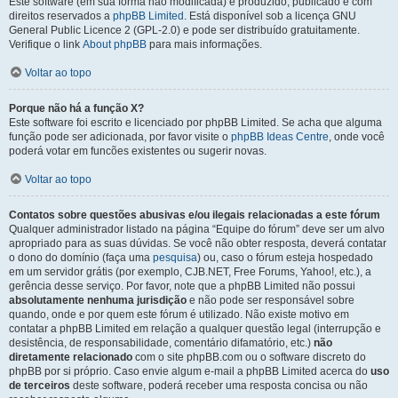
Este software (em sua forma não modificada) é produzido, publicado e com
direitos reservados a
phpBB Limited
. Está disponível sob a licença GNU
General Public Licence 2 (GPL-2.0) e pode ser distribuído gratuitamente.
Verifique o link
About phpBB
para mais informações.
Voltar ao topo
Porque não há a função X?
Este software foi escrito e licenciado por phpBB Limited. Se acha que alguma
função pode ser adicionada, por favor visite o
phpBB Ideas Centre
, onde você
poderá votar em funcões existentes ou sugerir novas.
Voltar ao topo
Contatos sobre questões abusivas e/ou ilegais relacionadas a este fórum
Qualquer administrador listado na página “Equipe do fórum” deve ser um alvo
apropriado para as suas dúvidas. Se você não obter resposta, deverá contatar
o dono do domínio (faça uma
pesquisa
) ou, caso o fórum esteja hospedado
em um servidor grátis (por exemplo, CJB.NET, Free Forums, Yahoo!, etc.), a
gerência desse serviço. Por favor, note que a phpBB Limited não possui
absolutamente nenhuma jurisdição
e não pode ser responsável sobre
quando, onde e por quem este fórum é utilizado. Não existe motivo em
contatar a phpBB Limited em relação a qualquer questão legal (interrupção e
desistência, de responsabilidade, comentário difamatório, etc.)
não
diretamente relacionado
com o site phpBB.com ou o software discreto do
phpBB por si próprio. Caso envie algum e-mail a phpBB Limited acerca do
uso
de terceiros
deste software, poderá receber uma resposta concisa ou não