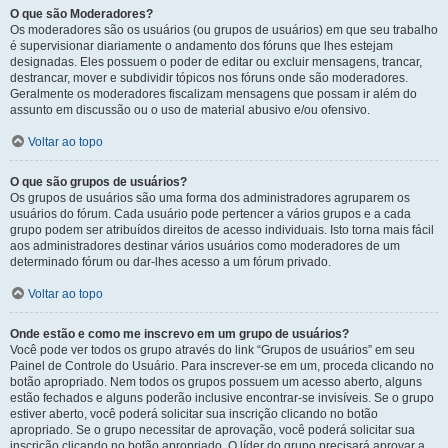
O que são Moderadores?
Os moderadores são os usuários (ou grupos de usuários) em que seu trabalho
é supervisionar diariamente o andamento dos fóruns que lhes estejam
designadas. Eles possuem o poder de editar ou excluir mensagens, trancar,
destrancar, mover e subdividir tópicos nos fóruns onde são moderadores.
Geralmente os moderadores fiscalizam mensagens que possam ir além do
assunto em discussão ou o uso de material abusivo e/ou ofensivo.
Voltar ao topo
O que são grupos de usuários?
Os grupos de usuários são uma forma dos administradores agruparem os
usuários do fórum. Cada usuário pode pertencer a vários grupos e a cada
grupo podem ser atribuídos direitos de acesso individuais. Isto torna mais fácil
aos administradores destinar vários usuários como moderadores de um
determinado fórum ou dar-lhes acesso a um fórum privado.
Voltar ao topo
Onde estão e como me inscrevo em um grupo de usuários?
Você pode ver todos os grupo através do link “Grupos de usuários” em seu
Painel de Controle do Usuário. Para inscrever-se em um, proceda clicando no
botão apropriado. Nem todos os grupos possuem um acesso aberto, alguns
estão fechados e alguns poderão inclusive encontrar-se invisíveis. Se o grupo
estiver aberto, você poderá solicitar sua inscrição clicando no botão
apropriado. Se o grupo necessitar de aprovação, você poderá solicitar sua
inscrição clicando no botão apropriado. O líder do grupo precisará aprovar a