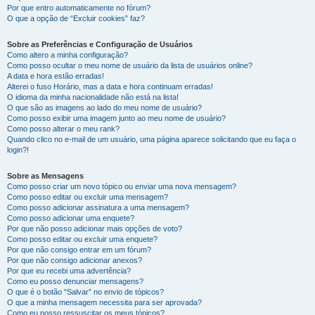
Por que entro automaticamente no fórum?
O que a opção de “Excluir cookies” faz?
Sobre as Preferências e Configuração de Usuários
Como altero a minha configuração?
Como posso ocultar o meu nome de usuário da lista de usuários online?
A data e hora estão erradas!
Alterei o fuso Horário, mas a data e hora continuam erradas!
O idioma da minha nacionalidade não está na lista!
O que são as imagens ao lado do meu nome de usuário?
Como posso exibir uma imagem junto ao meu nome de usuário?
Como posso alterar o meu rank?
Quando clico no e-mail de um usuário, uma página aparece solicitando que eu faça o
login?!
Sobre as Mensagens
Como posso criar um novo tópico ou enviar uma nova mensagem?
Como posso editar ou excluir uma mensagem?
Como posso adicionar assinatura a uma mensagem?
Como posso adicionar uma enquete?
Por que não posso adicionar mais opções de voto?
Como posso editar ou excluir uma enquete?
Por que não consigo entrar em um fórum?
Por que não consigo adicionar anexos?
Por que eu recebi uma advertência?
Como eu posso denunciar mensagens?
O que é o botão “Salvar” no envio de tópicos?
O que a minha mensagem necessita para ser aprovada?
Como eu posso ressuscitar os meus tópicos?