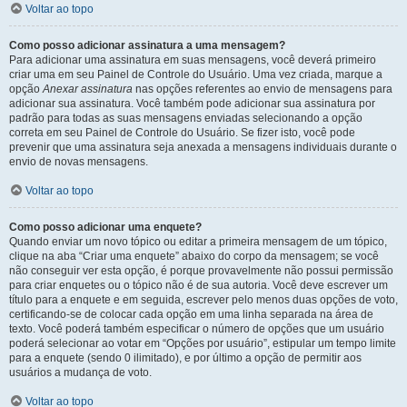
Voltar ao topo
Como posso adicionar assinatura a uma mensagem?
Para adicionar uma assinatura em suas mensagens, você deverá primeiro
criar uma em seu Painel de Controle do Usuário. Uma vez criada, marque a
opção
Anexar assinatura
nas opções referentes ao envio de mensagens para
adicionar sua assinatura. Você também pode adicionar sua assinatura por
padrão para todas as suas mensagens enviadas selecionando a opção
correta em seu Painel de Controle do Usuário. Se fizer isto, você pode
prevenir que uma assinatura seja anexada a mensagens individuais durante o
envio de novas mensagens.
Voltar ao topo
Como posso adicionar uma enquete?
Quando enviar um novo tópico ou editar a primeira mensagem de um tópico,
clique na aba “Criar uma enquete” abaixo do corpo da mensagem; se você
não conseguir ver esta opção, é porque provavelmente não possui permissão
para criar enquetes ou o tópico não é de sua autoria. Você deve escrever um
título para a enquete e em seguida, escrever pelo menos duas opções de voto,
certificando-se de colocar cada opção em uma linha separada na área de
texto. Você poderá também especificar o número de opções que um usuário
poderá selecionar ao votar em “Opções por usuário”, estipular um tempo limite
para a enquete (sendo 0 ilimitado), e por último a opção de permitir aos
usuários a mudança de voto.
Voltar ao topo