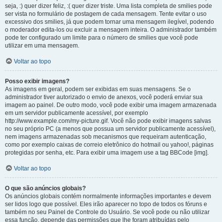
seja, :) quer dizer feliz, :( quer dizer triste. Uma lista completa de smilies pode
ser vista no formulário de postagem de cada mensagem. Tente evitar o uso
excessivo dos smilies, já que podem tornar uma mensagem ilegível, podendo
o moderador edita-los ou excluir a mensagem inteira. O administrador também
pode ter configurado um limite para o número de smilies que você pode
utilizar em uma mensagem.
Voltar ao topo
Posso exibir imagens?
As imagens em geral, podem ser exibidas em suas mensagens. Se o
administrador tiver autorizado o envio de anexos, você poderá enviar sua
imagem ao painel. De outro modo, você pode exibir uma imagem armazenada
em um servidor publicamente acessível, por exemplo
http://www.example.com/my-picture.gif. Você não pode exibir imagens salvas
no seu próprio PC (a menos que possua um servidor publicamente acessível),
nem imagens armazenadas sob mecanismos que requeiram autenticação,
como por exemplo caixas de correio eletrônico do hotmail ou yahoo!, páginas
protegidas por senha, etc. Para exibir uma imagem use a tag BBCode [img].
Voltar ao topo
O que são anúncios globais?
Os anúncios globais contém normalmente informações importantes e devem
ser lidos logo que possível. Eles irão aparecer no topo de todos os fóruns e
também no seu Painel de Controle do Usuário. Se você pode ou não utilizar
essa função, depende das permissões que lhe foram atribuídas pelo