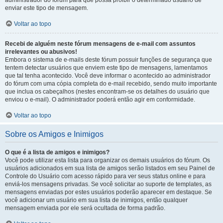
administrador do fórum para que possa proibir o determinado usuário de
enviar este tipo de mensagem.
Voltar ao topo
Recebi de alguém neste fórum mensagens de e-mail com assuntos
irrelevantes ou abusivos!
Embora o sistema de e-mails deste fórum possuir funções de segurança que
tentem detectar usuários que enviem este tipo de mensagens, lamentamos
que tal tenha acontecido. Você deve informar o acontecido ao administrador
do fórum com uma cópia completa do e-mail recebido, sendo muito importante
que inclua os cabeçalhos (nestes encontram-se os detalhes do usuário que
enviou o e-mail). O administrador poderá então agir em conformidade.
Voltar ao topo
Sobre os Amigos e Inimigos
O que é a lista de amigos e inimigos?
Você pode utilizar esta lista para organizar os demais usuários do fórum. Os
usuários adicionados em sua lista de amigos serão listados em seu Painel de
Controle do Usuário com acesso rápido para ver seus status online e para
enviá-los mensagens privadas. Se você solicitar ao suporte de templates, as
mensagens enviadas por estes usuários poderão aparecer em destaque. Se
você adicionar um usuário em sua lista de inimigos, então qualquer
mensagem enviada por ele será ocultada de forma padrão.