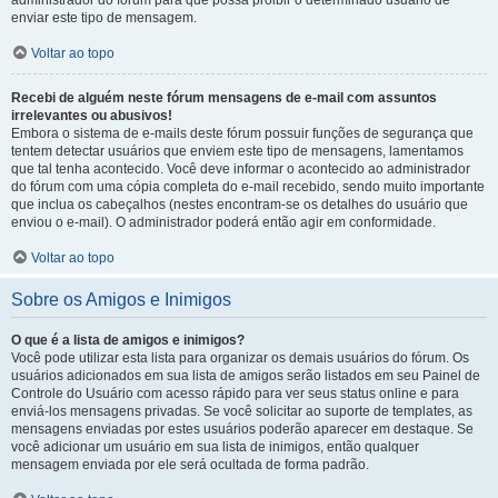
administrador do fórum para que possa proibir o determinado usuário de
enviar este tipo de mensagem.
Voltar ao topo
Recebi de alguém neste fórum mensagens de e-mail com assuntos
irrelevantes ou abusivos!
Embora o sistema de e-mails deste fórum possuir funções de segurança que
tentem detectar usuários que enviem este tipo de mensagens, lamentamos
que tal tenha acontecido. Você deve informar o acontecido ao administrador
do fórum com uma cópia completa do e-mail recebido, sendo muito importante
que inclua os cabeçalhos (nestes encontram-se os detalhes do usuário que
enviou o e-mail). O administrador poderá então agir em conformidade.
Voltar ao topo
Sobre os Amigos e Inimigos
O que é a lista de amigos e inimigos?
Você pode utilizar esta lista para organizar os demais usuários do fórum. Os
usuários adicionados em sua lista de amigos serão listados em seu Painel de
Controle do Usuário com acesso rápido para ver seus status online e para
enviá-los mensagens privadas. Se você solicitar ao suporte de templates, as
mensagens enviadas por estes usuários poderão aparecer em destaque. Se
você adicionar um usuário em sua lista de inimigos, então qualquer
mensagem enviada por ele será ocultada de forma padrão.