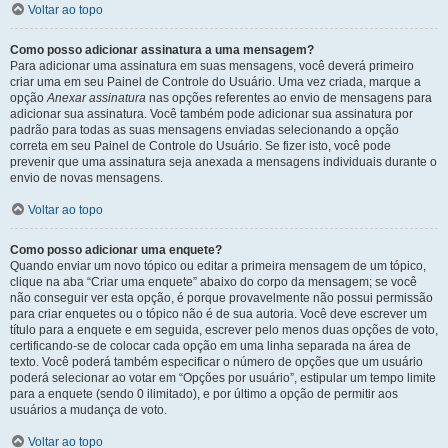
Voltar ao topo
Como posso adicionar assinatura a uma mensagem?
Para adicionar uma assinatura em suas mensagens, você deverá primeiro
criar uma em seu Painel de Controle do Usuário. Uma vez criada, marque a
opção
Anexar assinatura
nas opções referentes ao envio de mensagens para
adicionar sua assinatura. Você também pode adicionar sua assinatura por
padrão para todas as suas mensagens enviadas selecionando a opção
correta em seu Painel de Controle do Usuário. Se fizer isto, você pode
prevenir que uma assinatura seja anexada a mensagens individuais durante o
envio de novas mensagens.
Voltar ao topo
Como posso adicionar uma enquete?
Quando enviar um novo tópico ou editar a primeira mensagem de um tópico,
clique na aba “Criar uma enquete” abaixo do corpo da mensagem; se você
não conseguir ver esta opção, é porque provavelmente não possui permissão
para criar enquetes ou o tópico não é de sua autoria. Você deve escrever um
título para a enquete e em seguida, escrever pelo menos duas opções de voto,
certificando-se de colocar cada opção em uma linha separada na área de
texto. Você poderá também especificar o número de opções que um usuário
poderá selecionar ao votar em “Opções por usuário”, estipular um tempo limite
para a enquete (sendo 0 ilimitado), e por último a opção de permitir aos
usuários a mudança de voto.
Voltar ao topo