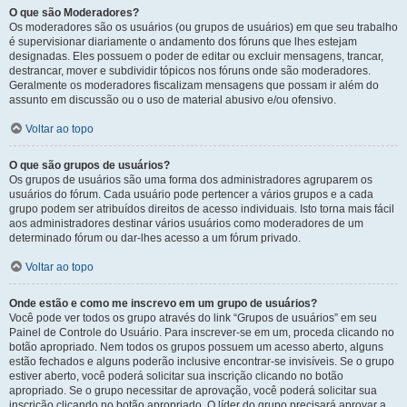
O que são Moderadores?
Os moderadores são os usuários (ou grupos de usuários) em que seu trabalho
é supervisionar diariamente o andamento dos fóruns que lhes estejam
designadas. Eles possuem o poder de editar ou excluir mensagens, trancar,
destrancar, mover e subdividir tópicos nos fóruns onde são moderadores.
Geralmente os moderadores fiscalizam mensagens que possam ir além do
assunto em discussão ou o uso de material abusivo e/ou ofensivo.
Voltar ao topo
O que são grupos de usuários?
Os grupos de usuários são uma forma dos administradores agruparem os
usuários do fórum. Cada usuário pode pertencer a vários grupos e a cada
grupo podem ser atribuídos direitos de acesso individuais. Isto torna mais fácil
aos administradores destinar vários usuários como moderadores de um
determinado fórum ou dar-lhes acesso a um fórum privado.
Voltar ao topo
Onde estão e como me inscrevo em um grupo de usuários?
Você pode ver todos os grupo através do link “Grupos de usuários” em seu
Painel de Controle do Usuário. Para inscrever-se em um, proceda clicando no
botão apropriado. Nem todos os grupos possuem um acesso aberto, alguns
estão fechados e alguns poderão inclusive encontrar-se invisíveis. Se o grupo
estiver aberto, você poderá solicitar sua inscrição clicando no botão
apropriado. Se o grupo necessitar de aprovação, você poderá solicitar sua
inscrição clicando no botão apropriado. O líder do grupo precisará aprovar a