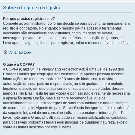
Sobre o Login e o Registro
Por que preciso registrar-me?
Compete ao administrador do fórum decidir se para poder criar mensagens, o
registro é obrigatório. No entanto; o registro dá-lhe acesso a ferramentas
adicionais não disponíveis aos visitantes, como imagens de avatar,
mensagens privadas, e-mail de outros usuários, subscrição de grupos, etc.
Leva apenas alguns minutos para registrar, então é recomendável que o faça.
Voltar ao topo
O que é a COPPA?
A COPPA (Child Online Privacy and Protection Act) é uma Lei de 1998 dos
Estados Unidos que exige que aos websites que apenas possam receber
informações de menores abaixo de 13 anos de idade com a devida
autorização de seus pais ou responsáveis, ou sob qualquer outro método
legalmente aceito em que possa ser autorizada a coleta de dados desses
menores. No Brasil, esta lei não vigora e por isso não é realmente necessária
a aplicação desta função, mas é sempre recomendável que os
administradores apliquem as regras de suas comunidades e andem sempre
de acordo com a lei vigente do país. Se você está inseguro quanto a aplicação
da seguinte lei, contate um conselho judicial para maiores informações. Por
favor, note que o Grupo phpBB não pode ser responsabilizado ou contatado
para possíveis problemas legais e/ou judiciais de qualquer natureza, exceto
sobre as linhas descritas por este sistema.