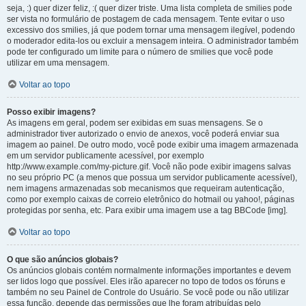
seja, :) quer dizer feliz, :( quer dizer triste. Uma lista completa de smilies pode
ser vista no formulário de postagem de cada mensagem. Tente evitar o uso
excessivo dos smilies, já que podem tornar uma mensagem ilegível, podendo
o moderador edita-los ou excluir a mensagem inteira. O administrador também
pode ter configurado um limite para o número de smilies que você pode
utilizar em uma mensagem.
Voltar ao topo
Posso exibir imagens?
As imagens em geral, podem ser exibidas em suas mensagens. Se o
administrador tiver autorizado o envio de anexos, você poderá enviar sua
imagem ao painel. De outro modo, você pode exibir uma imagem armazenada
em um servidor publicamente acessível, por exemplo
http://www.example.com/my-picture.gif. Você não pode exibir imagens salvas
no seu próprio PC (a menos que possua um servidor publicamente acessível),
nem imagens armazenadas sob mecanismos que requeiram autenticação,
como por exemplo caixas de correio eletrônico do hotmail ou yahoo!, páginas
protegidas por senha, etc. Para exibir uma imagem use a tag BBCode [img].
Voltar ao topo
O que são anúncios globais?
Os anúncios globais contém normalmente informações importantes e devem
ser lidos logo que possível. Eles irão aparecer no topo de todos os fóruns e
também no seu Painel de Controle do Usuário. Se você pode ou não utilizar
essa função, depende das permissões que lhe foram atribuídas pelo