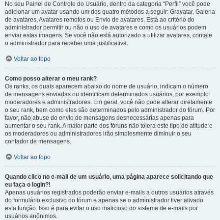
No seu Painel de Controle do Usuário, dentro da categoria “Perfil” você pode
adicionar um avatar usando um dos quatro métodos a seguir: Gravatar, Galeria
de avatares, Avatares remotos ou Envio de avatares. Está ao critério do
administrador permitir ou não o uso de avatares e como os usuários podem
enviar estas imagens. Se você não está autorizado a utilizar avatares, contate
o administrador para receber uma justificativa.
Voltar ao topo
Como posso alterar o meu rank?
Os ranks, os quais aparecem abaixo do nome de usuário, indicam o número
de mensagens enviadas ou identificam determinados usuários, por exemplo:
moderadores e administradores. Em geral, você não pode alterar diretamente
o seu rank, bem como eles são determinados pelo administrador do fórum. Por
favor, não abuse do envio de mensagens desnecessárias apenas para
aumentar o seu rank. A maior parte dos fóruns não tolera este tipo de atitude e
os moderadores ou administradores irão simplesmente diminuir o seu
contador de mensagens.
Voltar ao topo
Quando clico no e-mail de um usuário, uma página aparece solicitando que
eu faça o login?!
Apenas usuários registrados poderão enviar e-mails a outros usuários através
do formulário exclusivo do fórum e apenas se o administrador tiver ativado
esta função. Isso é para evitar o uso malicioso do sistema de e-mails por
usuários anônimos.