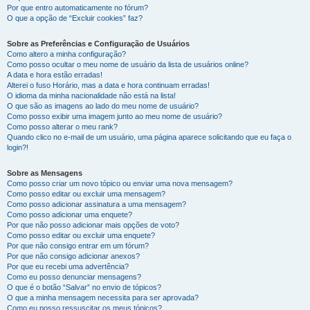
Por que entro automaticamente no fórum?
O que a opção de “Excluir cookies” faz?
Sobre as Preferências e Configuração de Usuários
Como altero a minha configuração?
Como posso ocultar o meu nome de usuário da lista de usuários online?
A data e hora estão erradas!
Alterei o fuso Horário, mas a data e hora continuam erradas!
O idioma da minha nacionalidade não está na lista!
O que são as imagens ao lado do meu nome de usuário?
Como posso exibir uma imagem junto ao meu nome de usuário?
Como posso alterar o meu rank?
Quando clico no e-mail de um usuário, uma página aparece solicitando que eu faça o
login?!
Sobre as Mensagens
Como posso criar um novo tópico ou enviar uma nova mensagem?
Como posso editar ou excluir uma mensagem?
Como posso adicionar assinatura a uma mensagem?
Como posso adicionar uma enquete?
Por que não posso adicionar mais opções de voto?
Como posso editar ou excluir uma enquete?
Por que não consigo entrar em um fórum?
Por que não consigo adicionar anexos?
Por que eu recebi uma advertência?
Como eu posso denunciar mensagens?
O que é o botão “Salvar” no envio de tópicos?
O que a minha mensagem necessita para ser aprovada?
Como eu posso ressuscitar os meus tópicos?