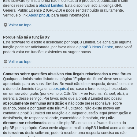
Este software (em sua forma não modificada) é produzido, publicado e com
direitos reservados a
phpBB Limited
. Está disponível sob a licença GNU
General Public Licence 2 (GPL-2.0) e pode ser distribuído gratuitamente.
Verifique o link
About phpBB
para mais informações.
Voltar ao topo
Porque não há a função X?
Este software foi escrito e licenciado por phpBB Limited. Se acha que alguma
função pode ser adicionada, por favor visite o
phpBB Ideas Centre
, onde você
poderá votar em funcões existentes ou sugerir novas.
Voltar ao topo
Contatos sobre questões abusivas e/ou ilegais relacionadas a este fórum
Qualquer administrador listado na página “Equipe do fórum” deve ser um alvo
apropriado para as suas dúvidas. Se você não obter resposta, deverá contatar
o dono do domínio (faça uma
pesquisa
) ou, caso o fórum esteja hospedado
em um servidor grátis (por exemplo, CJB.NET, Free Forums, Yahoo!, etc.), a
gerência desse serviço. Por favor, note que a phpBB Limited não possui
absolutamente nenhuma jurisdição
e não pode ser responsável sobre
quando, onde e por quem este fórum é utilizado. Não existe motivo em
contatar a phpBB Limited em relação a qualquer questão legal (interrupção e
desistência, de responsabilidade, comentário difamatório, etc.)
não
diretamente relacionado
com o site phpBB.com ou o software discreto do
phpBB por si próprio. Caso envie algum e-mail a phpBB Limited acerca do
uso
de terceiros
deste software, poderá receber uma resposta concisa ou não