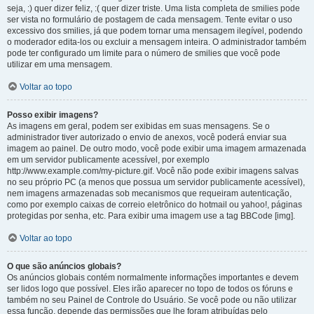
seja, :) quer dizer feliz, :( quer dizer triste. Uma lista completa de smilies pode
ser vista no formulário de postagem de cada mensagem. Tente evitar o uso
excessivo dos smilies, já que podem tornar uma mensagem ilegível, podendo
o moderador edita-los ou excluir a mensagem inteira. O administrador também
pode ter configurado um limite para o número de smilies que você pode
utilizar em uma mensagem.
Voltar ao topo
Posso exibir imagens?
As imagens em geral, podem ser exibidas em suas mensagens. Se o
administrador tiver autorizado o envio de anexos, você poderá enviar sua
imagem ao painel. De outro modo, você pode exibir uma imagem armazenada
em um servidor publicamente acessível, por exemplo
http://www.example.com/my-picture.gif. Você não pode exibir imagens salvas
no seu próprio PC (a menos que possua um servidor publicamente acessível),
nem imagens armazenadas sob mecanismos que requeiram autenticação,
como por exemplo caixas de correio eletrônico do hotmail ou yahoo!, páginas
protegidas por senha, etc. Para exibir uma imagem use a tag BBCode [img].
Voltar ao topo
O que são anúncios globais?
Os anúncios globais contém normalmente informações importantes e devem
ser lidos logo que possível. Eles irão aparecer no topo de todos os fóruns e
também no seu Painel de Controle do Usuário. Se você pode ou não utilizar
essa função, depende das permissões que lhe foram atribuídas pelo