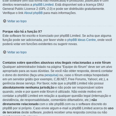
Este software (em sua forma não modificada) é produzido, publicado e com
direitos reservados a
phpBB Limited
. Está disponível sob a licença GNU
General Public Licence 2 (GPL-2.0) e pode ser distribuído gratuitamente.
Verifique o link
About phpBB
para mais informações.
Voltar ao topo
Porque não há a função X?
Este software foi escrito e licenciado por phpBB Limited. Se acha que alguma
função pode ser adicionada, por favor visite o
phpBB Ideas Centre
, onde você
poderá votar em funcões existentes ou sugerir novas.
Voltar ao topo
Contatos sobre questões abusivas e/ou ilegais relacionadas a este fórum
Qualquer administrador listado na página “Equipe do fórum” deve ser um alvo
apropriado para as suas dúvidas. Se você não obter resposta, deverá contatar
o dono do domínio (faça uma
pesquisa
) ou, caso o fórum esteja hospedado
em um servidor grátis (por exemplo, CJB.NET, Free Forums, Yahoo!, etc.), a
gerência desse serviço. Por favor, note que a phpBB Limited não possui
absolutamente nenhuma jurisdição
e não pode ser responsável sobre
quando, onde e por quem este fórum é utilizado. Não existe motivo em
contatar a phpBB Limited em relação a qualquer questão legal (interrupção e
desistência, de responsabilidade, comentário difamatório, etc.)
não
diretamente relacionado
com o site phpBB.com ou o software discreto do
phpBB por si próprio. Caso envie algum e-mail a phpBB Limited acerca do
uso
de terceiros
deste software, poderá receber uma resposta concisa ou não