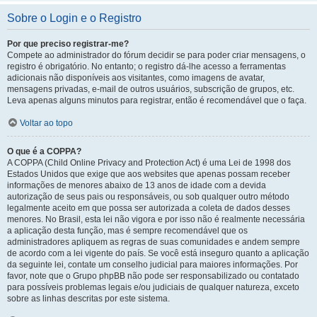
Sobre o Login e o Registro
Por que preciso registrar-me?
Compete ao administrador do fórum decidir se para poder criar mensagens, o
registro é obrigatório. No entanto; o registro dá-lhe acesso a ferramentas
adicionais não disponíveis aos visitantes, como imagens de avatar,
mensagens privadas, e-mail de outros usuários, subscrição de grupos, etc.
Leva apenas alguns minutos para registrar, então é recomendável que o faça.
Voltar ao topo
O que é a COPPA?
A COPPA (Child Online Privacy and Protection Act) é uma Lei de 1998 dos
Estados Unidos que exige que aos websites que apenas possam receber
informações de menores abaixo de 13 anos de idade com a devida
autorização de seus pais ou responsáveis, ou sob qualquer outro método
legalmente aceito em que possa ser autorizada a coleta de dados desses
menores. No Brasil, esta lei não vigora e por isso não é realmente necessária
a aplicação desta função, mas é sempre recomendável que os
administradores apliquem as regras de suas comunidades e andem sempre
de acordo com a lei vigente do país. Se você está inseguro quanto a aplicação
da seguinte lei, contate um conselho judicial para maiores informações. Por
favor, note que o Grupo phpBB não pode ser responsabilizado ou contatado
para possíveis problemas legais e/ou judiciais de qualquer natureza, exceto
sobre as linhas descritas por este sistema.