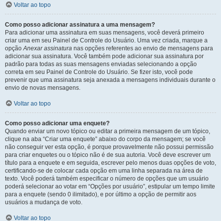
Voltar ao topo
Como posso adicionar assinatura a uma mensagem?
Para adicionar uma assinatura em suas mensagens, você deverá primeiro
criar uma em seu Painel de Controle do Usuário. Uma vez criada, marque a
opção
Anexar assinatura
nas opções referentes ao envio de mensagens para
adicionar sua assinatura. Você também pode adicionar sua assinatura por
padrão para todas as suas mensagens enviadas selecionando a opção
correta em seu Painel de Controle do Usuário. Se fizer isto, você pode
prevenir que uma assinatura seja anexada a mensagens individuais durante o
envio de novas mensagens.
Voltar ao topo
Como posso adicionar uma enquete?
Quando enviar um novo tópico ou editar a primeira mensagem de um tópico,
clique na aba “Criar uma enquete” abaixo do corpo da mensagem; se você
não conseguir ver esta opção, é porque provavelmente não possui permissão
para criar enquetes ou o tópico não é de sua autoria. Você deve escrever um
título para a enquete e em seguida, escrever pelo menos duas opções de voto,
certificando-se de colocar cada opção em uma linha separada na área de
texto. Você poderá também especificar o número de opções que um usuário
poderá selecionar ao votar em “Opções por usuário”, estipular um tempo limite
para a enquete (sendo 0 ilimitado), e por último a opção de permitir aos
usuários a mudança de voto.
Voltar ao topo