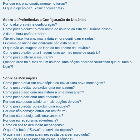
Por que entro automaticamente no fórum?
O que a opção de “Excluir cookies” faz?
Sobre as Preferências e Configuração de Usuários
Como altero a minha configuração?
Como posso ocultar o meu nome de usuário da lista de usuários online?
A data e hora estão erradas!
Alterei o fuso Horário, mas a data e hora continuam erradas!
O idioma da minha nacionalidade não está na lista!
O que são as imagens ao lado do meu nome de usuário?
Como posso exibir uma imagem junto ao meu nome de usuário?
Como posso alterar o meu rank?
Quando clico no e-mail de um usuário, uma página aparece solicitando que eu faça o
login?!
Sobre as Mensagens
Como posso criar um novo tópico ou enviar uma nova mensagem?
Como posso editar ou excluir uma mensagem?
Como posso adicionar assinatura a uma mensagem?
Como posso adicionar uma enquete?
Por que não posso adicionar mais opções de voto?
Como posso editar ou excluir uma enquete?
Por que não consigo entrar em um fórum?
Por que não consigo adicionar anexos?
Por que eu recebi uma advertência?
Como eu posso denunciar mensagens?
O que é o botão “Salvar” no envio de tópicos?
O que a minha mensagem necessita para ser aprovada?
Como eu posso ressuscitar os meus tópicos?