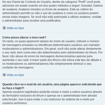
No seu Painel de Controle do Usuário, dentro da categoria “Perfil” você pode
adicionar um avatar usando um dos quatro métodos a seguir: Gravatar, Galeria
de avatares, Avatares remotos ou Envio de avatares. Está ao critério do
administrador permitir ou não o uso de avatares e como os usuários podem
enviar estas imagens. Se você não está autorizado a utilizar avatares, contate
o administrador para receber uma justificativa.
Voltar ao topo
Como posso alterar o meu rank?
Os ranks, os quais aparecem abaixo do nome de usuário, indicam o número
de mensagens enviadas ou identificam determinados usuários, por exemplo:
moderadores e administradores. Em geral, você não pode alterar diretamente
o seu rank, bem como eles são determinados pelo administrador do fórum. Por
favor, não abuse do envio de mensagens desnecessárias apenas para
aumentar o seu rank. A maior parte dos fóruns não tolera este tipo de atitude e
os moderadores ou administradores irão simplesmente diminuir o seu
contador de mensagens.
Voltar ao topo
Quando clico no e-mail de um usuário, uma página aparece solicitando que
eu faça o login?!
Apenas usuários registrados poderão enviar e-mails a outros usuários através
do formulário exclusivo do fórum e apenas se o administrador tiver ativado
esta função. Isso é para evitar o uso malicioso do sistema de e-mails por
usuários anônimos.