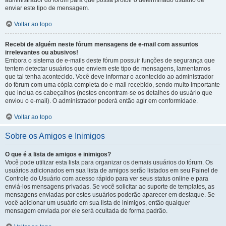
administrador do fórum para que possa proibir o determinado usuário de
enviar este tipo de mensagem.
Voltar ao topo
Recebi de alguém neste fórum mensagens de e-mail com assuntos
irrelevantes ou abusivos!
Embora o sistema de e-mails deste fórum possuir funções de segurança que
tentem detectar usuários que enviem este tipo de mensagens, lamentamos
que tal tenha acontecido. Você deve informar o acontecido ao administrador
do fórum com uma cópia completa do e-mail recebido, sendo muito importante
que inclua os cabeçalhos (nestes encontram-se os detalhes do usuário que
enviou o e-mail). O administrador poderá então agir em conformidade.
Voltar ao topo
Sobre os Amigos e Inimigos
O que é a lista de amigos e inimigos?
Você pode utilizar esta lista para organizar os demais usuários do fórum. Os
usuários adicionados em sua lista de amigos serão listados em seu Painel de
Controle do Usuário com acesso rápido para ver seus status online e para
enviá-los mensagens privadas. Se você solicitar ao suporte de templates, as
mensagens enviadas por estes usuários poderão aparecer em destaque. Se
você adicionar um usuário em sua lista de inimigos, então qualquer
mensagem enviada por ele será ocultada de forma padrão.