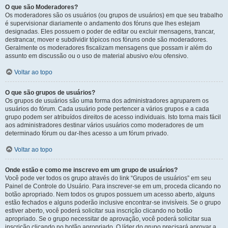
O que são Moderadores?
Os moderadores são os usuários (ou grupos de usuários) em que seu trabalho
é supervisionar diariamente o andamento dos fóruns que lhes estejam
designadas. Eles possuem o poder de editar ou excluir mensagens, trancar,
destrancar, mover e subdividir tópicos nos fóruns onde são moderadores.
Geralmente os moderadores fiscalizam mensagens que possam ir além do
assunto em discussão ou o uso de material abusivo e/ou ofensivo.
Voltar ao topo
O que são grupos de usuários?
Os grupos de usuários são uma forma dos administradores agruparem os
usuários do fórum. Cada usuário pode pertencer a vários grupos e a cada
grupo podem ser atribuídos direitos de acesso individuais. Isto torna mais fácil
aos administradores destinar vários usuários como moderadores de um
determinado fórum ou dar-lhes acesso a um fórum privado.
Voltar ao topo
Onde estão e como me inscrevo em um grupo de usuários?
Você pode ver todos os grupo através do link “Grupos de usuários” em seu
Painel de Controle do Usuário. Para inscrever-se em um, proceda clicando no
botão apropriado. Nem todos os grupos possuem um acesso aberto, alguns
estão fechados e alguns poderão inclusive encontrar-se invisíveis. Se o grupo
estiver aberto, você poderá solicitar sua inscrição clicando no botão
apropriado. Se o grupo necessitar de aprovação, você poderá solicitar sua
inscrição clicando no botão apropriado. O líder do grupo precisará aprovar a