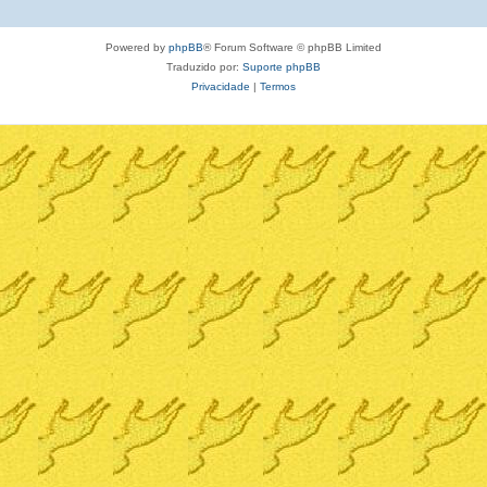
Powered by
phpBB
® Forum Software © phpBB Limited
Traduzido por:
Suporte phpBB
Privacidade
|
Termos