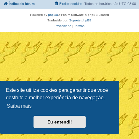
Índice do fórum
Excluir cookies
Todos os horários são
UTC-03:00
Powered by
phpBB
® Forum Software © phpBB Limited
Traduzido por:
Suporte phpBB
Privacidade
|
Termos
Este site utiliza cookies para garantir que você
desfrute a melhor experiência de navegação.
Saiba mais
Eu entendi!