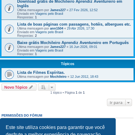
Download grátis de Mochileiro Aprendiz Aventureiro em
Inglês
Última mensagem por
James227
«
27 Fev 2026, 12:52
Enviado em
Viagens pelo Brasil
Respostas:
1
Lista de boas páginas com passagens, hotéis, albergues etc.
Última mensagem por
ann1504
«
29 Abr 2026, 17:30
Enviado em
Viagens pelo Brasil
Respostas:
2
Baixe grátis Mochileiro Aprendiz Aventureiro em Português
Última mensagem por
James227
«
16 Jun 2026, 09:01
Enviado em
Viagens pelo Brasil
Respostas:
1
Tópicos
Lista de Filmes Espíritas.
Última mensagem por
Mochileiro
«
12 Jun 2012, 18:43
Novo Tópico
1 tópico • Página
1
de
1
Ir para
PERMISSÕES DO FÓRUM
Enviar mensagens:
Proibido
Responder mensagens:
Proibido
Este site utiliza cookies para garantir que você
Editar mensagens:
Proibido
desfrute a melhor experiência de navegação.
Excluir mensagens:
Proibido