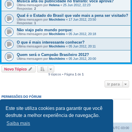
Música alta ou publicidade no trânsito: você aprova?
Última mensagem por
Helena
«
25 Jun 2012, 22:23
Respostas:
2
Qual é o Estado do Brasil que vale mais a pena ser visitado?
Última mensagem por
Mochileiro
«
17 Jun 2012, 23:50
Respostas:
1
Não viajo pelo mundo porque:
Última mensagem por
Mochileiro
«
05 Jun 2012, 20:18
O que é mais interessante conhecer?
Última mensagem por
Mochileiro
«
05 Jun 2012, 20:11
Quem será o Campeão Brasileiro 2012?
Última mensagem por
Mochileiro
«
05 Jun 2012, 20:00
Novo Tópico
9 tópicos • Página
1
de
1
Ir para
PERMISSÕES DO FÓRUM
Enviar mensagens:
Proibido
Responder mensagens:
Proibido
Este site utiliza cookies para garantir que você
Editar mensagens:
Proibido
desfrute a melhor experiência de navegação.
Excluir mensagens:
Proibido
Enviar anexos:
Proibido
Saiba mais
Índice do fórum
Excluir cookies
Todos os horários são
UTC-03:00