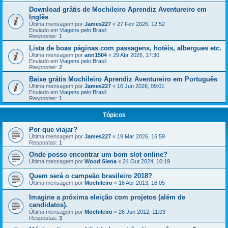
Download grátis de Mochileiro Aprendiz Aventureiro em
Inglês
Última mensagem por
James227
«
27 Fev 2026, 12:52
Enviado em
Viagens pelo Brasil
Respostas:
1
Lista de boas páginas com passagens, hotéis, albergues etc.
Última mensagem por
ann1504
«
29 Abr 2026, 17:30
Enviado em
Viagens pelo Brasil
Respostas:
2
Baixe grátis Mochileiro Aprendiz Aventureiro em Português
Última mensagem por
James227
«
16 Jun 2026, 09:01
Enviado em
Viagens pelo Brasil
Respostas:
1
Tópicos
Por que viajar?
Última mensagem por
James227
«
19 Mar 2026, 16:59
Respostas:
1
Onde posso encontrar um bom slot online?
Última mensagem por
Wood Siena
«
24 Out 2024, 10:19
Quem será o campeão brasileiro 2018?
Última mensagem por
Mochileiro
«
16 Abr 2013, 16:05
Imagine a próxima eleição com projetos (além de
candidatos).
Última mensagem por
Mochileiro
«
26 Jun 2012, 11:03
Respostas:
3