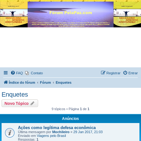
FAQ
Contato
Registrar
Entrar
Índice do fórum
Fórum
Enquetes
Enquetes
Novo Tópico
9 tópicos • Página
1
de
1
Anúncios
Ações como legítima defesa econômica
Última mensagem por
Mochileiro
«
29 Jan 2017, 21:03
Enviado em
Viagens pelo Brasil
Respostas:
1