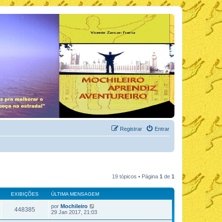
Registrar
Entrar
19 tópicos • Página
1
de
1
EXIBIÇÕES
ÚLTIMA MENSAGEM
por
Mochileiro
448385
29 Jan 2017, 21:03