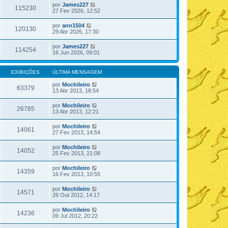
por
James227
115230
27 Fev 2026, 12:52
por
ann1504
120130
29 Abr 2026, 17:30
por
James227
114254
16 Jun 2026, 09:01
EXIBIÇÕES
ÚLTIMA MENSAGEM
por
Mochileiro
63379
13 Abr 2013, 18:54
por
Mochileiro
26785
13 Abr 2013, 12:21
por
Mochileiro
14061
27 Fev 2013, 14:54
por
Mochileiro
14052
25 Fev 2013, 21:08
por
Mochileiro
14359
16 Fev 2013, 10:55
por
Mochileiro
14571
26 Out 2012, 14:17
por
Mochileiro
14236
09 Jul 2012, 20:22