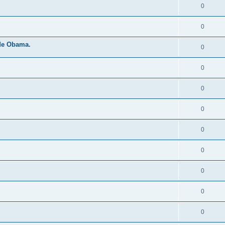
0
0
 de Obama.
0
0
0
0
0
0
0
0
0