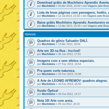
Download grátis de Mochileiro Aprendiz Aventu
por
Mochileiro
»
03 Abr 2016, 10:43
» em
Viagens pelo Brasi
Lista de boas páginas com passagens, hotéis, a
por
Mochileiro
»
12 Jul 2013, 21:02
» em
Viagens pelo Brasi
Baixe grátis Mochileiro Aprendiz Aventureiro 
por
Mochileiro
»
13 Abr 2013, 10:20
» em
Viagens pelo Brasi
TÓPICOS
Quadros do gênio Salvador DALÍ.
por
Mochileiro
»
13 Abr 2013, 18:54
Arte em 3D na Rua - Incrível!
por
Mochileiro
»
05 Jun 2012, 17:51
Imagens com e sem efeitos especiais.
por
Mochileiro
»
27 Fev 2013, 14:54
Pra quem curte natureza.
por
Mochileiro
»
25 Fev 2013, 21:08
A Arte de LEONID AFREMOV: quadros alegres.
por
Mochileiro
»
16 Fev 2013, 10:55
Ilusão Óptica!
por
Mochileiro
»
26 Out 2012, 14:17
Nota 10! Arte com areia.
por
Mochileiro
»
09 Jul 2012, 20:22