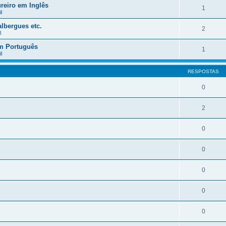
reiro em Inglês
1
l
lbergues etc.
2
l
em Português
1
l
RESPOSTAS
0
2
0
0
0
0
0