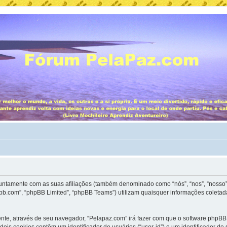
 juntamente com as suas afiliações (também denominado como “nós”, “nos”, “nosso”
bb.com”, “phpBB Limited”, “phpBB Teams”) utilizam quaisquer informações coletad
ente, através de seu navegador, “Pelapaz.com” irá fazer com que o software php