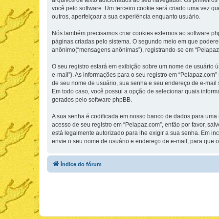
arquivos de texto adicionados ao seu navegador. Os primeiros 
você pelo software. Um terceiro cookie será criado uma vez que
outros, aperfeiçoar a sua experiência enquanto usuário.
Nós também precisamos criar cookies externos ao software p
páginas criadas pelo sistema. O segundo meio em que poderemo
anônimo(“mensagens anônimas”), registrando-se em “Pelapaz.c
O seu registro estará em exibição sobre um nome de usuário ún
e-mail”). As informações para o seu registro em “Pelapaz.com
de seu nome de usuário, sua senha e seu endereço de e-mail so
Em todo caso, você possui a opção de selecionar quais inform
gerados pelo software phpBB.
A sua senha é codificada em nosso banco de dados para uma ma
acesso de seu registro em “Pelapaz.com”, então por favor, sal
está legalmente autorizado para lhe exigir a sua senha. Em inc
envie o seu nome de usuário e endereço de e-mail, para que o
Índice do fórum