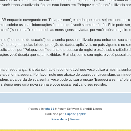
dois cookies contêm um identificador de usuários (“user-id”) e um identificador 
 você tenha visualizado tópicos e/ou fóruns em “Pelapaz.com” e será utilizado par
hpBB enquanto navegando em “Pelapaz.com”, e ainda que estes sejam externos, a
s coletar as suas informações é pelo o quê você submeter à nós. Este pode ser,
om” (“sua conta”) e ainda sob as mensagens enviadas por você após o registro e 
ico (“seu nome de usuário”), uma senha pessoal utilizada para entrar em sua conta
” são protegidas pelas leis de proteção de dados aplicáveis no país vigente e no
licitados por “Pelapaz.com” durante o processo de registro estão sob o critédio d
ações você deseja que sejam exibidas. E ainda, com o seu registro você possui a 
ior segurança. Entretanto, não é recomendável que você utilize a mesma senha pa
ve-a de forma segura. Por favor, note que abaixo de quaisquer circunstâncias ningu
idência da perda de sua senha, você pode utilizar a opção “Esqueci a senha” ofere
 sistema gere uma nova senha e você possa reativar o seu registro.
Powered by
phpBB
® Forum Software © phpBB Limited
Traduzido por:
Suporte phpBB
Privacidade
|
Termos