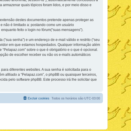
de sessão anônima(“session-id”), automaticamente concedidos a
a armazenar quais tópicos foram lidos, e por meio disso e
 extensão destes documentos pretende apenas proteger as
 e não é limitado a: postando como um usuário
enquanto feito o login no fórum(“suas mensagens”).
 (“sua senha”) e um endereço de e-mail válido e restrito (“seu
 servidor em que estamos hospedados. Qualquer informação além
e “Pelapaz.com” sobre o que é obrigatório e o que é opcional.
opção de escolher receber ou não os e-mails automáticos
ra diferentes websites. A sua senha é solicitada para o
ém afiliado a “Pelapaz.com”, o phpBB ou quaisquer terceiros,
cida pelo software phpBB. Este processo irá lhe solicitar que
Excluir cookies
Todos os horários são
UTC-03:00